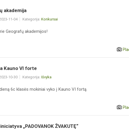
ų akademija
 2023-11-04
Kategorija:
Konkursai
prie Geografų akademijos!
Pla
a Kauno VI forte
 2023-10-30
Kategorija:
Išvyka
dieną 6c klasės mokiniai vyko į Kauno VI fortą.
Pla
nė iniciatyva „PADOVANOK ŽVAKUTĘ“