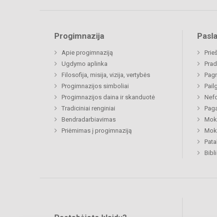
Progimnazija
Pasl
Apie progimnaziją
Prie
Ugdymo aplinka
Prad
Filosofija, misija, vizija, vertybės
Pagr
Progimnazijos simboliai
Pail
Progimnazijos daina ir skanduotė
Nefo
Tradiciniai renginiai
Paga
Bendradarbiavimas
Moki
Priėmimas į progimnaziją
Moki
Pat
Bibl