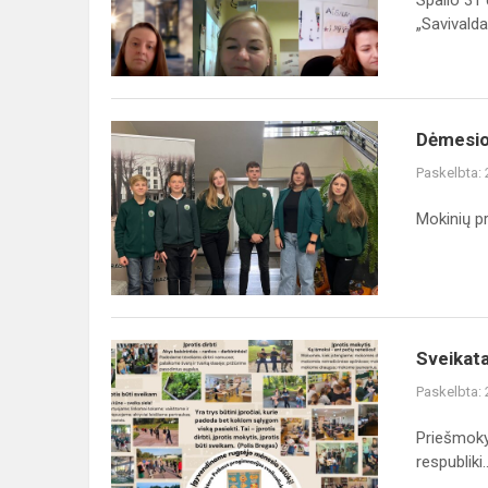
Spalio 31
(si)
„Savivaldau
link“
Dėmesio!
Dėmesio
Paskelbta:
Mokinių p
Sveikata
Sveikat
visus
Paskelbta:
metus
Priešmokyk
respubliki..