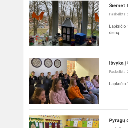
Šiemet
Šiemet T
Tolerancijos
Paskelbta:
dienos
simbolis
Lapkričio
–
dieną.
žibintas
Išvyka
Išvyka į 
į
Paskelbta:
Šiaulius
Lapkričio 
Pyragų
Pyragų 
diena