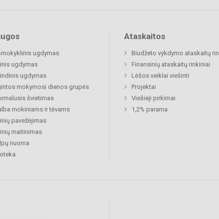
augos
Ataskaitos
šmokyklinis ugdymas
Biudžeto vykdymo ataskaitų rin
inis ugdymas
Finansinių ataskaitų rinkiniai
indinis ugdymas
Lėšos veiklai viešinti
gintos mokymosi dienos grupės
Projektai
rmalusis švietimas
Viešieji pirkimai
lba mokiniams ir tėvams
1,2% parama
nių pavežėjimas
nių maitinimas
alpų nuoma
ioteka