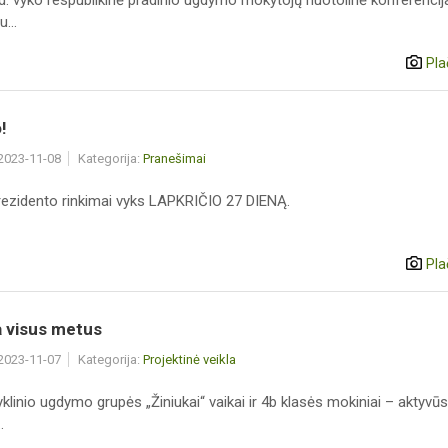
 d. vyko respublikinė pradinio ugdymo mokytojų nuotolinė konferencij
...
Pla
!
 2023-11-08
Kategorija:
Pranešimai
rezidento rinkimai vyks LAPKRIČIO 27 DIENĄ.
Pla
a visus metus
 2023-11-07
Kategorija:
Projektinė veikla
linio ugdymo grupės „Žiniukai“ vaikai ir 4b klasės mokiniai – aktyvūs
.