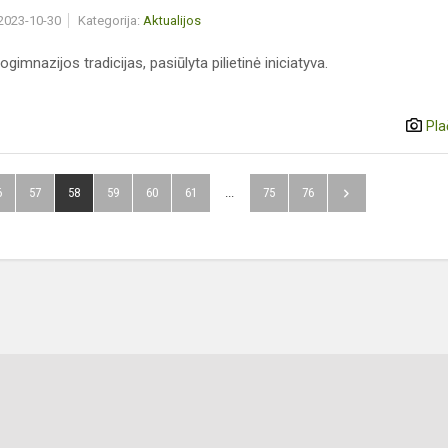
 2023-10-30
Kategorija:
Aktualijos
ogimnazijos tradicijas, pasiūlyta pilietinė iniciatyva.
Pla
6
57
58
59
60
61
...
75
76