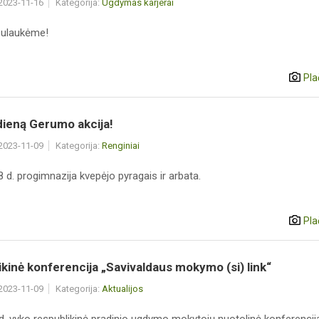
 2023-11-16
Kategorija:
Ugdymas karjerai
sulaukėme!
Pla
dieną Gerumo akcija!
 2023-11-09
Kategorija:
Renginiai
8 d. progimnazija kvepėjo pyragais ir arbata.
Pla
kinė konferencija „Savivaldaus mokymo (si) link“
 2023-11-09
Kategorija:
Aktualijos