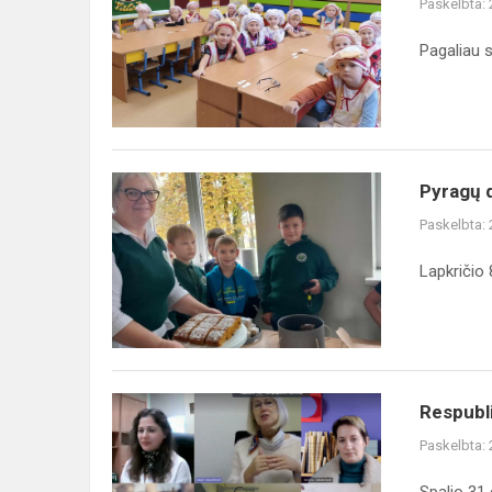
Paskelbta:
priešmokyklinėse
grupėse
Pagaliau 
Pyragų
Pyragų 
dieną
Paskelbta:
Gerumo
akcija!
Lapkričio 
Respublikinė
Respubli
konferencija
Paskelbta:
„Savivaldaus
mokymo