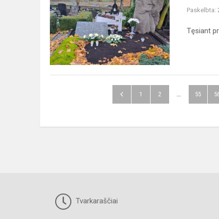
iniciatyva
Paskelbta:
„PADOVANOK
ŽVAKUTĘ“
Tęsiant pr
1
2
...
55
5
Tvarkaraščiai