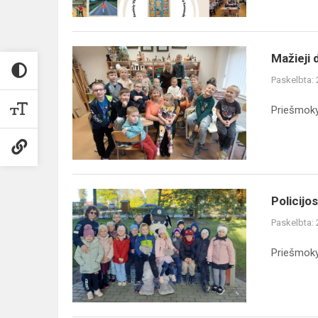
Mažieji
Mažieji d
dailininkai
Paskelbta:
Priešmoky
Policijos
Policijo
bičiulis
Paskelbta:
Amsis
aplankė
Priešmoky
priešmokyklinukus