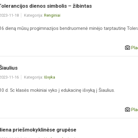
olerancijos dienos simbolis – žibintas
 2023-11-18
Kategorija:
Renginiai
 16 dieną mūsų progimnazijos bendruomenė minėjo tarptautinę Toler
Pla
Šiaulius
 2023-11-16
Kategorija:
Išvyka
10 d. 5c klasės mokiniai vyko į edukacinę išvyką į Šiaulius.
Pla
diena priešmokyklinėse grupėse