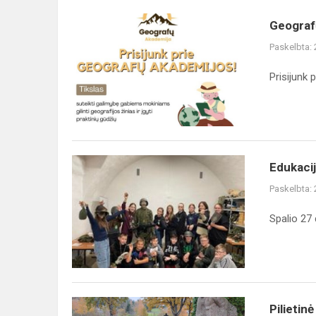
Geografų
Geograf
akademija
Paskelbta:
Prisijunk 
Edukacija
Edukacij
Kauno
Paskelbta:
VI
forte
Spalio 27 
Pilietinė
Pilieti