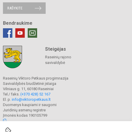
RAŠYKITE
Bendraukime
Steigėjas
Raseinių rajono
savivaldybė
Raseinių Viktoro Petkaus progimnazija
Savivaldybės biudžetinė įstaiga
Vilniaus g. 11, 60180 Raseiniai
Tel./ faks.
(+370 428) 52 167
El. p.
info@viktoropetkaus.lt
Duomenys kaupiami ir saugomi
Juridinių asmenų registre
Įmonės kodas 190105799