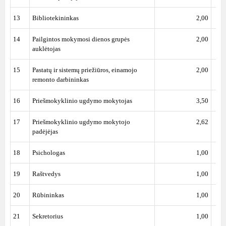
13
Bibliotekininkas
2,00
14
Pailgintos mokymosi dienos grupės
2,00
auklėtojas
15
Pastatų ir sistemų priežiūros, einamojo
2,00
remonto darbininkas
16
Priešmokyklinio ugdymo mokytojas
3,50
17
Priešmokyklinio ugdymo mokytojo
2,62
padėjėjas
18
Psichologas
1,00
19
Raštvedys
1,00
20
Rūbininkas
1,00
21
Sekretorius
1,00