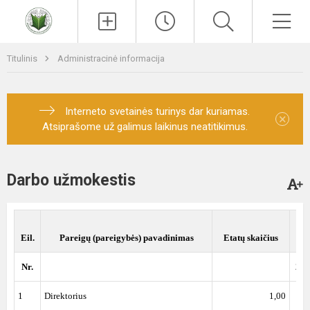
Paieška
Men
Titulinis
Administracinė informacija
Interneto svetainės turinys dar kuriamas.
×
Atsiprašome už galimus laikinus neatitikimus.
Darbo užmokestis
Eil.
Pareigų (pareigybės) pavadinimas
Etatų skaičius
Nr.
202
1
Direktorius
1,00