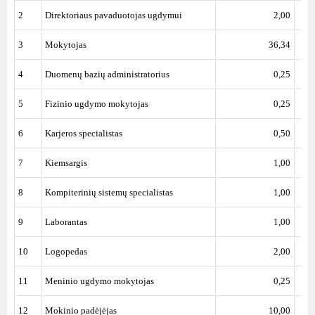
2
Direktoriaus pavaduotojas ugdymui
2,00
3
Mokytojas
36,34
4
Duomenų bazių administratorius
0,25
5
Fizinio ugdymo mokytojas
0,25
6
Karjeros specialistas
0,50
7
Kiemsargis
1,00
8
Kompiterinių sistemų specialistas
1,00
9
Laborantas
1,00
10
Logopedas
2,00
11
Meninio ugdymo mokytojas
0,25
12
Mokinio padėjėjas
10,00