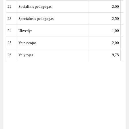
22
Socialinis pedagogas
2,00
23
Specialusis pedagogas
2,50
24
Ūkvedys
1,00
25
Vairuotojas
2,00
26
Valytojas
9,75