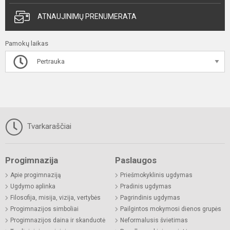
ATNAUJINIMŲ PRENUMERATA
Pamokų laikas
Pertrauka
Tvarkaraščiai
Progimnazija
Paslaugos
Apie progimnaziją
Priešmokyklinis ugdymas
Ugdymo aplinka
Pradinis ugdymas
Filosofija, misija, vizija, vertybės
Pagrindinis ugdymas
Progimnazijos simboliai
Pailgintos mokymosi dienos grupės
Progimnazijos daina ir skanduotė
Neformalusis švietimas