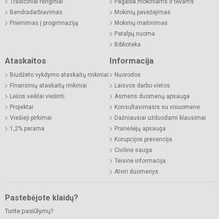
Tradiciniai renginiai
Pagalba mokiniams ir tėvams
Bendradarbiavimas
Mokinių pavežėjimas
Priėmimas į progimnaziją
Mokinių maitinimas
Patalpų nuoma
Biblioteka
Ataskaitos
Informacija
Biudžeto vykdymo ataskaitų rinkiniai
Nuorodos
Finansinių ataskaitų rinkiniai
Laisvos darbo vietos
Lėšos veiklai viešinti
Asmens duomenų apsauga
Projektai
Konsultavimasis su visuomene
Viešieji pirkimai
Dažniausiai užduodami klausimai
1,2% parama
Pranešėjų apsauga
Korupcijos prevencija
Civilinė sauga
Teisinė informacija
Atviri duomenys
Pastebėjote klaidų?
Turite pasiūlymų?