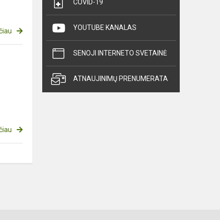
COVID-19
YOUTUBE KANALAS
čiau
SENOJI INTERNETO SVETAINĖ
ATNAUJINIMŲ PRENUMERATA
čiau