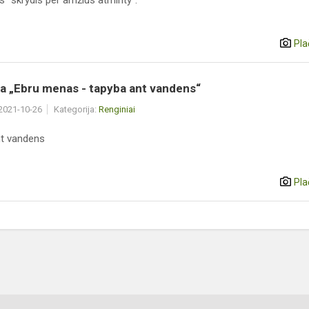
s“ skrydis per amžius atminty“.
Pla
ja „Ebru menas - tapyba ant vandens“
 2021-10-26
Kategorija:
Renginiai
t vandens
Pla