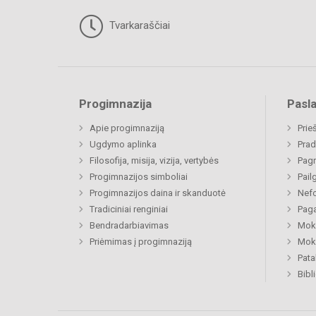
Tvarkaraščiai
Progimnazija
Pasl
Apie progimnaziją
Prie
Ugdymo aplinka
Prad
Filosofija, misija, vizija, vertybės
Pagr
Progimnazijos simboliai
Pail
Progimnazijos daina ir skanduotė
Nefo
Tradiciniai renginiai
Paga
Bendradarbiavimas
Moki
Priėmimas į progimnaziją
Moki
Pat
Bibl