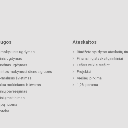
augos
Ataskaitos
šmokyklinis ugdymas
Biudžeto vykdymo ataskaitų rin
inis ugdymas
Finansinių ataskaitų rinkiniai
indinis ugdymas
Lėšos veiklai viešinti
gintos mokymosi dienos grupės
Projektai
rmalusis švietimas
Viešieji pirkimai
lba mokiniams ir tėvams
1,2% parama
nių pavežėjimas
nių maitinimas
alpų nuoma
ioteka