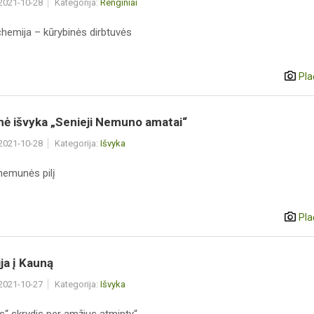
 2021-10-28
Kategorija:
Renginiai
chemija – kūrybinės dirbtuvės
Pla
nė išvyka „Senieji Nemuno amatai“
 2021-10-28
Kategorija:
Išvyka
nemunės pilį
Pla
ja į Kauną
 2021-10-27
Kategorija:
Išvyka