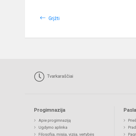
Grįžti
Tvarkaraščiai
Progimnazija
Pasl
Apie progimnaziją
Prie
Ugdymo aplinka
Prad
Filosofija, misija, vizija, vertybės
Pagr