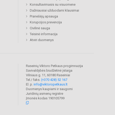
Konsultavimasis su visuomene
Dažniausiai užduodami klausimai
Pranešėjų apsauga
Korupcijos prevencija
Civilinė sauga
Teisinė informacija
Atviri duomenys
Raseinių Viktoro Petkaus progimnazija
Savivaldybės biudžetinė įstaiga
Vilniaus g. 11, 60180 Raseiniai
Tel./ faks.
(+370 428) 52 167
El. p.
info@viktoropetkaus.lt
Duomenys kaupiami ir saugomi
Juridinių asmenų registre
Įmonės kodas 190105799