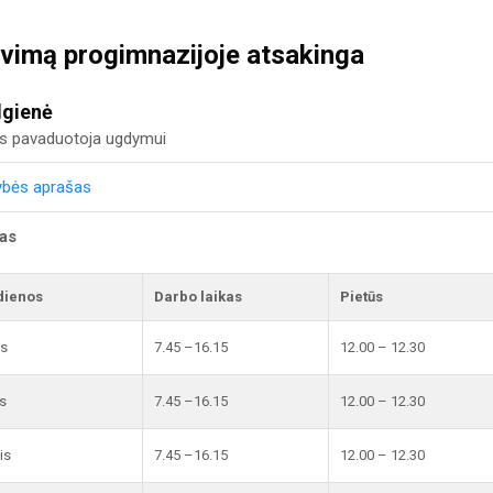
vimą progimnazijoje atsakinga
lgienė
us pavaduotoja ugdymui
ybės aprašas
kas
dienos
Darbo laikas
Pietūs
is
7.45 –16.15
12.00 – 12.30
s
7.45 –16.15
12.00 – 12.30
is
7.45 –16.15
12.00 – 12.30