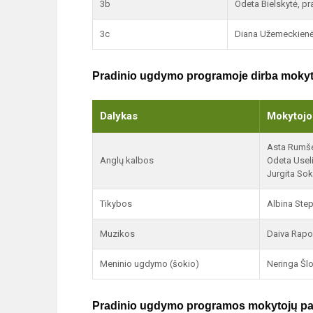
3b
Odeta Bielskytė, pr
3c
Diana Užemeckienė,
Pradinio ugdymo programoje dirba mokyt
Dalykas
Mokytojo 
Asta Rumšev
Anglų kalbos
Odeta Usel
Jurgita So
Tikybos
Albina Ste
Muzikos
Daiva Rapo
Meninio ugdymo (šokio)
Neringa Šl
Pradinio ugdymo programos mokytojų pa