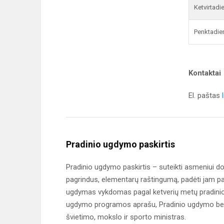
Ketvirtadi
Penktadie
Kontaktai
El. paštas
Pradinio ugdymo paskirtis
Pradinio ugdymo paskirtis – suteikti asmeniui dor
pagrindus, elementarų raštingumą, padėti jam p
ugdymas vykdomas pagal ketverių metų pradini
ugdymo programos aprašu, Pradinio ugdymo bend
švietimo, mokslo ir sporto ministras.