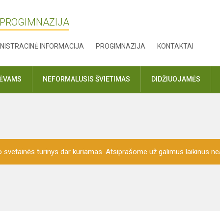
 PROGIMNAZIJA
NISTRACINĖ INFORMACIJA
PROGIMNAZIJA
KONTAKTAI
TĖVAMS
NEFORMALUSIS ŠVIETIMAS
DIDŽIUOJAMĖS
o svetainės turinys dar kuriamas. Atsiprašome už galimus laikinus nea