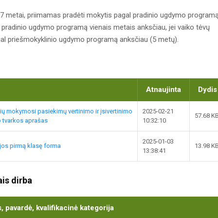
a 7 metai, priimamas pradėti mokytis pagal pradinio ugdymo programą
l pradinio ugdymo programą vienais metais anksčiau, jei vaiko tėvų
agal priešmokyklinio ugdymo programą anksčiau (5 metų).
Atnaujinta
Dydis
 mokymosi pasiekimų vertinimo ir įsivertinimo
2025-02-21
57.68 K
o tvarkos aprašas
10:32:10
2025-01-03
jos pirmą klasę forma
13.98 K
13:38:41
is dirba
 pavardė, kvalifikacinė kategorija