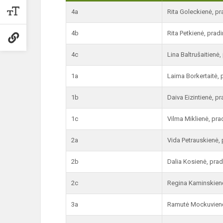
4a
Rita Goleckienė, pr
4b
Rita Petkienė, prad
4c
Lina Baltrušaitienė
1a
Laima Borkertaitė, 
1b
Daiva Eizintienė, p
1c
Vilma Miklienė, pra
2a
Vida Petrauskienė,
2b
Dalia Kosienė, pra
2c
Regina Kaminskienė
3a
Ramutė Mockuvienė,