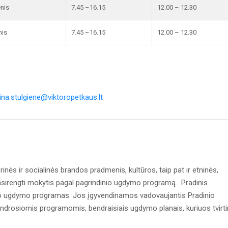
enis
7.45 –16.15
12.00 – 12.30
nis
7.45 –16.15
12.00 – 12.30
lina.stulgiene@viktoropetkaus.lt
inės ir socialinės brandos pradmenis, kultūros, taip pat ir etninės,
asirengti mokytis pagal pagrindinio ugdymo programą. Pradinis
o ugdymo programas. Jos įgyvendinamos vadovaujantis Pradinio
rosiomis programomis, bendraisiais ugdymo planais, kuriuos tvirt