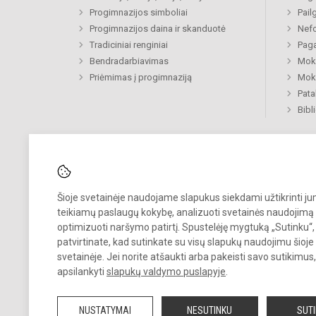
Progimnazijos simboliai
Pail
Progimnazijos daina ir skanduotė
Nefo
Tradiciniai renginiai
Paga
Bendradarbiavimas
Moki
Priėmimas į progimnaziją
Moki
Pat
Bibl
Šioje svetainėje naudojame slapukus siekdami užtikrinti j
Pastebėjote klaidų?
teikiamų paslaugų kokybę, analizuoti svetainės naudojimą 
Bend
Turite pasiūlymų?
optimizuoti naršymo patirtį. Spustelėję mygtuką „Sutinku“,
patvirtinate, kad sutinkate su visų slapukų naudojimu šioje
RAŠYKITE
svetainėje. Jei norite atšaukti arba pakeisti savo sutikimu
apsilankyti
slapukų valdymo puslapyje
.
NUSTATYMAI
NESUTINKU
SUT