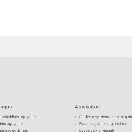
augos
Ataskaitos
šmokyklinis ugdymas
Biudžeto vykdymo ataskaitų rin
inis ugdymas
Finansinių ataskaitų rinkiniai
indinis ugdymas
Lėšos veiklai viešinti