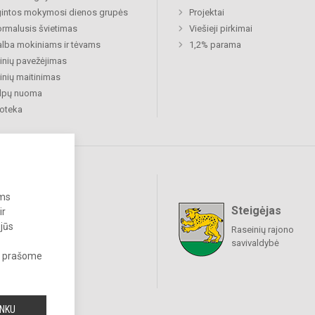
gintos mokymosi dienos grupės
Projektai
rmalusis švietimas
Viešieji pirkimai
lba mokiniams ir tėvams
1,2% parama
nių pavežėjimas
nių maitinimas
alpų nuoma
ioteka
ums
Steigėjas
ir
raukime
 jūs
Raseinių rajono
savivaldybė
s, prašome
INKU