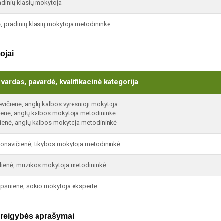
adinių klasių mokytoja
 pradinių klasių mokytoja metodininkė
ojai
vardas, pavardė, kvalifikacinė kategorija
ičienė, anglų kalbos vyresnioji mokytoja
ienė, anglų kalbos mokytoja metodininkė
kienė, anglų kalbos mokytoja metodininkė
ponavičienė, tikybos mokytoja metodininkė
lienė, muzikos mokytoja metodininkė
opšnienė, šokio mokytoja ekspertė
reigybės aprašymai