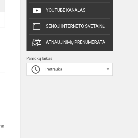
YOUTUBE KANALAS
SENOJI INTERNETO SVETAINĖ
ATNAUJINIMŲ PRENUMERATA
Pamokų laikas
Pertrauka
ina