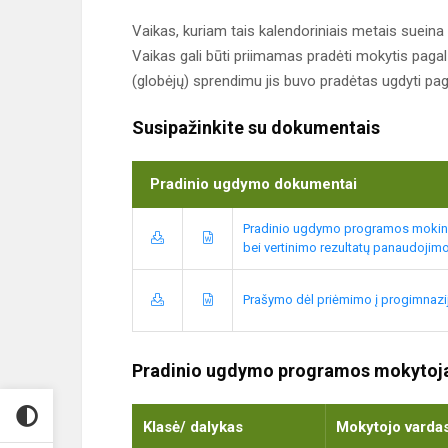
Vaikas, kuriam tais kalendoriniais metais suein
Vaikas gali būti priimamas pradėti mokytis paga
(globėjų) sprendimu jis buvo pradėtas ugdyti p
Susipažinkite su dokumentais
Pradinio ugdymo dokumentai
Pradinio ugdymo programos mokinių
bei vertinimo rezultatų panaudojim
Prašymo dėl priėmimo į progimnazi
Pradinio ugdymo programos mokytoja
Klasė/ dalykas
Mokytojo vardas,