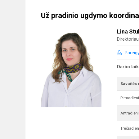
Už pradinio ugdymo koordina
Lina Stu
Direktoria
Pareig
Darbo lai
Savaitės 
Pirmadien
Antradieni
Trečiadien