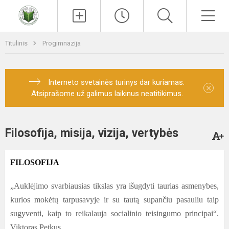
Paieška
Men
Titulinis
Progimnazija
Interneto svetainės turinys dar kuriamas.
×
Atsiprašome už galimus laikinus neatitikimus.
Filosofija, misija, vizija, vertybės
FILOSOFIJA
„Auklėjimo svarbiausias tikslas yra išugdyti taurias asmenybes,
kurios mokėtų tarpusavyje ir su tautą supančiu pasauliu taip
sugyventi, kaip to reikalauja socialinio teisingumo principai“.
Viktoras Petkus