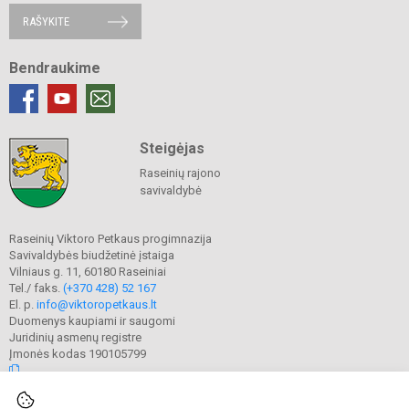
RAŠYKITE
Bendraukime
Steigėjas
Raseinių rajono
savivaldybė
Raseinių Viktoro Petkaus progimnazija
Savivaldybės biudžetinė įstaiga
Vilniaus g. 11, 60180 Raseiniai
Tel./ faks.
(+370 428) 52 167
El. p.
info@viktoropetkaus.lt
Duomenys kaupiami ir saugomi
Juridinių asmenų registre
Įmonės kodas 190105799