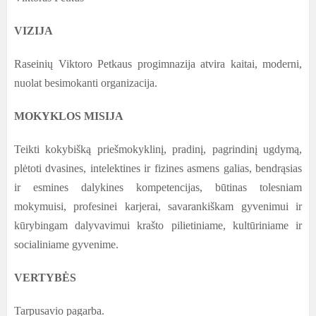
VIZIJA
Raseinių Viktoro Petkaus progimnazija atvira kaitai, moderni,
nuolat besimokanti organizacija.
MOKYKLOS MISIJA
Teikti kokybišką priešmokyklinį, pradinį, pagrindinį ugdymą,
plėtoti dvasines, intelektines ir fizines asmens galias, bendrąsias
ir esmines dalykines kompetencijas, būtinas tolesniam
mokymuisi, profesinei karjerai, savarankiškam gyvenimui ir
kūrybingam dalyvavimui krašto pilietiniame, kultūriniame ir
socialiniame gyvenime.
VERTYBĖS
Tarpusavio pagarba.