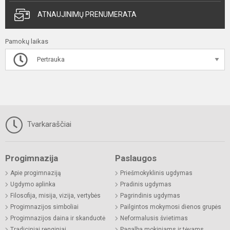
ATNAUJINIMŲ PRENUMERATA
Pamokų laikas
Pertrauka
Tvarkaraščiai
Progimnazija
Paslaugos
Apie progimnaziją
Priešmokyklinis ugdymas
Ugdymo aplinka
Pradinis ugdymas
Filosofija, misija, vizija, vertybės
Pagrindinis ugdymas
Progimnazijos simboliai
Pailgintos mokymosi dienos grupės
Progimnazijos daina ir skanduotė
Neformalusis švietimas
Tradiciniai renginiai
Pagalba mokiniams ir tėvams