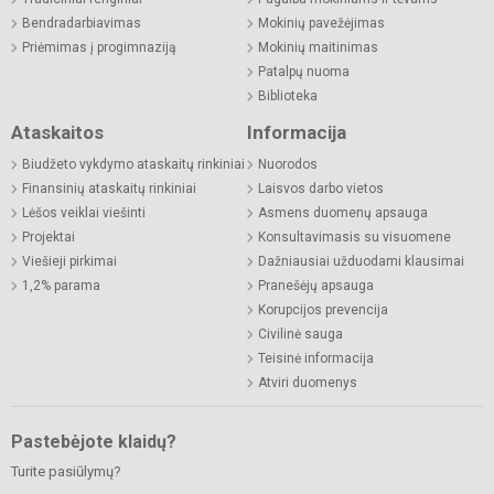
Bendradarbiavimas
Mokinių pavežėjimas
Priėmimas į progimnaziją
Mokinių maitinimas
Patalpų nuoma
Biblioteka
Ataskaitos
Informacija
Biudžeto vykdymo ataskaitų rinkiniai
Nuorodos
Finansinių ataskaitų rinkiniai
Laisvos darbo vietos
Lėšos veiklai viešinti
Asmens duomenų apsauga
Projektai
Konsultavimasis su visuomene
Viešieji pirkimai
Dažniausiai užduodami klausimai
1,2% parama
Pranešėjų apsauga
Korupcijos prevencija
Civilinė sauga
Teisinė informacija
Atviri duomenys
Pastebėjote klaidų?
Turite pasiūlymų?