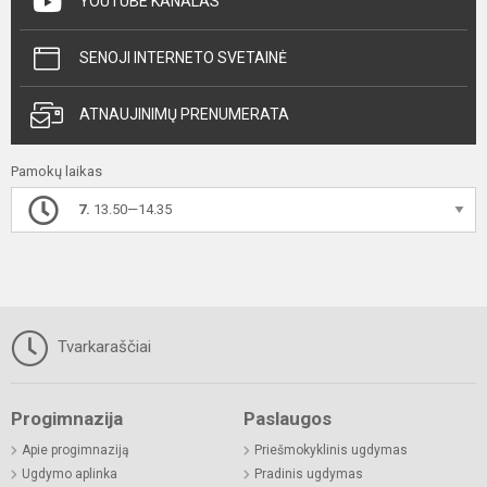
YOUTUBE KANALAS
SENOJI INTERNETO SVETAINĖ
ATNAUJINIMŲ PRENUMERATA
Pamokų laikas
7.
13.50—14.35
Tvarkaraščiai
Progimnazija
Paslaugos
Apie progimnaziją
Priešmokyklinis ugdymas
Ugdymo aplinka
Pradinis ugdymas