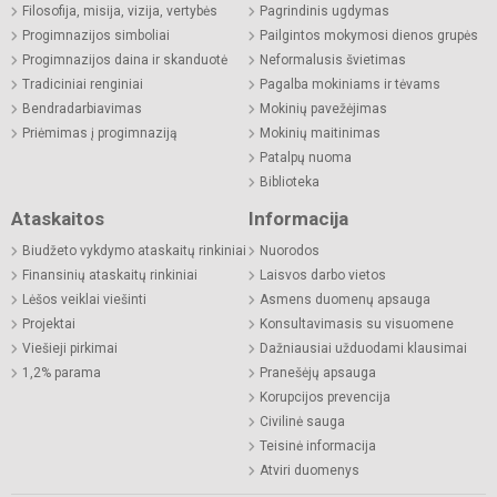
Filosofija, misija, vizija, vertybės
Pagrindinis ugdymas
Progimnazijos simboliai
Pailgintos mokymosi dienos grupės
Progimnazijos daina ir skanduotė
Neformalusis švietimas
Tradiciniai renginiai
Pagalba mokiniams ir tėvams
Bendradarbiavimas
Mokinių pavežėjimas
Priėmimas į progimnaziją
Mokinių maitinimas
Patalpų nuoma
Biblioteka
Ataskaitos
Informacija
Biudžeto vykdymo ataskaitų rinkiniai
Nuorodos
Finansinių ataskaitų rinkiniai
Laisvos darbo vietos
Lėšos veiklai viešinti
Asmens duomenų apsauga
Projektai
Konsultavimasis su visuomene
Viešieji pirkimai
Dažniausiai užduodami klausimai
1,2% parama
Pranešėjų apsauga
Korupcijos prevencija
Civilinė sauga
Teisinė informacija
Atviri duomenys