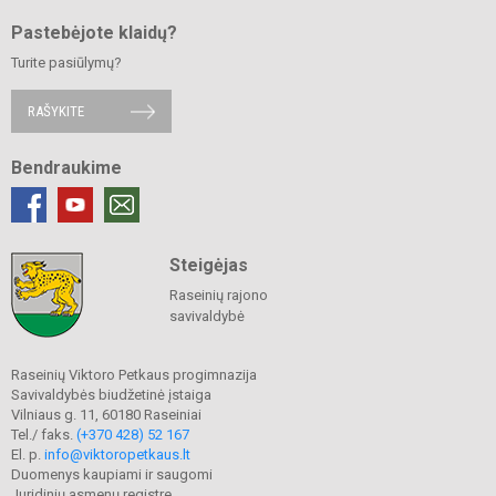
Pastebėjote klaidų?
Turite pasiūlymų?
RAŠYKITE
Bendraukime
Steigėjas
Raseinių rajono
savivaldybė
Raseinių Viktoro Petkaus progimnazija
Savivaldybės biudžetinė įstaiga
Vilniaus g. 11, 60180 Raseiniai
Tel./ faks.
(+370 428) 52 167
El. p.
info@viktoropetkaus.lt
Duomenys kaupiami ir saugomi
Juridinių asmenų registre