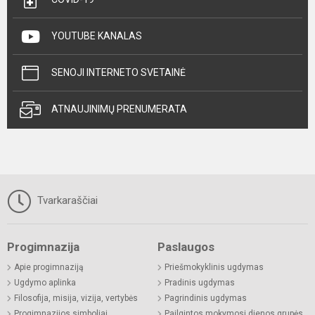
YOUTUBE KANALAS
SENOJI INTERNETO SVETAINĖ
ATNAUJINIMŲ PRENUMERATA
Tvarkaraščiai
Progimnazija
Paslaugos
Apie progimnaziją
Priešmokyklinis ugdymas
Ugdymo aplinka
Pradinis ugdymas
Filosofija, misija, vizija, vertybės
Pagrindinis ugdymas
Progimnazijos simboliai
Pailgintos mokymosi dienos grupės