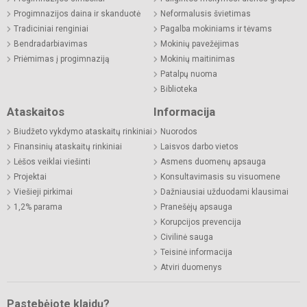
Progimnazijos daina ir skanduotė
Neformalusis švietimas
Tradiciniai renginiai
Pagalba mokiniams ir tėvams
Bendradarbiavimas
Mokinių pavežėjimas
Priėmimas į progimnaziją
Mokinių maitinimas
Patalpų nuoma
Biblioteka
Ataskaitos
Informacija
Biudžeto vykdymo ataskaitų rinkiniai
Nuorodos
Finansinių ataskaitų rinkiniai
Laisvos darbo vietos
Lėšos veiklai viešinti
Asmens duomenų apsauga
Projektai
Konsultavimasis su visuomene
Viešieji pirkimai
Dažniausiai užduodami klausimai
1,2% parama
Pranešėjų apsauga
Korupcijos prevencija
Civilinė sauga
Teisinė informacija
Atviri duomenys
Pastebėjote klaidų?