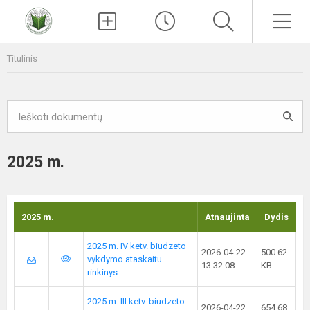
Paieška
Men
Titulinis
2025 m.
2025 m.
Atnaujinta
Dydis
2025 m. IV ketv. biudzeto
2026-04-22
500.62
vykdymo ataskaitu
13:32:08
KB
rinkinys
2025 m. III ketv. biudzeto
2026-04-22
654.68