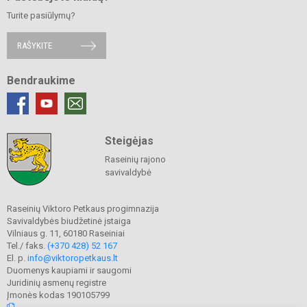
Turite pasiūlymų?
RAŠYKITE
Bendraukime
Steigėjas
Raseinių rajono
savivaldybė
Raseinių Viktoro Petkaus progimnazija
Savivaldybės biudžetinė įstaiga
Vilniaus g. 11, 60180 Raseiniai
Tel./ faks.
(+370 428) 52 167
El. p.
info@viktoropetkaus.lt
Duomenys kaupiami ir saugomi
Juridinių asmenų registre
Įmonės kodas 190105799