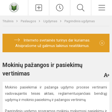
Paieška
Men
Titulinis
Paslaugos
Ugdymas
Pagrindinis ugdymas
Interneto svetainės turinys dar kuriamas.
×
Atsiprašome už galimus laikinus neatitikimus.
Mokinių pažangos ir pasiekimų
vertinimas
Mokinio pasiekimai ir pažanga ugdymo procese vertinami
vadovaujantis teisės aktais, reglamentuojančiais bendrąjį
ugdymą ir mokinio pasiekimų ir pažangos vertinimą.
Pagrindinio ugdymo programos mokinių mokymosi pasiekimų ir