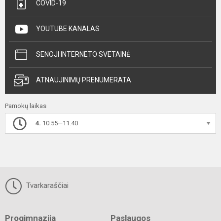
COVID-19
YOUTUBE KANALAS
SENOJI INTERNETO SVETAINĖ
ATNAUJINIMŲ PRENUMERATA
Pamokų laikas
4.
10.55—11.40
Tvarkaraščiai
Progimnazija
Paslaugos