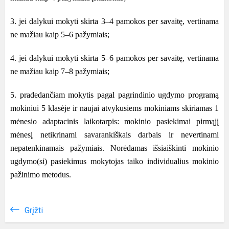
3. jei dalykui mokyti skirta 3–4 pamokos per savaitę, vertinama
ne mažiau kaip 5–6 pažymiais;
4. jei dalykui mokyti skirta 5–6 pamokos per savaitę, vertinama
ne mažiau kaip 7–8 pažymiais;
5. pradedančiam mokytis pagal pagrindinio ugdymo programą
mokiniui 5 klasėje ir naujai atvykusiems mokiniams skiriamas 1
mėnesio adaptacinis laikotarpis: mokinio pasiekimai pirmąjį
mėnesį netikrinami savarankiškais darbais ir nevertinami
nepatenkinamais pažymiais. Norėdamas išsiaiškinti mokinio
ugdymo(si) pasiekimus mokytojas taiko individualius mokinio
pažinimo metodus.
Grįžti