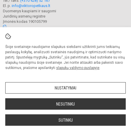
Tel./ faks.
(+370 428) 52 167
El. p.
info@viktoropetkaus.lt
Duomenys kaupiami ir saugomi
Juridinių asmenų registre
Įmonės kodas 190105799
© 2022. Raseinių Viktoro Petkaus progimnazija. Visos teisės saugomos.
Šioje svetainėje naudojame slapukus siekdami užtikrinti jums teikiamų
Kopijuoti turinį be raštiško mokyklos administracijos sutikimo griežtai
draudžiama.
paslaugų kokybę, analizuoti svetainės naudojimą ir optimizuoti naršymo
patirtį. Spustelėję mygtuką „Sutinku“, jūs patvirtinate, kad sutinkate su visų
Prieinamumo paraiška
Slapukų valdymas
slapukų naudojimu šioje svetainėje. Jei norite atšaukti arba pakeisti savo
sutikimus, prašome apsilankyti
slapukų valdymo puslapyje
.
Sumanus būdas atnaujinti
mokyklos interneto
svetainę
NUSTATYMAI
NESUTINKU
SUTINKU