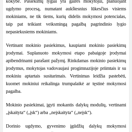
kokybė. Pasiekimų lygiai yra gairės mokytojui, planuojant
ugdymo procesą, numatant aukštesnius lūkesčius visiems
mokiniams, ne tik tiems, kurių didelis mokymosi potencialas,
taip pat teikiant veiksmingą pagalbą pagrindinio lygio
nepasiekusiems mokiniams.
Vertinant mokinio pasiekimus, kaupiami mokinio pasiekimų
įrodymai. Suplanuoto mokymosi etapo pabaigoje įrodymai
apibendrinami parašant pažymį. Rinkdamas mokinio pasiekimų
įrodymus, mokytojas vadovaujasi progimnazijoje priimtais ir su
mokiniu aptartais susitarimais. Vertinimas leidžia pastebėti,
kuomet mokiniui reikalinga trumpalaikė ar tęstinė mokymosi
pagalba.
Mokinio pasiekimai, įgyti mokantis dalykų modulių, vertinami
„įskaityta“ („įsk“) arba „neįskaityta“ („neįsk“).
Dorinio ugdymo, gyvenimo įgūdžių dalykų mokymosi