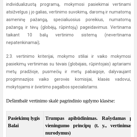
individualizuotą programą, mokymosi pasiekimai vertinami
atsižvelgus į jo galias, vertinimo suvokimą, daromą ir numatomą
asmeninę pažangą, specialiuosius poreikius, numatomą
pažangą ir tėvų (globėjų, rūpintojų) pageidavimus. Vertinama
taikant 10 balų vertinimo sistemą (nevertinama
nepatenkinamai);
2.3. vertinimo kriterijai, mokymo stiliai ir vaiko mokymosi
pasiekimų vertinimas su tėvais (globėjais, rūpintojais) aptariami
metų pradžioje, pusmečių ir metų pabaigoje, dalyvaujant
progimnazijos vaiko gerovės komisijai, klasės vadovui,
mokytojams ir švietimo pagalbos specialistams.
Dešimtbalė vertinimo skalė pagrindinio ugdymo klasėse:
Pasiekimų lygis
Trumpas apibūdinimas. Rašydamas pažy
Balai
vieningumo principų (t. y., vertinimas t
nurodymus)