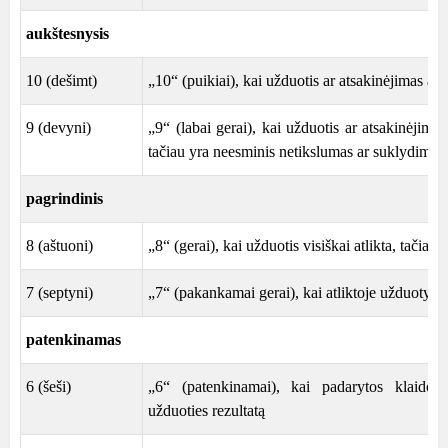
aukštesnysis
10 (dešimt)
„10“ (puikiai), kai užduotis ar atsakinėjimas atl
9 (devyni)
„9“ (labai gerai), kai užduotis ar atsakinėjimas 
tačiau yra neesminis netikslumas ar suklydimas
pagrindinis
8 (aštuoni)
„8“ (gerai), kai užduotis visiškai atlikta, tačiau
7 (septyni)
„7“ (pakankamai gerai), kai atliktoje užduotyje 
patenkinamas
6 (šeši)
„6“ (patenkinamai), kai padarytos klaidos 
užduoties rezultatą