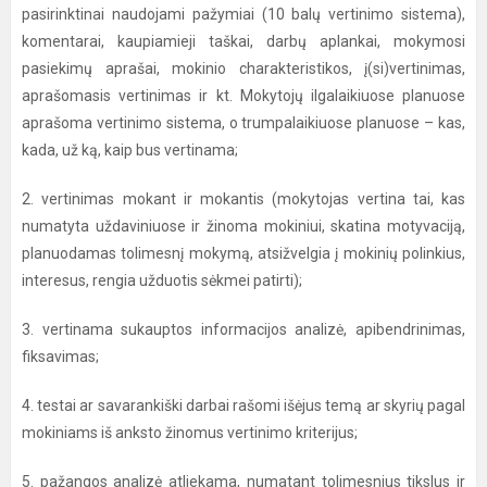
pasirinktinai naudojami pažymiai (10 balų vertinimo sistema),
komentarai, kaupiamieji taškai, darbų aplankai, mokymosi
pasiekimų aprašai, mokinio charakteristikos, į(si)vertinimas,
aprašomasis vertinimas ir kt. Mokytojų ilgalaikiuose planuose
aprašoma vertinimo sistema, o trumpalaikiuose planuose – kas,
kada, už ką, kaip bus vertinama;
2. vertinimas mokant ir mokantis (mokytojas vertina tai, kas
numatyta uždaviniuose ir žinoma mokiniui, skatina motyvaciją,
planuodamas tolimesnį mokymą, atsižvelgia į mokinių polinkius,
interesus, rengia užduotis sėkmei patirti);
3. vertinama sukauptos informacijos analizė, apibendrinimas,
fiksavimas;
4. testai ar savarankiški darbai rašomi išėjus temą ar skyrių pagal
mokiniams iš anksto žinomus vertinimo kriterijus;
5. pažangos analizė atliekama, numatant tolimesnius tikslus ir