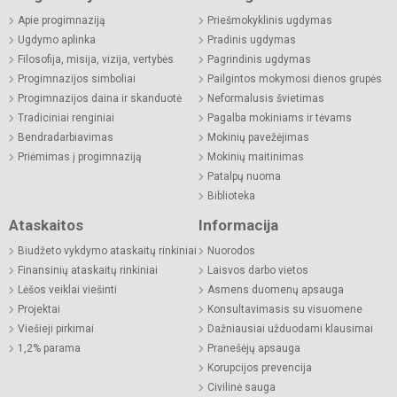
Apie progimnaziją
Priešmokyklinis ugdymas
Ugdymo aplinka
Pradinis ugdymas
Filosofija, misija, vizija, vertybės
Pagrindinis ugdymas
Progimnazijos simboliai
Pailgintos mokymosi dienos grupės
Progimnazijos daina ir skanduotė
Neformalusis švietimas
Tradiciniai renginiai
Pagalba mokiniams ir tėvams
Bendradarbiavimas
Mokinių pavežėjimas
Priėmimas į progimnaziją
Mokinių maitinimas
Patalpų nuoma
Biblioteka
Ataskaitos
Informacija
Biudžeto vykdymo ataskaitų rinkiniai
Nuorodos
Finansinių ataskaitų rinkiniai
Laisvos darbo vietos
Lėšos veiklai viešinti
Asmens duomenų apsauga
Projektai
Konsultavimasis su visuomene
Viešieji pirkimai
Dažniausiai užduodami klausimai
1,2% parama
Pranešėjų apsauga
Korupcijos prevencija
Civilinė sauga