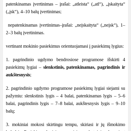
patenkinamas įvertinimas – įrašai: „atleista“ („atl“), „įskaityta“
(„įsk“), 4–10 balų įvertinimas;
nepatenkinamas įvertinimas–įrašai: „neįskaityta“ („neįsk“), 1–
2–3 balų įvertinimas.
vertinant mokinio pasiekimus orientuojamasi į pasiekimų lygius:
1. pagrindinio ugdymo bendrosiose programose išskirti 4
pasiekimų lygiai –
slenkstinis, patenkinamas, pagrindinis ir
aukštesnysis
;
2. pagrindinio ugdymo programose pasiekimų lygiai siejami su
pažymiu: slenkstinis lygis – 4 balai, patenkinamas lygis – 5–6
balai, pagrindinis lygis – 7–8 balai, aukštesnysis lygis – 9–10
balų;
3. mokiniai mokosi skirtingu tempu, skiriasi ir jų išmokimo