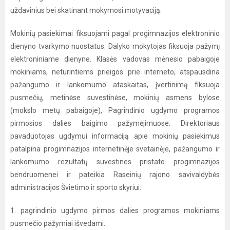
uždavinius bei skatinant mokymosi motyvaciją.
Mokinių pasiekimai fiksuojami pagal progimnazijos elektroninio
dienyno tvarkymo nuostatus.
Dalyko mokytojas fiksuoja pažymį
elektroniniame dienyne. Klasės vadovas mėnesio pabaigoje
mokiniams, neturintiems prieigos prie interneto, atspausdina
pažangumo ir lankomumo ataskaitas, įvertinimą fiksuoja
pusmečių, metinėse suvestinėse, mokinių asmens bylose
(mokslo metų pabaigoje), Pagrindinio ugdymo programos
pirmosios dalies baigimo pažymėjimuose. Direktoriaus
pavaduotojas ugdymui informaciją apie mokinių pasiekimus
patalpina progimnazijos internetinėje svetainėje, pažangumo ir
lankomumo rezultatų suvestines pristato progimnazijos
bendruomenei ir pateikia Raseinių rajono savivaldybės
administracijos Švietimo ir sporto skyriui:
1. pagrindinio ugdymo pirmos dalies programos mokiniams
pusmečio pažymiai išvedami: