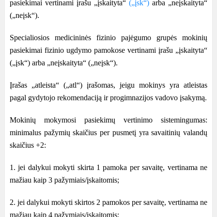
pasiekimai vertinami įrašu „įskaityta“
(„įsk“)
arba „neįskaityta“
(„neįsk“).
Specialiosios medicininės fizinio pajėgumo grupės mokinių
pasiekimai fizinio ugdymo pamokose vertinami įrašu „įskaityta“
(„įsk“) arba „neįskaityta“ („neįsk“).
Įrašas „atleista“ („atl“) įrašomas, jeigu mokinys yra atleistas
pagal gydytojo rekomendaciją ir progimnazijos vadovo įsakymą.
Mokinių mokymosi pasiekimų vertinimo sistemingumas:
minimalus pažymių skaičius per pusmetį yra savaitinių valandų
skaičius +2:
1. jei dalykui mokyti skirta 1 pamoka per savaitę, vertinama ne
mažiau kaip 3 pažymiais/įskaitomis;
2. jei dalykui mokyti skirtos 2 pamokos per savaitę, vertinama ne
mažiau kaip 4 pažymiais/įskaitomis;