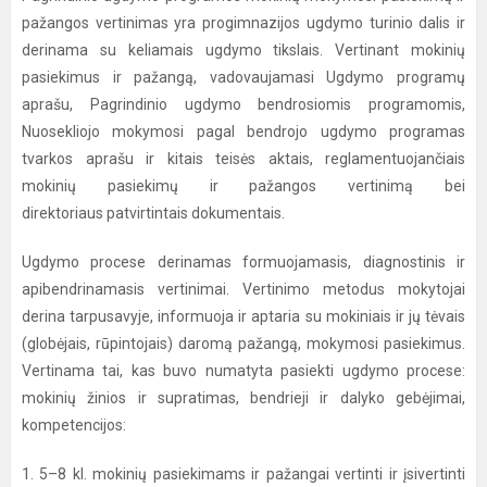
pažangos vertinimas yra progimnazijos ugdymo turinio dalis ir
derinama su keliamais ugdymo tikslais. Vertinant mokinių
pasiekimus ir pažangą, vadovaujamasi Ugdymo programų
aprašu, Pagrindinio ugdymo bendrosiomis programomis,
Nuosekliojo mokymosi pagal bendrojo ugdymo programas
tvarkos aprašu ir kitais teisės aktais, reglamentuojančiais
mokinių pasiekimų ir pažangos vertinimą bei
direktoriaus patvirtintais dokumentais.
Ugdymo procese derinamas formuojamasis, diagnostinis ir
apibendrinamasis vertinimai. Vertinimo metodus mokytojai
derina tarpusavyje, informuoja ir aptaria su mokiniais ir jų tėvais
(globėjais, rūpintojais) daromą pažangą, mokymosi pasiekimus.
Vertinama tai, kas buvo numatyta pasiekti ugdymo procese:
mokinių žinios ir supratimas, bendrieji ir dalyko gebėjimai,
kompetencijos:
1. 5–8 kl. mokinių pasiekimams ir pažangai vertinti ir įsivertinti