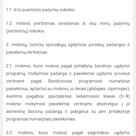
1.1. iš to pusmečio pažymių vidurkio;
1.2. metinis įvertinimas išvedamas iš visų metų pažymių
(įvertinimų) vidurkio;
2. mokinių, turinčių specialiųjų ugdymosi poreikių, pažangos ir
pasiekimų vertinimas:
2.1. mokinio, kuris mokosi pagal pritaikytą bendrojo ugdymo
programą, mokymosi pažanga ir pasiekimai ugdymo procese
vertinami pagal Bendrosiose programose numatytus
pasiekimus, aptartus su mokiniu, jo tėvais (globėjais, rūpintojais),
švietimo pagalbos specialistais: keliamosios klasės (5–8)
mokinio mokymosi pasiekimai vertinami, atsižvelgus į jo
asmeninę daromą pažangą ir palyginus su jam pritaikytoje
programoje numatytais pasiekimais;
2.2. mokinio, kuris mokosi pagal pagrindinio ugdymo