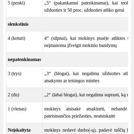
5 (penki)
„5“ (pakankamai patenkinamai), kai mokiny
užduoties ir 50 proc. užduoties atliko gerai
slenkstinis
4 (keturi)
4“ (silpnai), kai mokinys pusėje atliktos už
neįmanoma įžvelgti mokinio bandymų
nepatenkinamas
3 (trys)
„3“ (blogai), kai negalima užduoties atliki
atsakymo ar teisingos minties
2 (du)
„2“ (labai blogai), kai negalima suprasti, ką m
1 (vienas)
mokinys atsisakė atsakinėti, nebandė a
pateisinančios priežasties, neatsiskaitė
Neįskaityta
mokinys nedavė darbo(-ų), padavė tuščią lapą