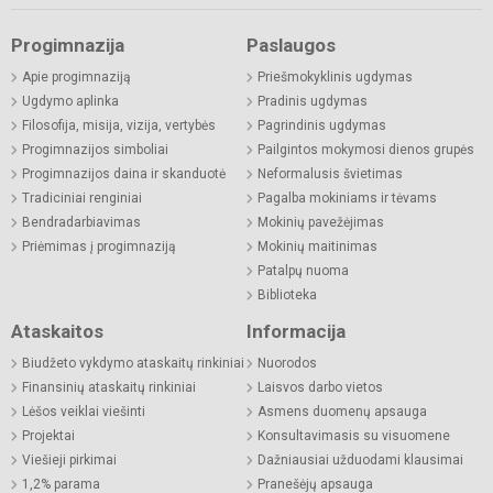
Progimnazija
Paslaugos
Apie progimnaziją
Priešmokyklinis ugdymas
Ugdymo aplinka
Pradinis ugdymas
Filosofija, misija, vizija, vertybės
Pagrindinis ugdymas
Progimnazijos simboliai
Pailgintos mokymosi dienos grupės
Progimnazijos daina ir skanduotė
Neformalusis švietimas
Tradiciniai renginiai
Pagalba mokiniams ir tėvams
Bendradarbiavimas
Mokinių pavežėjimas
Priėmimas į progimnaziją
Mokinių maitinimas
Patalpų nuoma
Biblioteka
Ataskaitos
Informacija
Biudžeto vykdymo ataskaitų rinkiniai
Nuorodos
Finansinių ataskaitų rinkiniai
Laisvos darbo vietos
Lėšos veiklai viešinti
Asmens duomenų apsauga
Projektai
Konsultavimasis su visuomene
Viešieji pirkimai
Dažniausiai užduodami klausimai
1,2% parama
Pranešėjų apsauga