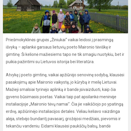
Priešmokyklinės grupės „Žiniukai“ vaikai leidosi į prasmingą
išvyką – aplankė garsaus lietuvių poeto Maironio tėviškę ir
gimtinę. Ši kelionė mažiesiems tapo ne tik smagiu nuotykiu, bet ir
puikia pažintimi su Lietuvos istorija bei literatūra.
Atvykę į poeto gimtinę, vaikai apžiūrėjo senovinę sodybą, klausėsi
pasakojimų apie Maironio vaikystę, jo kūrybą ir meilę Lietuvai.
Mažieji smalsiai tyrinėjo aplinką ir bandė įsivaizduoti, kaip čia
gyveno būsimasis poetas. Vaikai taip pat apsilankė meninėje
instaliacijoje „Maironio tėvų namai“. Čia jie vaikščiojo po ypatingą
erdvę, apžiūrinėjo instaliacijos detales. Vėliau keliavo vaizdinga
alėja, stebėjo bundantį pavasarį, grožėjosi medžiais, pievomis ir
tekančiu vandeniu. Eidami klausėsi paukščių balsų, bandė