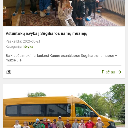
Aštuntokų išvyka į Sugiharos namų muziejų
Paskelbta: 2026-05-21
Kategorija:
Išvyka
8c klasės mokiniai lankėsi Kaune esančiuose Sugiharos namuose –
muziejuje.
Plačiau
P
„
i
į
p
ir