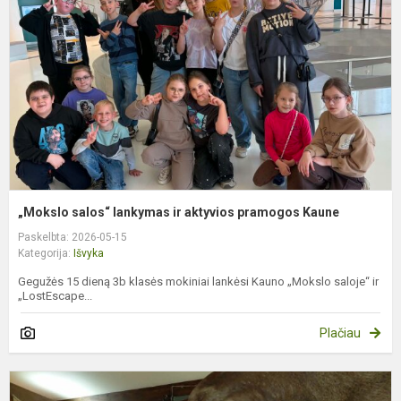
ir
a
p
K
„Mokslo salos“ lankymas ir aktyvios pramogos Kaune
Paskelbta: 2026-05-15
Kategorija:
Išvyka
Gegužės 15 dieną 3b klasės mokiniai lankėsi Kauno „Mokslo saloje“ ir
„LostEscape...
Plačiau
K