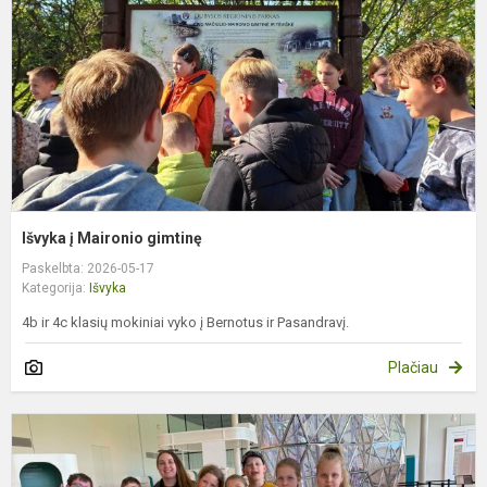
Išvyka į Maironio gimtinę
Paskelbta: 2026-05-17
Kategorija:
Išvyka
4b ir 4c klasių mokiniai vyko į Bernotus ir Pasandravį.
Plačiau
„
s
l