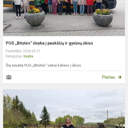
g
ū
PUG „Bitutės“ išvyka į paukščių ir gyvūnų ūkius
Paskelbta: 2026-05-21
Kategorija:
Išvyka
Šią savaitę PUG „Bitutės“ vaikai keliavo į ūkius.
Plačiau
S
d
ū