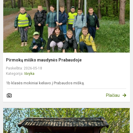
Pirmokų miško maudynės Prabaudoje
Paskelbta: 2026-05-18
Kategorija:
Išvyka
1b klasės mokiniai keliavo į Prabaudos mišką.
Plačiau
I
į
M
g