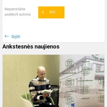
Nepamirškite
4
AČIŪ
padėkoti autoriui
Grįžti
Ankstesnės naujienos
S
a
b