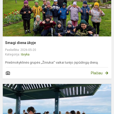
Smagi diena ūkyje
Paskelbta: 2026-05-20
Kategorija:
Išvyka
Priešmokyklinės grupės „Žiniukai“ vaikai turėjo įspūdingą dieną.
Plačiau
7
k
i
į
B