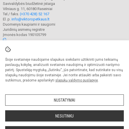
Savivaldybės biudžetinė įstaiga
Vilniaus g. 11, 60180 Raseiniai
Tel./ faks.
(+370 428) 52 167
El. p.
info@viktoropetkaus.lt
Duomenys kaupiami ir saugomi
Juridinių asmenų registre
Įmonės kodas 190105799
© 2022. Raseinių Viktoro Petkaus progimnazija. Visos teisės saugomos.
Šioje svetainėje naudojame slapukus siekdami užtikrinti jums teikiamų
Kopijuoti turinį be raštiško mokyklos administracijos sutikimo griežtai
draudžiama.
paslaugų kokybę, analizuoti svetainės naudojimą ir optimizuoti naršymo
patirtį. Spustelėję mygtuką „Sutinku“, jūs patvirtinate, kad sutinkate su visų
Prieinamumo paraiška
Slapukų valdymas
slapukų naudojimu šioje svetainėje. Jei norite atšaukti arba pakeisti savo
sutikimus, prašome apsilankyti
slapukų valdymo puslapyje
.
Sumanus būdas atnaujinti
mokyklos interneto
svetainę
NUSTATYMAI
NESUTINKU