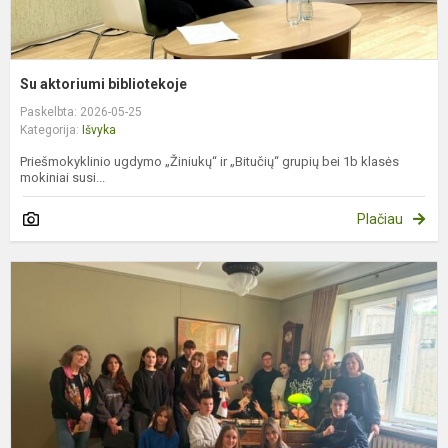
Su aktoriumi bibliotekoje
Paskelbta: 2026-05-25
Kategorija:
Išvyka
Priešmokyklinio ugdymo „Žiniukų“ ir „Bitučių“ grupių bei 1b klasės
mokiniai susi...
Plačiau
A
i
į
S
n
m