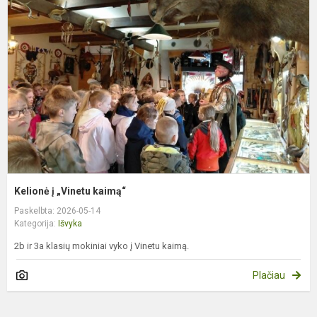
į
„
k
Kelionė į „Vinetu kaimą“
Paskelbta: 2026-05-14
Kategorija:
Išvyka
2b ir 3a klasių mokiniai vyko į Vinetu kaimą.
Plačiau