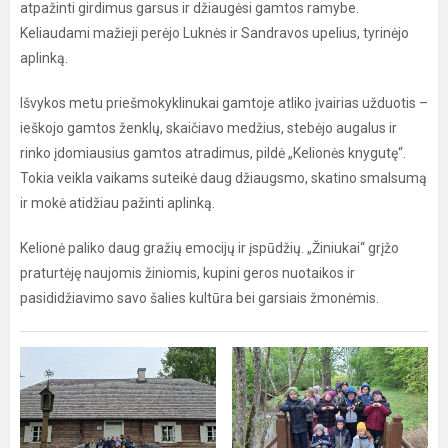
atpažinti girdimus garsus ir džiaugėsi gamtos ramybe.
Keliaudami mažieji perėjo Luknės ir Sandravos upelius, tyrinėjo
aplinką.
Išvykos metu priešmokyklinukai gamtoje atliko įvairias užduotis –
ieškojo gamtos ženklų, skaičiavo medžius, stebėjo augalus ir
rinko įdomiausius gamtos atradimus, pildė „Kelionės knygutę“.
Tokia veikla vaikams suteikė daug džiaugsmo, skatino smalsumą
ir mokė atidžiau pažinti aplinką.
Kelionė paliko daug gražių emocijų ir įspūdžių. „Žiniukai“ grįžo
praturtėję naujomis žiniomis, kupini geros nuotaikos ir
pasididžiavimo savo šalies kultūra bei garsiais žmonėmis.