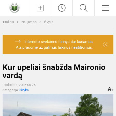
Paieška
Men
Titulinis
Naujienos
Išvyka
Interneto svetainės turinys dar kuriamas.
×
Atsiprašome už galimus laikinus neatitikimus.
Kur upeliai šnabžda Maironio
vardą
Paskelbta: 2026-05-25
Kategorija:
Išvyka