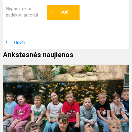
Nepamirškite
4
AČIŪ
padėkoti autoriui
Grįžti
Ankstesnės naujienos
E
į
z
s