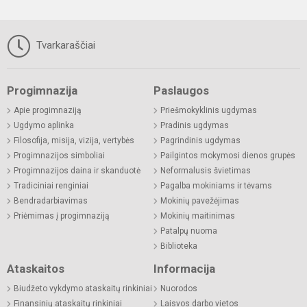
Tvarkaraščiai
Progimnazija
Paslaugos
Apie progimnaziją
Priešmokyklinis ugdymas
Ugdymo aplinka
Pradinis ugdymas
Filosofija, misija, vizija, vertybės
Pagrindinis ugdymas
Progimnazijos simboliai
Pailgintos mokymosi dienos grupės
Progimnazijos daina ir skanduotė
Neformalusis švietimas
Tradiciniai renginiai
Pagalba mokiniams ir tėvams
Bendradarbiavimas
Mokinių pavežėjimas
Priėmimas į progimnaziją
Mokinių maitinimas
Patalpų nuoma
Biblioteka
Ataskaitos
Informacija
Biudžeto vykdymo ataskaitų rinkiniai
Nuorodos
Finansinių ataskaitų rinkiniai
Laisvos darbo vietos