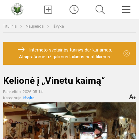
Paieška
Men
Titulinis
Naujienos
Išvyka
Interneto svetainės turinys dar kuriamas.
×
Atsiprašome už galimus laikinus neatitikimus.
Kelionė į „Vinetu kaimą“
Paskelbta: 2026-05-14
Kategorija:
Išvyka