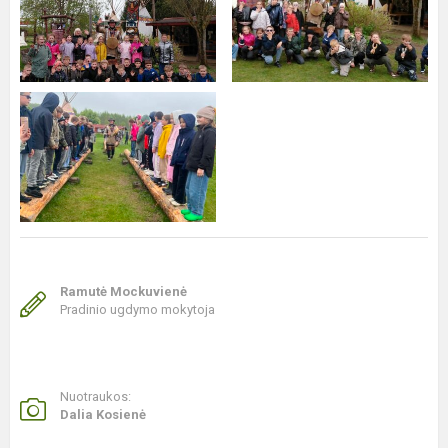
Ramutė Mockuvienė
Pradinio ugdymo mokytoja
Nuotraukos:
Dalia Kosienė