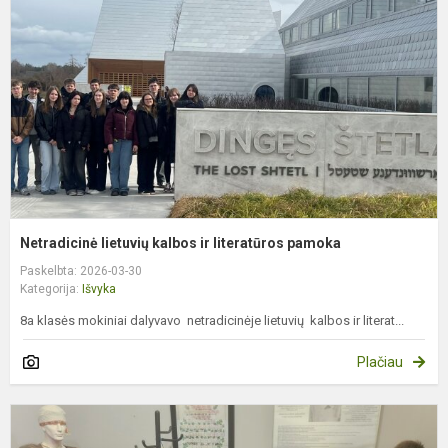
ir
l
p
Netradicinė lietuvių kalbos ir literatūros pamoka
Paskelbta: 2026-03-30
Kategorija:
Išvyka
8a klasės mokiniai dalyvavo netradicinėje lietuvių kalbos ir literat...
Plačiau
E
„