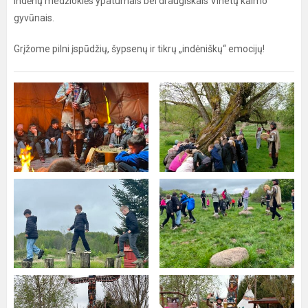
indėnų medžioklės ypatumais bei draugiškais Vinetų kaimo
gyvūnais.
Grįžome pilni įspūdžių, šypsenų ir tikrų „indėniškų“ emocijų!