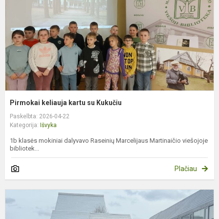
K
Pirmokai keliauja kartu su Kukučiu
Paskelbta: 2026-04-22
Kategorija:
Išvyka
1b klasės mokiniai dalyvavo Raseinių Marcelijaus Martinaičio viešojoje
bibliotek...
Plačiau
N
l
k