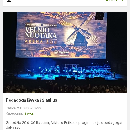
P
i
į
Š
Pedagogų išvyka į Šiaulius
Paskelbta: 2025-12-23
Kategorija:
Išvyka
Gruodžio 20 d. 36 Raseinių Viktoro Petkaus progimnazijos pedagogai
dalyvavo