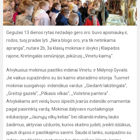
Gegužės 13 dienos rytas nežadėjo gero oro: buvo apsiniaukę ir,
rodos, tuoj pradės lyti. „Nėra blogo oro, yra tik netinkama
apranga“, nutarė 2b, 3a klasių mokiniai ir išvyko į Klaipėdos
rajone, Kretingalės seniūnijoje, įsikūrusį ,,Vinetu kaimą“.
Atvykusius mokinius pasitiko indėnai Vinetu ir Mėlynoji Gyvatė.
Jie vaikus supažindino su šio kaimo atsiradimo istorija. Tuomet
mokiniai susigalvojo indėniškus vardus: ,,Giedanti lakštingala“,
,,Greitoji gazelė“, ,,Pilkasis vilkas“, ,,Violetinė pantera“...
Atvykėliams ant veidų buvo išpiešti įvairūs indėniški ornamentai
pagal pasirinktą vardą. Mokiniai dalyvavo nuotaikingoje
edukacijoje „Jaunųjų vilkų kelias“ bei išbandė indėnų lauko
žaidimus, aktyvias užduotis, kurios skatino judėti, įveikti iššūkius,
įgauti drąsos ir pasitikėjimo savimi. Šaudė iš lanko, susipažino su