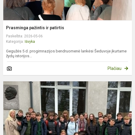
Prasminga pažintis ir patirtis
Paskelbta: 2026-05-06
Kategorija:
Išvyka
Gegužės 5 d. progimnazijos bendruomenė lankėsi Šeduvoje įkurtame
žydų istorijos...
Plačiau
P
ku
pa
e
R
k
is