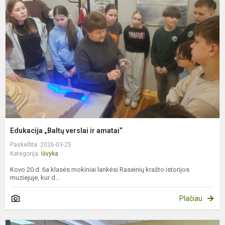
v
ir
a
Edukacija „Baltų verslai ir amatai“
Paskelbta: 2026-03-25
Kategorija:
Išvyka
Kovo 20 d. 6a klasės mokiniai lankėsi Raseinių krašto istorijos
muziejuje, kur d...
Plačiau
K