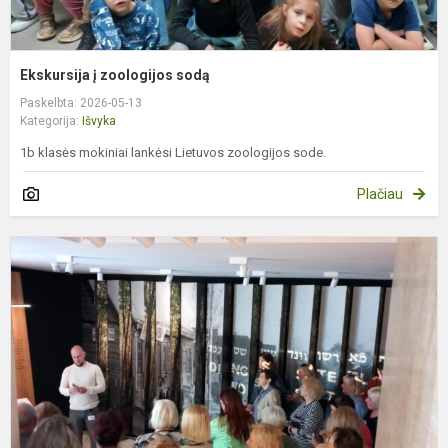
Ekskursija į zoologijos sodą
Paskelbta: 2026-05-13
Kategorija:
Išvyka
1b klasės mokiniai lankėsi Lietuvos zoologijos sode.
Plačiau
P
p
ir
p