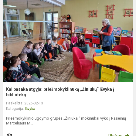
p
a
p
„
i
į
bi
Kai pasaka atgyja: priešmokyklinukų „Žiniukų“ išvyka į
biblioteką
Paskelbta: 2026-02-13
Kategorija:
Išvyka
Priešmokyklinio ugdymo grupės „Žiniukai“ mokinukai vyko į Raseinių
Marcelijaus M...
Plačiau