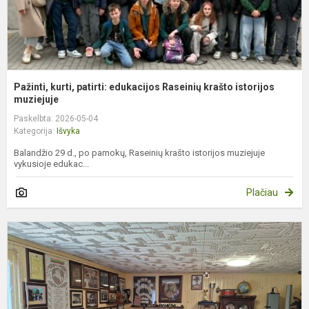
Pažinti, kurti, patirti: edukacijos Raseinių krašto istorijos
muziejuje
Paskelbta: 2026-05-04
Kategorija:
Išvyka
Balandžio 29 d., po pamokų, Raseinių krašto istorijos muziejuje
vykusioje edukac...
Plačiau
„
k
į
p