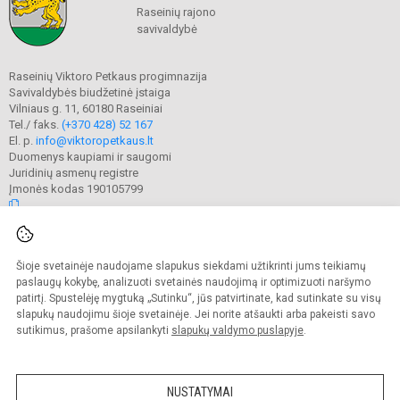
Raseinių rajono
savivaldybė
Raseinių Viktoro Petkaus progimnazija
Savivaldybės biudžetinė įstaiga
Vilniaus g. 11, 60180 Raseiniai
Tel./ faks.
(+370 428) 52 167
El. p.
info@viktoropetkaus.lt
Duomenys kaupiami ir saugomi
Juridinių asmenų registre
Įmonės kodas 190105799
© 2022. Raseinių Viktoro Petkaus progimnazija. Visos teisės saugomos.
Šioje svetainėje naudojame slapukus siekdami užtikrinti jums teikiamų
Kopijuoti turinį be raštiško mokyklos administracijos sutikimo griežtai
draudžiama.
paslaugų kokybę, analizuoti svetainės naudojimą ir optimizuoti naršymo
patirtį. Spustelėję mygtuką „Sutinku“, jūs patvirtinate, kad sutinkate su visų
Prieinamumo paraiška
Slapukų valdymas
slapukų naudojimu šioje svetainėje. Jei norite atšaukti arba pakeisti savo
sutikimus, prašome apsilankyti
slapukų valdymo puslapyje
.
Sumanus būdas atnaujinti
mokyklos interneto
svetainę
NUSTATYMAI