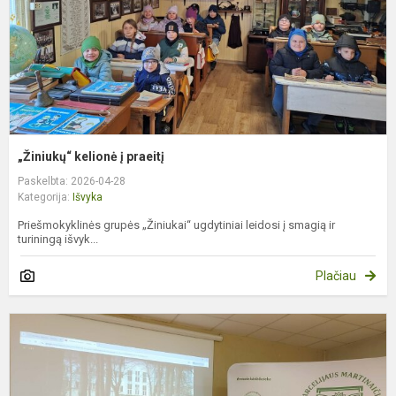
„Žiniukų“ kelionė į praeitį
Paskelbta: 2026-04-28
Kategorija:
Išvyka
Priešmokyklinės grupės „Žiniukai“ ugdytiniai leidosi į smagią ir
turiningą išvyk...
Plačiau
P
k
k
s