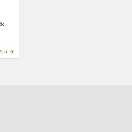
čio
čiau