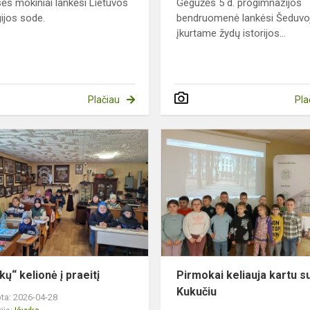
sės mokiniai lankėsi Lietuvos
Gegužės 5 d. progimnazijos
ijos sode.
bendruomenė lankėsi Šeduvo
įkurtame žydų istorijos...
Plačiau
Pla
„Žiniukų“
kelionė
į
praeitį
kų“ kelionė į praeitį
Pirmokai keliauja kartu s
Kukučiu
ta: 2026-04-28