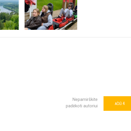
Nepamirškite
4
AČIŪ
padėkoti autoriui