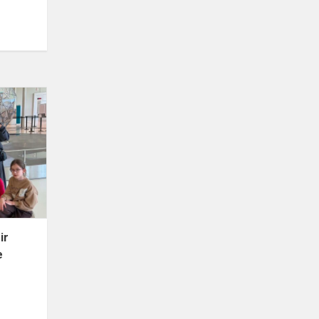
„Mokslo
salos“
lankymas
ir
aktyvios
pramogos
Kaune
ir
e