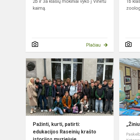
2b ir 3a klasių mokiniai vyko į Vinetu
1b kla
kaimą.
zoolog
Plačiau
Pažinti,
kurti,
patirti:
edukacijos
Raseinių
krašto
istorij...
Pažinti, kurti, patirti:
„Žiniu
edukacijos Raseinių krašto
Paskelb
istorijos muziejuje