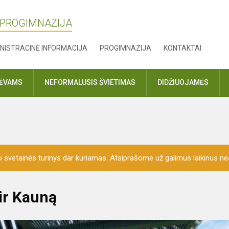
 PROGIMNAZIJA
NISTRACINĖ INFORMACIJA
PROGIMNAZIJA
KONTAKTAI
TĖVAMS
NEFORMALUSIS ŠVIETIMAS
DIDŽIUOJAMĖS
o svetainės turinys dar kuriamas. Atsiprašome už galimus laikinus nea
 ir Kauną