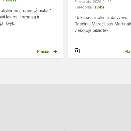
ija:
Išvyka
Paskelbta: 2026-04-22
Kategorija:
Išvyka
okyklinės grupės „Žiniukai“
iai leidosi į smagią ir
1b klasės mokiniai dalyvavo
gą išvyk...
Raseinių Marcelijaus Martinai
viešojoje bibliotek...
Plačiau
Pla