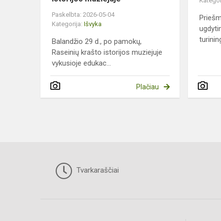
Kategor
Paskelbta: 2026-05-04
Priešm
Kategorija:
Išvyka
ugdytin
turinin
Balandžio 29 d., po pamokų,
Raseinių krašto istorijos muziejuje
vykusioje edukac...
Plačiau
Tvarkaraščiai