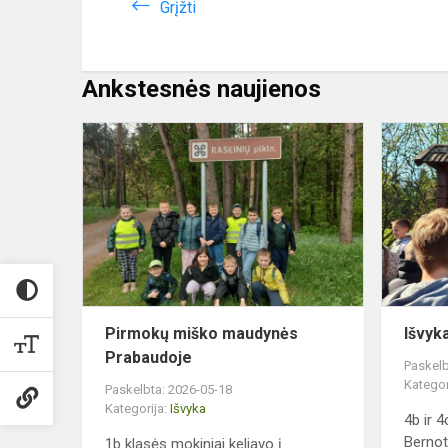
Grįžti
Ankstesnės naujienos
Pirmokų
miško
maudynės
Prabaudoje
Pirmokų miško maudynės
Išvyk
Prabaudoje
Paskelb
Kategor
Paskelbta: 2026-05-18
Kategorija:
Išvyka
4b ir 4
Bernot
1b klasės mokiniai keliavo į