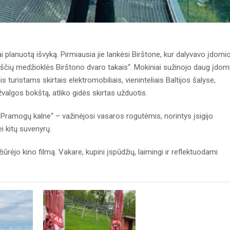
i planuotą išvyką. Pirmiausia jie lankėsi Birštone, kur dalyvavo įdomi
ščių medžioklės Birštono dvaro takais“. Mokiniai sužinojo daug įdom
ais turistams skirtais elektromobiliais, vieninteliais Baltijos šalyse,
valgos bokštą, atliko gidės skirtas užduotis.
ramogų kalne“ – važinėjosi vasaros rogutėmis, norintys įsigijo
i kitų suvenyrų.
iūrėjo kino filmą. Vakare, kupini įspūdžių, laimingi ir reflektuodami