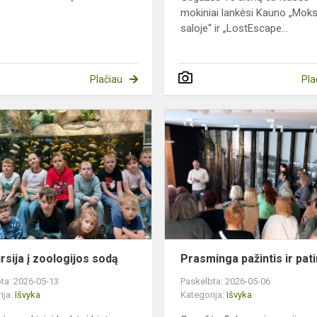
mokiniai lankėsi Kauno „Moks
saloje“ ir „LostEscape...
Plačiau
Pla
Ekskursija
į
zoologijos
sodą
rsija į zoologijos sodą
Prasminga pažintis ir pati
ta: 2026-05-13
Paskelbta: 2026-05-06
ija:
Išvyka
Kategorija:
Išvyka