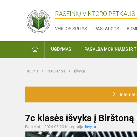
RASEINIŲ VIKTORO PETKAUS
VEIKLOS SRITYS
PASLAUGOS
ADMI
PRADŽIA
UGDYMAS
PAGALBA MOKINIAMS IR 
Titulinis
Naujienos
Išvyka
Internet
7c klasės išvyka į Birštoną
Paskelbta: 2026-05-20
Kategorija:
Išvyka