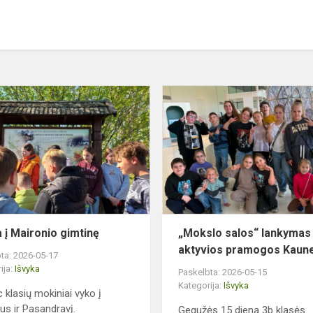
Išvyka
į
Maironio
gimtinę
a į Maironio gimtinę
„Mokslo salos“ lankymas 
aktyvios pramogos Kaun
ta: 2026-05-17
ija:
Išvyka
Paskelbta: 2026-05-15
Kategorija:
Išvyka
c klasių mokiniai vyko į
us ir Pasandravį.
Gegužės 15 dieną 3b klasės