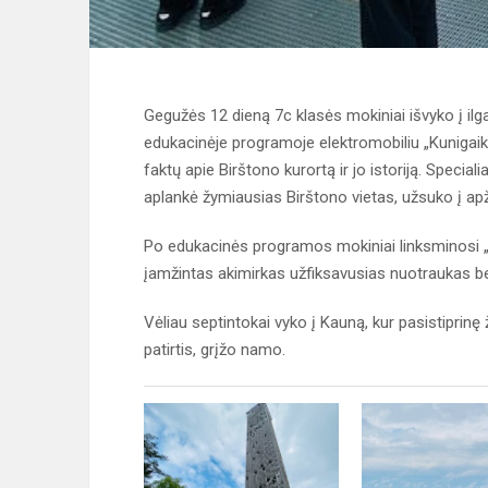
Gegužės 12 dieną 7c klasės mokiniai išvyko į ilga
edukacinėje programoje elektromobiliu „Kunigaik
faktų apie Birštono kurortą ir jo istoriją. Speciali
aplankė žymiausias Birštono vietas, užsuko į apž
Po edukacinės programos mokiniai linksminosi „P
įamžintas akimirkas užfiksavusias nuotraukas be
Vėliau septintokai vyko į Kauną, kur pasistiprinę ž
patirtis, grįžo namo.