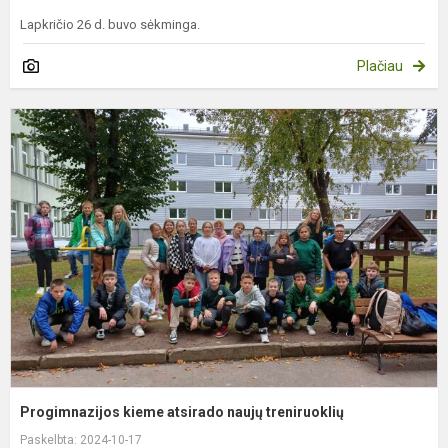
Lapkričio 26 d. buvo sėkminga.
Plačiau
P
k
a
n
t
Progimnazijos kieme atsirado naujų treniruoklių
Paskelbta: 2024-10-17