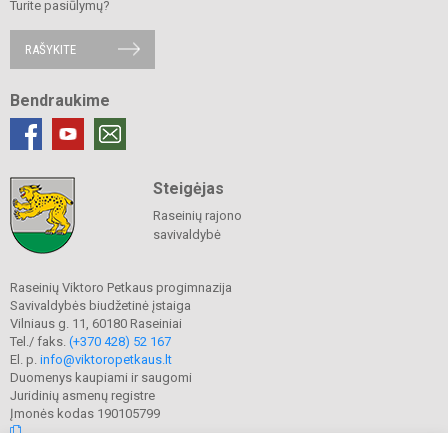
Turite pasiūlymų?
RAŠYKITE
Bendraukime
Steigėjas
Raseinių rajono
savivaldybė
Raseinių Viktoro Petkaus progimnazija
Savivaldybės biudžetinė įstaiga
Vilniaus g. 11, 60180 Raseiniai
Tel./ faks.
(+370 428) 52 167
El. p.
info@viktoropetkaus.lt
Duomenys kaupiami ir saugomi
Juridinių asmenų registre
Įmonės kodas 190105799