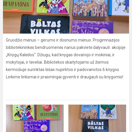
Gruodžio mėnuo – gerumo ir dosnumo mėnuo. Progimnazijos
bibliotekininkės bendruomenės narius pakvietė dalyvauti akcijoje
„Knygų Kalėdos“. Džiugu, kad knygas dovanojo ir mokiniai, ir
mokytojai, ir tėveliai. Bibliotekos skaitytojams už žiemos
kermošiuje surinktas lėšas nupirktos ir padovanotos 6 knygos.
Linkime linksmai ir prasmingai gyventi ir draugauti su knygomis!