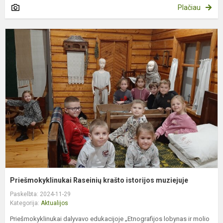
Plačiau
P
R
k
i
m
Priešmokyklinukai Raseinių krašto istorijos muziejuje
Paskelbta: 2024-11-29
Kategorija:
Aktualijos
Priešmokyklinukai dalyvavo edukacijoje „Etnografijos lobynas ir molio