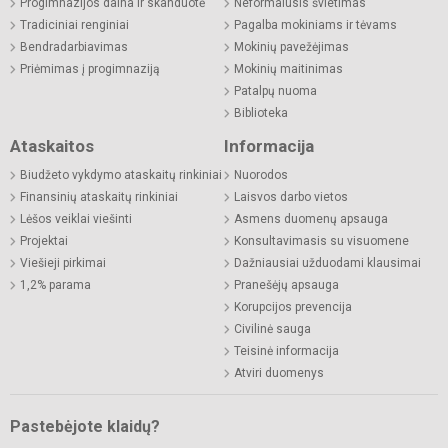
Progimnazijos daina ir skanduotė
Neformalusis švietimas
Tradiciniai renginiai
Pagalba mokiniams ir tėvams
Bendradarbiavimas
Mokinių pavežėjimas
Priėmimas į progimnaziją
Mokinių maitinimas
Patalpų nuoma
Biblioteka
Ataskaitos
Informacija
Biudžeto vykdymo ataskaitų rinkiniai
Nuorodos
Finansinių ataskaitų rinkiniai
Laisvos darbo vietos
Lėšos veiklai viešinti
Asmens duomenų apsauga
Projektai
Konsultavimasis su visuomene
Viešieji pirkimai
Dažniausiai užduodami klausimai
1,2% parama
Pranešėjų apsauga
Korupcijos prevencija
Civilinė sauga
Teisinė informacija
Atviri duomenys
Pastebėjote klaidų?