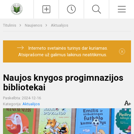
Paieška
Men
Titulinis
Naujienos
Aktualijos
Interneto svetainės turinys dar kuriamas.
×
Atsiprašome už galimus laikinus neatitikimus.
Naujos knygos progimnazijos
bibliotekai
Paskelbta: 2024-12-16
Kategorija:
Aktualijos