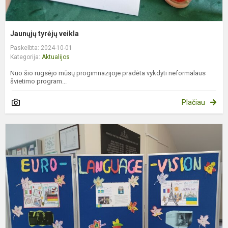
Jaunųjų tyrėjų veikla
Paskelbta: 2024-10-01
Kategorija:
Aktualijos
Nuo šio rugsėjo mūsų progimnazijoje pradėta vykdyti neformalaus
švietimo program...
Plačiau
E
k
d
m