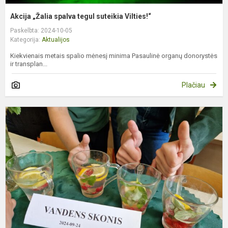
Akcija „Žalia spalva tegul suteikia Vilties!“
Paskelbta: 2024-10-05
Kategorija:
Aktualijos
Kiekvienais metais spalio mėnesį minima Pasaulinė organų donorystės
ir transplan...
Plačiau
J
t
v