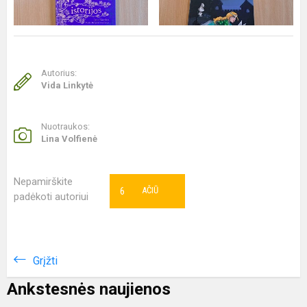
Autorius:
Vida Linkytė
Nuotraukos:
Lina Volfienė
Nepamirškite
6
AČIŪ
padėkoti autoriui
Grįžti
Ankstesnės naujienos