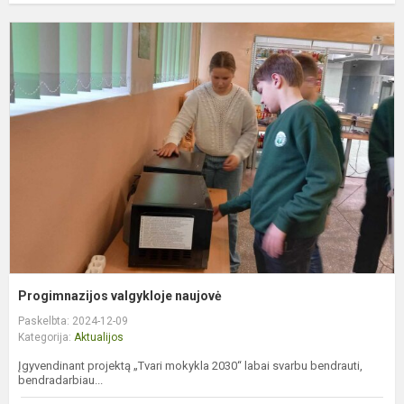
P
v
n
Progimnazijos valgykloje naujovė
Paskelbta: 2024-12-09
Kategorija:
Aktualijos
Įgyvendinant projektą „Tvari mokykla 2030“ labai svarbu bendrauti,
bendradarbiau...