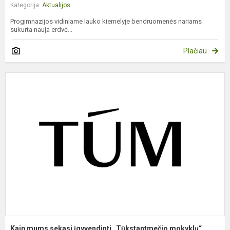
Kategorija:
Aktualijos
Progimnazijos vidiniame lauko kiemelyje bendruomenės nariams
sukurta nauja erdvė...
Plačiau
K
m
s
į
„
m
p
Kaip mums sekasi įgyvendinti „Tūkstantmečio mokyklų“