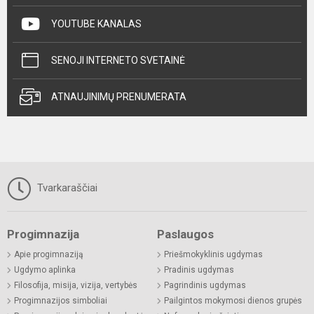
YOUTUBE KANALAS
SENOJI INTERNETO SVETAINĖ
ATNAUJINIMŲ PRENUMERATA
Tvarkaraščiai
Progimnazija
Paslaugos
Apie progimnaziją
Priešmokyklinis ugdymas
Ugdymo aplinka
Pradinis ugdymas
Filosofija, misija, vizija, vertybės
Pagrindinis ugdymas
Progimnazijos simboliai
Pailgintos mokymosi dienos grupės