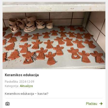
K
e
Keramikos edukacija
Paskelbta: 2024-12-09
Kategorija:
Aktualijos
Keramikos edukacija – kas tai?
Plačiau