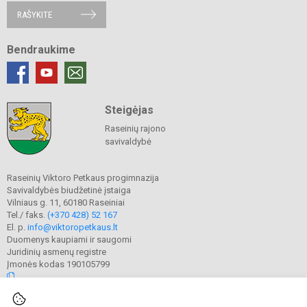
RAŠYKITE
Bendraukime
Steigėjas
Raseinių rajono
savivaldybė
Raseinių Viktoro Petkaus progimnazija
Savivaldybės biudžetinė įstaiga
Vilniaus g. 11, 60180 Raseiniai
Tel./ faks.
(+370 428) 52 167
El. p.
info@viktoropetkaus.lt
Duomenys kaupiami ir saugomi
Juridinių asmenų registre
Įmonės kodas 190105799