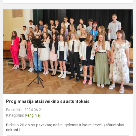
P
a
s
a
Progimnazija atsisveikino su aštuntokais
Paskelbta: 2024-06-21
Kategorija:
Renginiai
Birželio 20-osios pavakarę nešini gėlėmis ir lydimi tėvelių aštuntokai
rinkosi į...