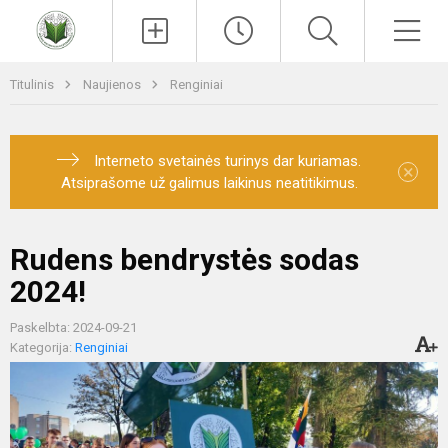
Paieška
Men
Titulinis
Naujienos
Renginiai
Interneto svetainės turinys dar kuriamas.
×
Atsiprašome už galimus laikinus neatitikimus.
Rudens bendrystės sodas
2024!
Paskelbta: 2024-09-21
Kategorija:
Renginiai