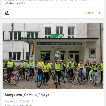
„Viktorina 2024. L...
Plačiau
S
„
b
Stovyklavo „Gamtukų“ būrys
Paskelbta: 2024-06-17
Kategorija:
Renginiai