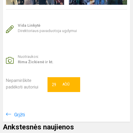
Vida Linkytė
Direktoriaus pavaduotoja ugdymui
Nuotraukos:
Rima Žickienė ir kt.
Nepamirškite
29
AČIŪ
padėkoti autoriui
Grįžti
Ankstesnės naujienos