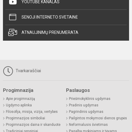
YOUTUBE KANALAS
SENOJI INTERNETO SVETAINĖ
ATNAUJINIMŲ PRENUMERATA
Tvarkaraščiai
Progimnazija
Paslaugos
Apie progimnaziją
Priešmokyklinis ugdymas
Ugdymo aplinka
Pradinis ugdymas
Filosofija, misija, vizija, vertybės
Pagrindinis ugdymas
Progimnazijos simboliai
Pailgintos mokymosi dienos grupės
Progimnazijos daina ir skanduotė
Neformalusis švietimas
Tradiciniai renginiai
Pagalba mokiniams ir tėvams