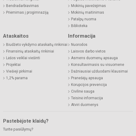
Bendradarbiavimas
Mokinių pavežėjimas
Priėmimas į progimnaziją
Mokinių maitinimas
Patalpų nuoma
Biblioteka
Ataskaitos
Informacija
Biudžeto vykdymo ataskaitų rinkiniai
Nuorodos
Finansinių ataskaitų rinkiniai
Laisvos darbo vietos
Lėšos veiklai viešinti
Asmens duomenų apsauga
Projektai
Konsultavimasis su visuomene
Viešieji pirkimai
Dažniausiai užduodami klausimai
1,2% parama
Pranešėjų apsauga
Korupcijos prevencija
Civilinė sauga
Teisinė informacija
Atviri duomenys
Pastebėjote klaidų?
Turite pasiūlymų?