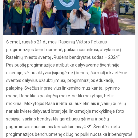
Šiemet, rugsėjo 21 d., mes, Raseinių Viktoro Petkaus
progimnazijos bendruomenė, puikiai nusiteikusi, atvykome į
Raseinių miesto šventę „Rudens bendrystės sodas – 2024“.
Pasipuošę progimnazijos atributika dalyvavome šventinėje
eisenoje, vėliau aktyviai įsijungėme į bendrą šurmulį ir kvietėme
šventės dalyvius užsukti į mūsų progimnazijos edukacijų
palapinę. Svečius ir praeivius linksmino muzikantai, pynimo
meno, Robotikos paslapčių mokė ne tik mokytojai, bet ir
mokiniai. Mokytojos Rasa ir Rita su auklėtiniais ir įvairių būrelių
nariais kvietė dalyvauti loterijoje, linksmojoje mokyklinėje foto
sesijoje, vaišino bendrystės gardžiuoju gėrimu ir pačių
pagamintais sausainiais bei saldainiais „OK!“. Šventės metu
progimnazijos bendruomenę džiugino puiki nuotaika ir bendrystė!