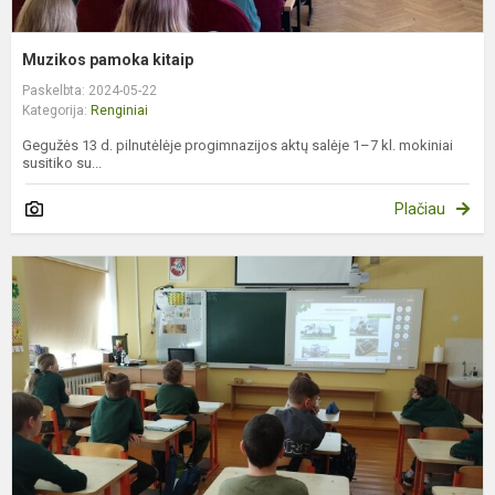
Muzikos pamoka kitaip
Paskelbta: 2024-05-22
Kategorija:
Renginiai
Gegužės 13 d. pilnutėlėje progimnazijos aktų salėje 1–7 kl. mokiniai
susitiko su...
Plačiau
R
t