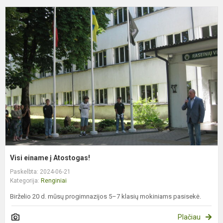
V
e
į
A
Visi einame į Atostogas!
Paskelbta: 2024-06-21
Kategorija:
Renginiai
Birželio 20 d. mūsų progimnazijos 5–7 klasių mokiniams pasisekė.
Plačiau