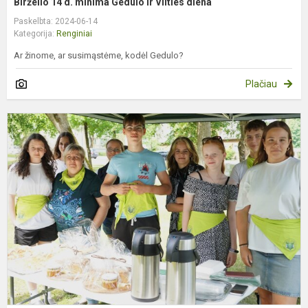
Birželio 14 d. minima Gedulo ir Vilties diena
Paskelbta: 2024-06-14
Kategorija:
Renginiai
Ar žinome, ar susimąstėme, kodėl Gedulo?
Plačiau
K
š
E
k
d