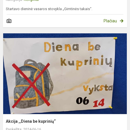
Startavo dieninė vasaros stovykla „Gimtinės takais“.
Plačiau
A
,
b
k
Akcija ,,Diena be kuprinių“
Paskelbta: 2024-06-16