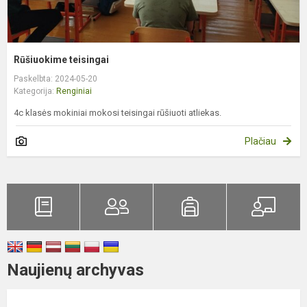
Rūšiuokime teisingai
Paskelbta: 2024-05-20
Kategorija:
Renginiai
4c klasės mokiniai mokosi teisingai rūšiuoti atliekas.
Plačiau
Naujienų archyvas