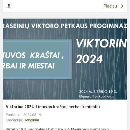
Plačiau
V
2
L
k
h
ir
m
Viktorina 2024. Lietuvos kraštai, herbai ir miestai
Paskelbta: 2024-06-19
Kategorija:
Renginiai
Birželio 19 d. geografijos kabinete 5–8 klasių mokiniams vyko