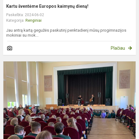
Kartu šventėme Europos kaimynų dieną!
Paskelbta: 2024-06-02
Kategorija:
Renginiai
Jau antrą kartą gegužės paskutinį penktadienį mūsų progimnazijos
mokiniai su mok...
Plačiau
M
p
k