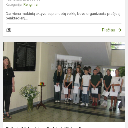
Kategorija:
Renginiai
Dar viena mokinių aktyvo suplanuotų veiklų buvo organizuota praėjusį
penktadienį...
Plačiau
B
1
d
m
G
ir
V
d