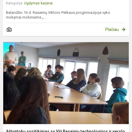
Kategorija:
Ugdymas karjerai
Balandžio 16 d. Raseinių Viktoro Petkaus progimnazijoje vyko
mokymai mokiniams „...
Plačiau
A
s
s
V
R
t
ir
ve
Aštuntokų susitikimas su VšĮ Raseinių technologijos ir verslo