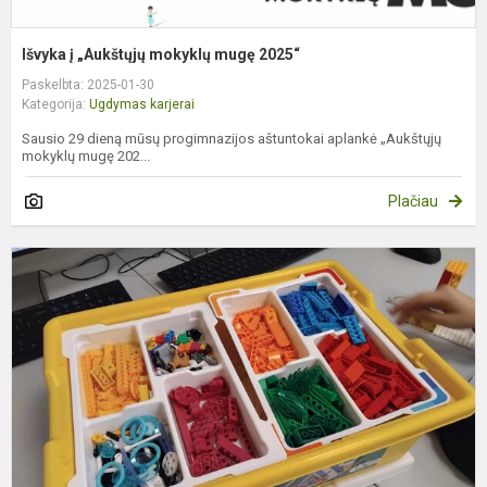
Išvyka į „Aukštųjų mokyklų mugę 2025“
Paskelbta: 2025-01-30
Kategorija:
Ugdymas karjerai
Sausio 29 dieną mūsų progimnazijos aštuntokai aplankė „Aukštųjų
mokyklų mugę 202...
Plačiau
V
m
l