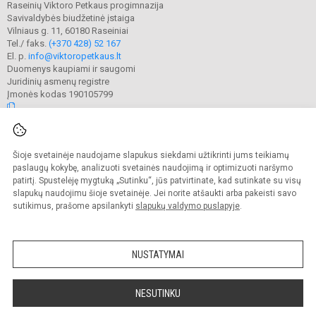
Raseinių Viktoro Petkaus progimnazija
Savivaldybės biudžetinė įstaiga
Vilniaus g. 11, 60180 Raseiniai
Tel./ faks.
(+370 428) 52 167
El. p.
info@viktoropetkaus.lt
Duomenys kaupiami ir saugomi
Juridinių asmenų registre
Įmonės kodas 190105799
© 2022. Raseinių Viktoro Petkaus progimnazija. Visos teisės saugomos.
Šioje svetainėje naudojame slapukus siekdami užtikrinti jums teikiamų
Kopijuoti turinį be raštiško mokyklos administracijos sutikimo griežtai
draudžiama.
paslaugų kokybę, analizuoti svetainės naudojimą ir optimizuoti naršymo
patirtį. Spustelėję mygtuką „Sutinku“, jūs patvirtinate, kad sutinkate su visų
Prieinamumo paraiška
Slapukų valdymas
slapukų naudojimu šioje svetainėje. Jei norite atšaukti arba pakeisti savo
sutikimus, prašome apsilankyti
slapukų valdymo puslapyje
.
Sumanus būdas atnaujinti
mokyklos interneto
svetainę
NUSTATYMAI
NESUTINKU