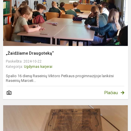
„Žaidžiame Draugoteką“
Paskelbta: 2024-10-22
Kategorija:
Ugdymas karjerai
Spalio 16 dieną Raseinių Viktoro Petkaus progimnazijoje lankėsi
Raseinių Marceli...
Plačiau
M
s
s
m