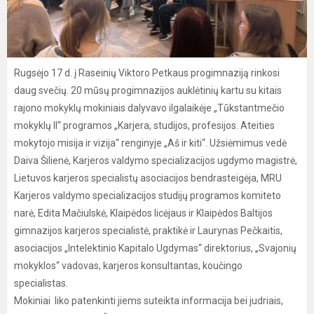
Rugsėjo 17 d. į Raseinių Viktoro Petkaus progimnaziją rinkosi
daug svečių. 20 mūsų progimnazijos auklėtinių kartu su kitais
rajono mokyklų mokiniais dalyvavo ilgalaikėje „Tūkstantmečio
mokyklų II“ programos „Karjera, studijos, profesijos. Ateities
mokytojo misija ir vizija“ renginyje „Aš ir kiti“. Užsiėmimus vedė
Daiva Šilienė, Karjeros valdymo specializacijos ugdymo magistrė,
Lietuvos karjeros specialistų asociacijos bendrasteigėja, MRU
Karjeros valdymo specializacijos studijų programos komiteto
narė, Edita Mačiulskė, Klaipėdos licėjaus ir Klaipėdos Baltijos
gimnazijos karjeros specialistė, praktikė ir Laurynas Pečkaitis,
asociacijos „Intelektinio Kapitalo Ugdymas“ direktorius, „Svajonių
mokyklos“ vadovas, karjeros konsultantas, koučingo
specialistas.
Mokiniai liko patenkinti jiems suteikta informacija bei judriais,