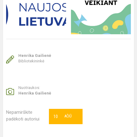
Henrika Gailienė
Bibliotekininkė
Nuotraukos:
Henrika Gailienė
Nepamirškite
10
AČIŪ
padėkoti autoriui