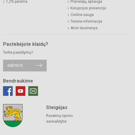
1,2% parama
Pranešėjų apsauga
Korupcijos prevencija
Civilinė sauga
Teisinė informacija
Atviri duomenys
Pastebėjote klaidų?
Turite pasiūlymų?
RAŠYKITE
Bendraukime
Steigėjas
Raseinių rajono
savivaldybė