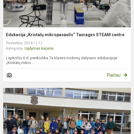
Edukacija „Kristalų mikropasaulis“ Tauragės STEAM centre
Paskelbta: 2024-11-12
Kategorija:
Ugdymas karjerai
Lapkričio 6 d. penkiolika 7a klasės mokinių dalyvavo edukacijoje
„Kristalų mikro...
Plačiau
N
p
ir
v
5
k
m