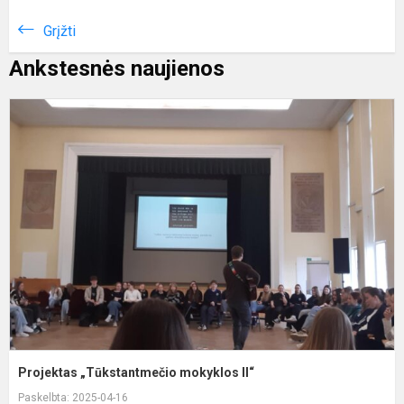
Grįžti
Ankstesnės naujienos
P
„
m
II
Projektas „Tūkstantmečio mokyklos II“
Paskelbta: 2025-04-16