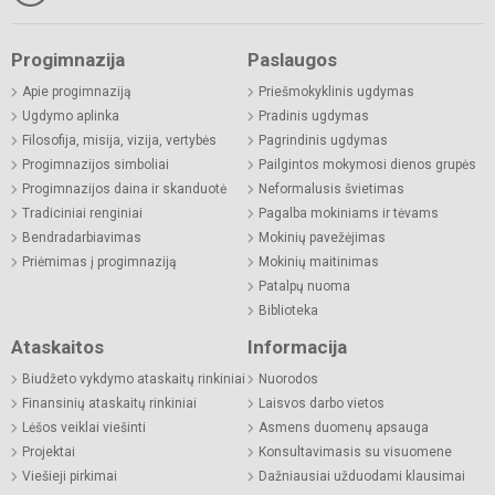
Progimnazija
Paslaugos
Apie progimnaziją
Priešmokyklinis ugdymas
Ugdymo aplinka
Pradinis ugdymas
Filosofija, misija, vizija, vertybės
Pagrindinis ugdymas
Progimnazijos simboliai
Pailgintos mokymosi dienos grupės
Progimnazijos daina ir skanduotė
Neformalusis švietimas
Tradiciniai renginiai
Pagalba mokiniams ir tėvams
Bendradarbiavimas
Mokinių pavežėjimas
Priėmimas į progimnaziją
Mokinių maitinimas
Patalpų nuoma
Biblioteka
Ataskaitos
Informacija
Biudžeto vykdymo ataskaitų rinkiniai
Nuorodos
Finansinių ataskaitų rinkiniai
Laisvos darbo vietos
Lėšos veiklai viešinti
Asmens duomenų apsauga
Projektai
Konsultavimasis su visuomene
Viešieji pirkimai
Dažniausiai užduodami klausimai