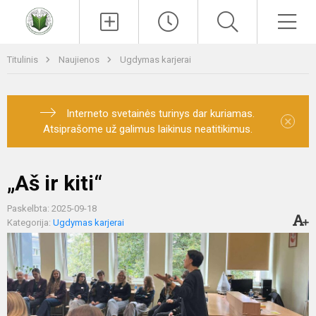
Paieška
Men
Titulinis
Naujienos
Ugdymas karjerai
Interneto svetainės turinys dar kuriamas.
×
Atsiprašome už galimus laikinus neatitikimus.
„Aš ir kiti“
Paskelbta: 2025-09-18
Kategorija:
Ugdymas karjerai