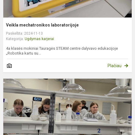
Veikla mechatronikos laboratorijoje
Paskelbta: 2024-11-13
Kategorija:
Ugdymas karjerai
4a klasės mokiniai Tauragės STEAM centre dalyvavo edukacijoje
„Robotika kartu su...
Plačiau
E
„
m
T
S
c