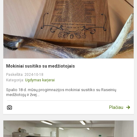
Mokiniai susitiko su medžiotojais
Paskelbta: 2024-10-18
Kategorija:
Ugdymas karjerai
Spalio 18 d. mūsų progimnazijos mokiniai susitiko su Raseinių
medžiotojų ir žvej...
Plačiau
K
g