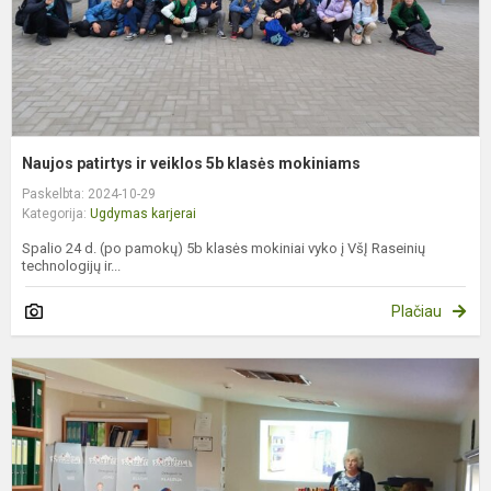
Naujos patirtys ir veiklos 5b klasės mokiniams
Paskelbta: 2024-10-29
Kategorija:
Ugdymas karjerai
Spalio 24 d. (po pamokų) 5b klasės mokiniai vyko į VšĮ Raseinių
technologijų ir...
Plačiau
„
D