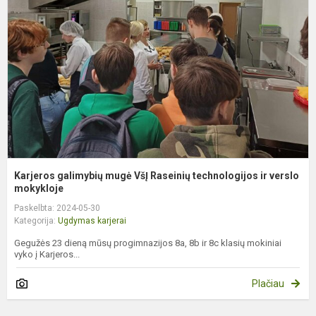
m
V
R
t
ir
ve
Karjeros galimybių mugė VšĮ Raseinių technologijos ir verslo
mokykloje
Paskelbta: 2024-05-30
Kategorija:
Ugdymas karjerai
Gegužės 23 dieną mūsų progimnazijos 8a, 8b ir 8c klasių mokiniai
vyko į Karjeros...
Plačiau