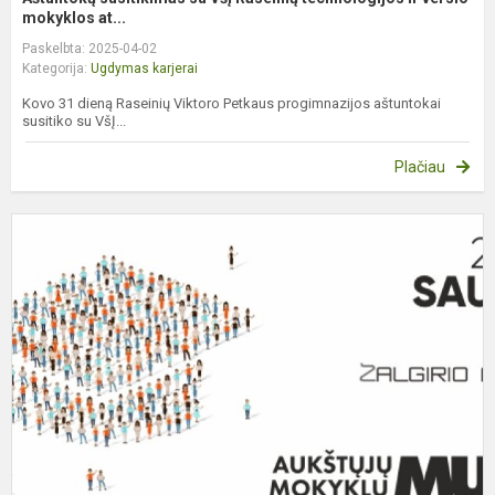
mokyklos at...
Paskelbta: 2025-04-02
Kategorija:
Ugdymas karjerai
Kovo 31 dieną Raseinių Viktoro Petkaus progimnazijos aštuntokai
susitiko su VšĮ...
Plačiau
I
į
„
m
m
2