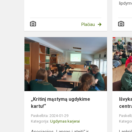
lipdymo
Plačiau
„Kritinį
mąstymą
ugdykime
kartu!“
„Kritinį mąstymą ugdykime
Išvyk
kartu!“
centr
Paskelbta: 2024-01-29
Paskelb
Kategorija:
Ugdymas karjerai
Kategor
Asociacijos „Langas į ateitį“ ir
Lapkrič