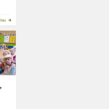
čiau
Pyragų
diena
priešmokyklinėse
grupėse
e