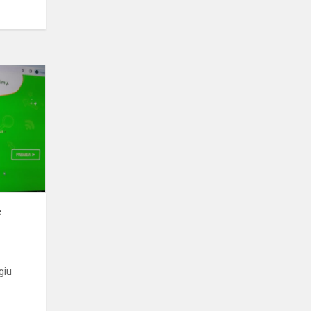
Saugus
elgesys
internete
e
giu