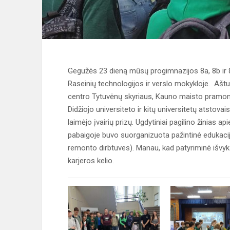
Gegužės 23 dieną mūsų progimnazijos 8a, 8b ir 8
Raseinių technologijos ir verslo mokykloje. Ašt
centro Tytuvėnų skyriaus, Kauno maisto pramon
Didžiojo universiteto ir kitų universitetų atstov
laimėjo įvairių prizų. Ugdytiniai pagilino žinias 
pabaigoje buvo suorganizuota pažintinė edukacija
remonto dirbtuves). Manau, kad patyriminė išvyka
karjeros kelio.