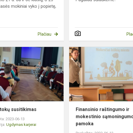
klasės mokiniai vyko į popietę,
Plačiau
Pla
Aštuntokų
susitikimas
tokų susitikimas
Finansinio raštingumo ir
mokestinio sąmoningum
ta: 2023-06-13
pamoka
ija:
Ugdymas karjerai