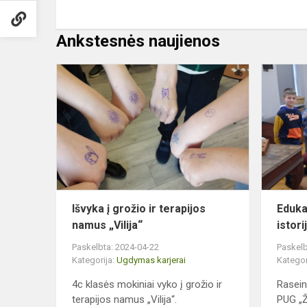
Ankstesnės naujienos
Išvyka
į
grožio
ir
terapijos
namus
„Vilija“
Išvyka į grožio ir terapijos
Eduka
namus „Vilija“
istor
Paskelbta: 2024-04-22
Paskelb
Kategorija:
Ugdymas karjerai
Kategor
4c klasės mokiniai vyko į grožio ir
Rasein
terapijos namus „Vilija“.
PUG „Ž