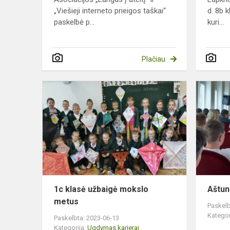
„Viešieji interneto prieigos taškai“
d. 8b 
paskelbė p...
kuri...
Plačiau
1c
klasė
užbaigė
mokslo
metus
1c klasė užbaigė mokslo
Aštun
metus
Paskelb
Kategor
Paskelbta: 2023-06-13
Kategorija:
Ugdymas karjerai