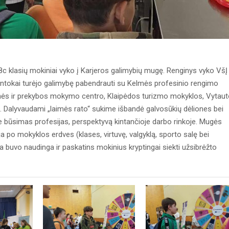
c klasių mokiniai vyko į Karjeros galimybių mugę. Renginys vyko VšĮ
untokai turėjo galimybę pabendrauti su Kelmės profesinio rengimo
ės ir prekybos mokymo centro, Klaipėdos turizmo mokyklos, Vytaut
ais. Dalyvaudami „laimės rato“ sukime išbandė galvosūkių dėliones bei
apie būsimas profesijas, perspektyvą kintančioje darbo rinkoje. Mugės
 po mokyklos erdves (klases, virtuvę, valgyklą, sporto salę bei
 buvo naudinga ir paskatins mokinius kryptingai siekti užsibrėžto