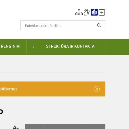
DAUGIAU
RENGINIAI
STRUKTŪRA IR KONTAKTAI
×
titikimus.
o