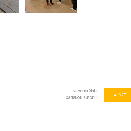
Nepamirškite
27
AČIŪ
padėkoti autoriui