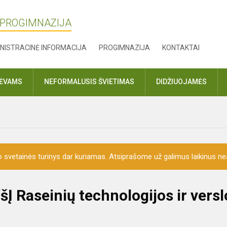
 PROGIMNAZIJA
NISTRACINĖ INFORMACIJA
PROGIMNAZIJA
KONTAKTAI
TĖVAMS
NEFORMALUSIS ŠVIETIMAS
DIDŽIUOJAMĖS
o svetainės turinys dar kuriamas. Atsiprašome už galimus laikinus nea
Į Raseinių technologijos ir versl