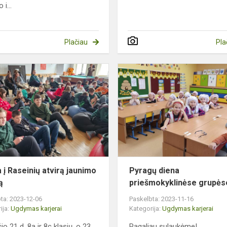
 i...
Plačiau
Pla
Išvyka
į
Raseinių
atvirą
jaunimo
centrą
a į Raseinių atvirą jaunimo
Pyragų diena
ą
priešmokyklinėse grupės
ta: 2023-12-06
Paskelbta: 2023-11-16
ija:
Ugdymas karjerai
Kategorija:
Ugdymas karjerai
io 21 d. 8a ir 8c klasių, o 23
Pagaliau sulaukėme!