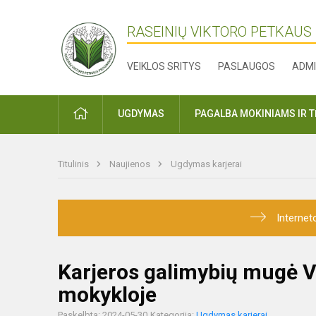
RASEINIŲ VIKTORO PETKAUS
VEIKLOS SRITYS
PASLAUGOS
ADMI
PRADŽIA
UGDYMAS
PAGALBA MOKINIAMS IR 
Titulinis
Naujienos
Ugdymas karjerai
Internet
Karjeros galimybių mugė Vš
mokykloje
Paskelbta: 2024-05-30
Kategorija:
Ugdymas karjerai