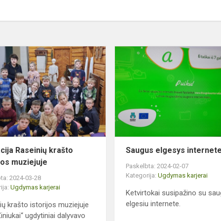
Edukacija
Raseinių
krašto
istorijos
muziejuje
cija Raseinių krašto
Saugus elgesys internet
ijos muziejuje
Paskelbta: 2024-02-07
Kategorija:
Ugdymas karjerai
ta: 2024-03-28
ija:
Ugdymas karjerai
Ketvirtokai susipažino su sau
elgesiu internete.
ių krašto istorijos muziejuje
iniukai“ ugdytiniai dalyvavo