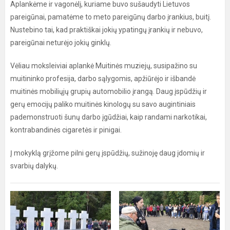
Aplankėme ir vagonėlį, kuriame buvo sušaudyti Lietuvos
pareigūnai, pamatėme to meto pareigūnų darbo įrankius, buitį.
Nustebino tai, kad praktiškai jokių ypatingų įrankių ir nebuvo,
pareigūnai neturėjo jokių ginklų.
Vėliau moksleiviai aplankė Muitinės muziejų, susipažino su
muitininko profesija, darbo sąlygomis, apžiūrėjo ir išbandė
muitinės mobiliųjų grupių automobilio įrangą. Daug įspūdžių ir
gerų emocijų paliko muitinės kinologų su savo augintiniais
pademonstruoti šunų darbo įgūdžiai, kaip randami narkotikai,
kontrabandinės cigaretės ir pinigai.
Į mokyklą grįžome pilni gerų įspūdžių, sužinoję daug įdomių ir
svarbių dalykų.