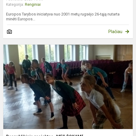
Kategorija:
Renginiai
Europos Tarybos iniciatyva nuo 2001 metų rugsėjo 26-tąją nutarta
minėti Europos...
Plačiau
R
p
„
Š