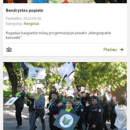
Bendrystės popietė
Paskelbta: 2023-09-30
Kategorija:
Renginiai
Rugsėjui baigiantis mūsų progimnazijoje įsisuko „Margaspalvė
karuselė“.
Plačiau
R
b
s
2