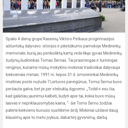
Spalio 4 dieną grupė Raseinių Viktoro Petkaus progimnazijos
aštuntokų dalyvavo istorijos ir pilietiškumo pamokoje Medininkų
memoriale, kurią jau penkioliktą kartą vedė likęs gyvas Medininkų
žudynių liudininkas Tomas Šernas. Tai prasmingas ir turiningas
renginys, kuriame mūsų mokyklos mokiniai tradiciškai dalyvauja
kiekvienais metais. 1991 m. liepos 31 d. omonininkai Medininkų
muitinės poste nužudė 7 Lietuvos pareigūnus, Tomui Šernui buvo
peršauta galva, bet jis per stebuklą išgyveno. „Todėl ir esu čia,
kad galėčiau jaunimui kalbėti, liudyti apie tai, kokia buvo mūsų
laisvės ir nepriklausomybės kaina, “- šie Tomo Šerno žodžiai
palietė kiekvieno buvusio susitikime širdį. Mokiniai uždavė daug
klausimų apie to meto įvykius, dabartinį gyvenimą, darbą.