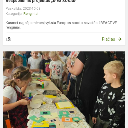
Respublikinis projektas „MES ŠOKAM“
Paskelbta: 2023-10-03
Kategorija:
Renginiai
Kasmet rugsėjo mėnesį vyksta Europos sporto savaitės #BEACTIVE
renginiai.
Plačiau
B
p