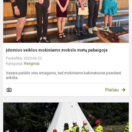
Įdomios veiklos mokiniams mokslo metų pabaigoje
Paskelbta: 2023-06-22
Kategorija:
Renginiai
Vasara pašėlo visu smagumu, tad mokiniams kabinetuose pasidarė
ankšta.
Plačiau
P
s
„