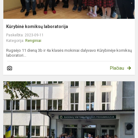
Kūrybinė komiksų laboratorija
Paskelbta: 2023-09-11
Kategorija:
Renginiai
Rugsėjo 11 dieną 3b ir 4a klasės mokiniai dalyvavo Kūrybinėje komiksų
laboratori...
Plačiau
Ir
v
į
k
p
r