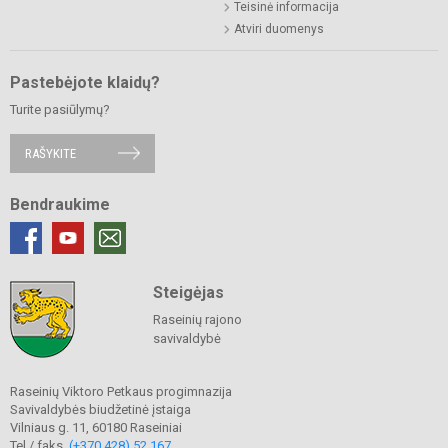
Teisinė informacija
Atviri duomenys
Pastebėjote klaidų?
Turite pasiūlymų?
RAŠYKITE
Bendraukime
Steigėjas
Raseinių rajono
savivaldybė
Raseinių Viktoro Petkaus progimnazija
Savivaldybės biudžetinė įstaiga
Vilniaus g. 11, 60180 Raseiniai
Tel./ faks.
(+370 428) 52 167