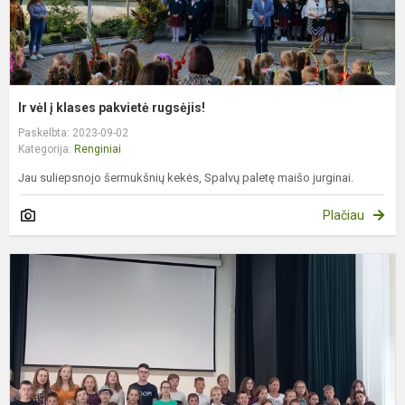
Ir vėl į klases pakvietė rugsėjis!
Paskelbta: 2023-09-02
Kategorija:
Renginiai
Jau suliepsnojo šermukšnių kekės, Spalvų paletę maišo jurginai.
Plačiau
P
k
d