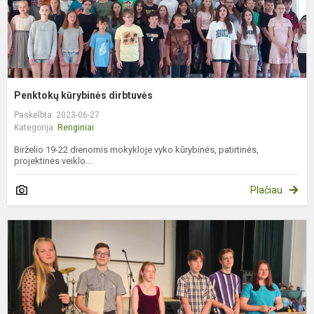
Penktokų kūrybinės dirbtuvės
Paskelbta: 2023-06-27
Kategorija:
Renginiai
Birželio 19-22 dienomis mokykloje vyko kūrybinės, patirtinės,
projektinės veiklo...
Plačiau
Į
v
m
m
m
p