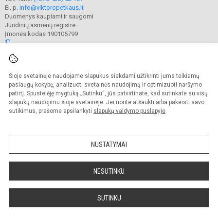
El. p.
info@viktoropetkaus.lt
Duomenys kaupiami ir saugomi
Juridinių asmenų registre
Įmonės kodas 190105799
© 2022. Raseinių Viktoro Petkaus progimnazija. Visos teisės saugomos.
Šioje svetainėje naudojame slapukus siekdami užtikrinti jums teikiamų
Kopijuoti turinį be raštiško mokyklos administracijos sutikimo griežtai
draudžiama.
paslaugų kokybę, analizuoti svetainės naudojimą ir optimizuoti naršymo
patirtį. Spustelėję mygtuką „Sutinku“, jūs patvirtinate, kad sutinkate su visų
Prieinamumo paraiška
Slapukų valdymas
slapukų naudojimu šioje svetainėje. Jei norite atšaukti arba pakeisti savo
sutikimus, prašome apsilankyti
slapukų valdymo puslapyje
.
Sumanus būdas atnaujinti
mokyklos interneto
svetainę
NUSTATYMAI
NESUTINKU
SUTINKU