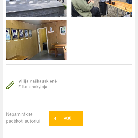
Vilija Paškauskienė
Etikos mokytoja
Nepamirškite
4
AČIŪ
padėkoti autoriui