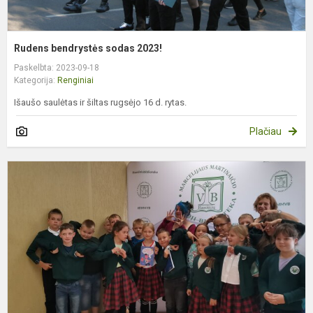
Rudens bendrystės sodas 2023!
Paskelbta: 2023-09-18
Kategorija:
Renginiai
Išaušo saulėtas ir šiltas rugsėjo 16 d. rytas.
Plačiau
K
k
l