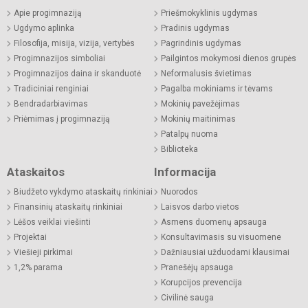
Apie progimnaziją
Priešmokyklinis ugdymas
Ugdymo aplinka
Pradinis ugdymas
Filosofija, misija, vizija, vertybės
Pagrindinis ugdymas
Progimnazijos simboliai
Pailgintos mokymosi dienos grupės
Progimnazijos daina ir skanduotė
Neformalusis švietimas
Tradiciniai renginiai
Pagalba mokiniams ir tėvams
Bendradarbiavimas
Mokinių pavežėjimas
Priėmimas į progimnaziją
Mokinių maitinimas
Patalpų nuoma
Biblioteka
Ataskaitos
Informacija
Biudžeto vykdymo ataskaitų rinkiniai
Nuorodos
Finansinių ataskaitų rinkiniai
Laisvos darbo vietos
Lėšos veiklai viešinti
Asmens duomenų apsauga
Projektai
Konsultavimasis su visuomene
Viešieji pirkimai
Dažniausiai užduodami klausimai
1,2% parama
Pranešėjų apsauga
Korupcijos prevencija
Civilinė sauga