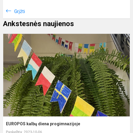
Grįžti
Ankstesnės naujienos
E
k
d
p
EUROPOS kalbų diena progimnazijoje
Paskelbta: 2023-10-06