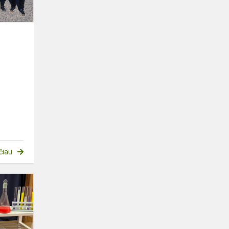
čiau
Konferencija
„STEAM
VIRUSAS“