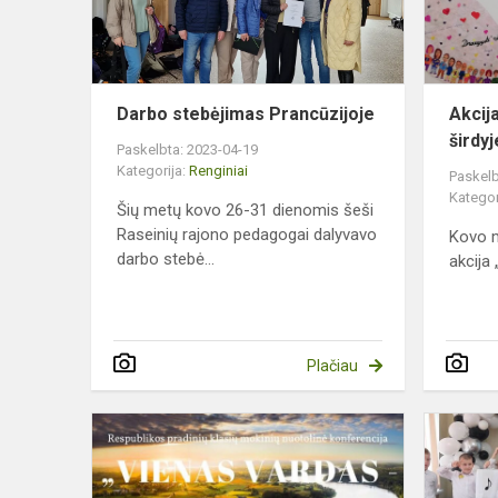
Darbo stebėjimas Prancūzijoje
Akcij
širdyj
Paskelbta: 2023-04-19
Kategorija:
Renginiai
Paskelb
Kategor
Šių metų kovo 26-31 dienomis šeši
Raseinių rajono pedagogai dalyvavo
Kovo m
darbo stebė...
akcija
Plačiau
Konferencij
„Vienas
vardas