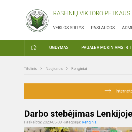
RASEINIŲ VIKTORO PETKAUS
VEIKLOS SRITYS
PASLAUGOS
ADMI
PRADŽIA
UGDYMAS
PAGALBA MOKINIAMS IR 
Titulinis
Naujienos
Renginiai
Internet
Darbo stebėjimas Lenkijoj
Paskelbta: 2023-05-08
Kategorija:
Renginiai