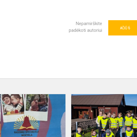
Nepamirškite
6
AČIŪ
padėkoti autoriui
Svečiuose
Tolerancijos
ambasadoriai