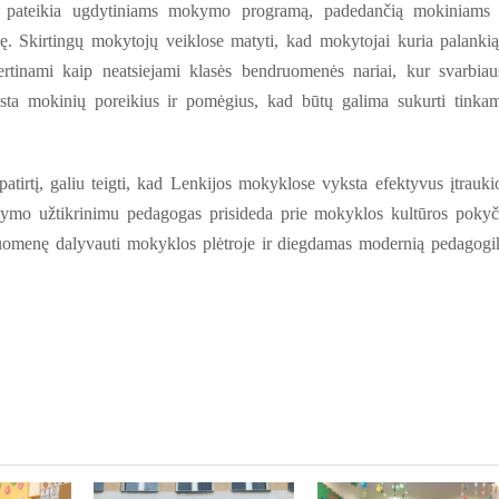
 pateikia ugdytiniams mokymo programą, padedančią mokiniams
klasę. Skirtingų mokytojų veiklose matyti, kad mokytojai kuria palankią
rtinami kaip neatsiejami klasės bendruomenės nariai, kur svarbiau
sta mokinių poreikius ir pomėgius, kad būtų galima sukurti tinka
tirtį, galiu teigti, kad Lenkijos mokyklose vyksta efektyvus įtrauki
ymo užtikrinimu pedagogas prisideda prie mokyklos kultūros pokyč
uomenę dalyvauti mokyklos plėtroje ir diegdamas modernią pedagogi