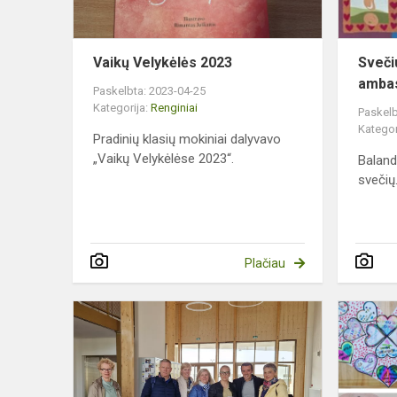
Vaikų Velykėlės 2023
Sveči
ambas
Paskelbta: 2023-04-25
Kategorija:
Renginiai
Paskelb
Kategor
Pradinių klasių mokiniai dalyvavo
„Vaikų Velykėlėse 2023“.
Baland
svečių
Plačiau
Darbo
stebėjimas
Prancūzijoj