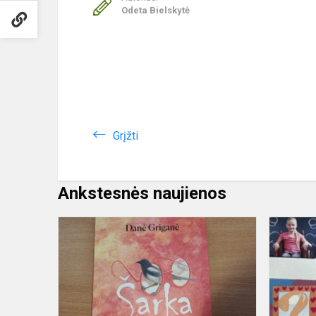
Odeta Bielskytė
Grįžti
Ankstesnės naujienos
Vaikų
Velykėlės
2023