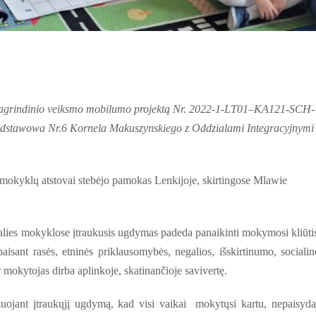
pagrindinio veiksmo mobilumo projektą Nr. 2022-1-LT01–KA121-SCH-
odstawowa Nr.6 Kornela Makuszynskiego z Oddzialami Integracyjnymi
 mokyklų atstovai stebėjo pamokas Lenkijoje, skirtingose Mlawie
alies mokyklose įtraukusis ugdymas padeda panaikinti mokymosi kliūtis
aisant rasės, etninės priklausomybės, negalios, išskirtinumo, socialin
mokytojas dirba aplinkoje, skatinančioje savivertę.
zuojant įtraukųjį ugdymą, kad visi vaikai mokytųsi kartu, nepaisyd