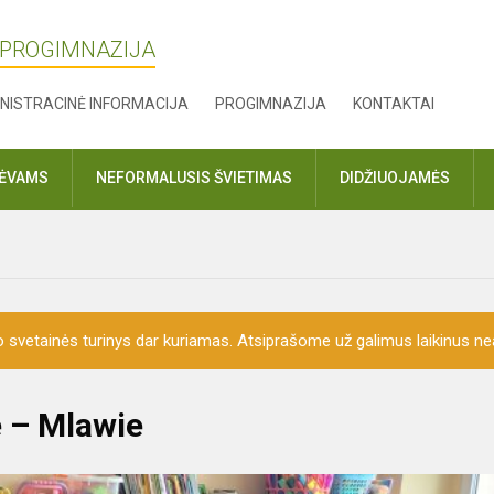
 PROGIMNAZIJA
NISTRACINĖ INFORMACIJA
PROGIMNAZIJA
KONTAKTAI
TĖVAMS
NEFORMALUSIS ŠVIETIMAS
DIDŽIUOJAMĖS
o svetainės turinys dar kuriamas. Atsiprašome už galimus laikinus nea
e – Mlawie