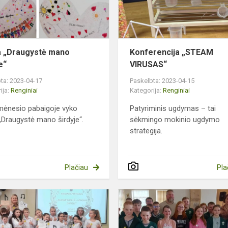
a „Draugystė mano
Konferencija „STEAM
e“
VIRUSAS“
ta: 2023-04-17
Paskelbta: 2023-04-15
ija:
Renginiai
Kategorija:
Renginiai
ėnesio pabaigoje vyko
Patyriminis ugdymas – tai
 „Draugystė mano širdyje“.
sėkmingo mokinio ugdymo
strategija.
Plačiau
Pla
a
Buvo
smagu
ir