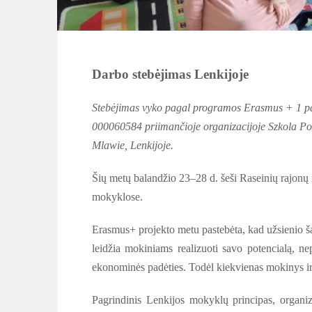
Darbo stebėjimas Lenkijoje
Stebėjimas vyko pagal programos Erasmus + 1 
000060584 priimančioje organizacijoje Szkola P
Mlawie, Lenkijoje.
Šių metų balandžio 23–28 d. šeši Raseinių rajonų
mokyklose.
Erasmus+ projekto metu pastebėta, kad užsienio š
leidžia mokiniams realizuoti savo potencialą, nep
ekonominės padėties. Todėl kiekvienas mokinys ir 
Pagrindinis Lenkijos mokyklų principas, organi