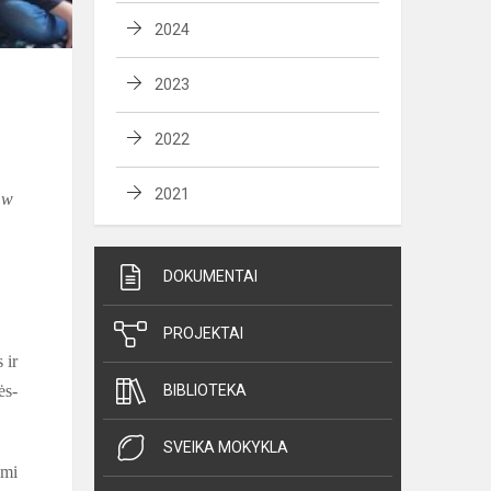
2024
2023
2022
2021
 w
DOKUMENTAI
PROJEKTAI
 ir
ės-
BIBLIOTEKA
SVEIKA MOKYKLA
ami