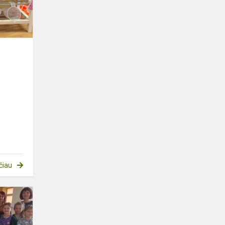
čiau
Edukacinis
užsiėmimas
„Kas