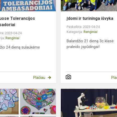
uose Tolerancijos
Įdomi ir turininga išvyka
adoriai
Paskelbta: 2023-04-24
Kategorija:
Renginiai
ta: 2023-04-24
ija:
Renginiai
Balandžio 21 dieną 3c klasė
praleido įspūdingai!
žio 24 dieną sulaukėme
.
Plačiau
Pla
Akcija
„Draugystė
e
mano
širdyje“