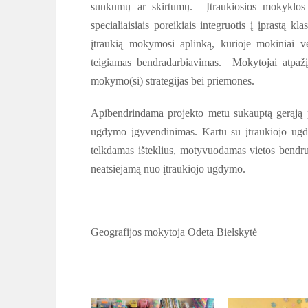
sunkumų ar skirtumų. Įtraukiosios mokyklos
specialiaisiais poreikiais integruotis į įprastą 
įtraukią mokymosi aplinką, kurioje mokiniai ve
teigiamas bendradarbiavimas. Mokytojai atpažį
mokymo(si) strategijas bei priemones.
Apibendrindama projekto metu sukauptą gerąją pa
ugdymo įgyvendinimas. Kartu su įtraukiojo ugd
telkdamas išteklius, motyvuodamas vietos bendr
neatsiejamą nuo įtraukiojo ugdymo.
Geografijos mokytoja Odeta Bielskytė