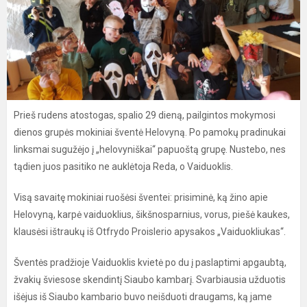
Prieš rudens atostogas, spalio 29 dieną, pailgintos mokymosi
dienos grupės mokiniai šventė Helovyną. Po pamokų pradinukai
linksmai sugužėjo į „helovyniškai“ papuoštą grupę. Nustebo, nes
tądien juos pasitiko ne auklėtoja Reda, o Vaiduoklis.
Visą savaitę mokiniai ruošėsi šventei: prisiminė, ką žino apie
Helovyną, karpė vaiduoklius, šikšnosparnius, vorus, piešė kaukes,
klausėsi ištraukų iš Otfrydo Proislerio apysakos „Vaiduokliukas“.
Šventės pradžioje Vaiduoklis kvietė po du į paslaptimi apgaubtą,
žvakių šviesose skendintį Siaubo kambarį. Svarbiausia užduotis
išėjus iš Siaubo kambario buvo neišduoti draugams, ką jame