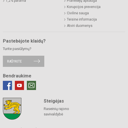
1,2% parama
Pranešėjų apsauga
Korupcijos prevencija
Civilinė sauga
Teisinė informacija
Atviri duomenys
Pastebėjote klaidų?
Turite pasiūlymų?
RAŠYKITE
Bendraukime
Steigėjas
Raseinių rajono
savivaldybė