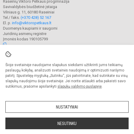
Raseinių Viktoro Petkaus progimnazija
Savivaldybės biudžetinė įstaiga
Vilniaus g. 11, 60180 Raseiniai
Tel./ faks.
(+370 428) 52 167
El. p.
info@viktoropetkaus.lt
Duomenys kaupiami ir saugomi
Juridinių asmenų registre
Įmonės kodas 190105799
© 2022. Raseinių Viktoro Petkaus progimnazija. Visos teisės saugomos.
Šioje svetainėje naudojame slapukus siekdami užtikrinti jums teikiamų
Kopijuoti turinį be raštiško mokyklos administracijos sutikimo griežtai
draudžiama.
paslaugų kokybę, analizuoti svetainės naudojimą ir optimizuoti naršymo
patirtį. Spustelėję mygtuką „Sutinku“, jūs patvirtinate, kad sutinkate su visų
Prieinamumo paraiška
Slapukų valdymas
slapukų naudojimu šioje svetainėje. Jei norite atšaukti arba pakeisti savo
sutikimus, prašome apsilankyti
slapukų valdymo puslapyje
.
Sumanus būdas atnaujinti
mokyklos interneto
svetainę
NUSTATYMAI
NESUTINKU