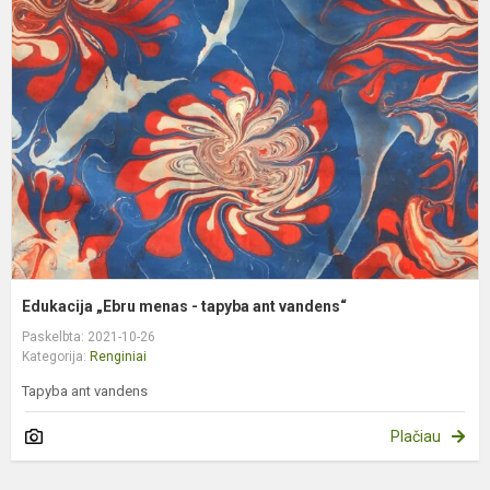
„
m
-
t
a
v
Edukacija „Ebru menas - tapyba ant vandens“
Paskelbta: 2021-10-26
Kategorija:
Renginiai
Tapyba ant vandens
Plačiau