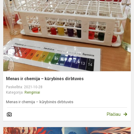
c
–
k
d
Menas ir chemija – kūrybinės dirbtuvės
Paskelbta: 2021-10-28
Kategorija:
Renginiai
Menas ir chemija – kūrybinės dirbtuvės
Plačiau
E