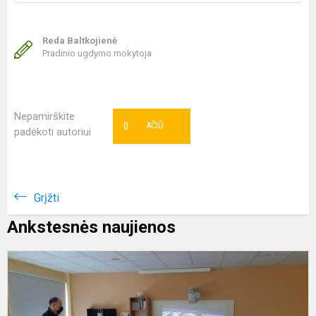
Reda Baltkojienė
Pradinio ugdymo mokytoja
Nepamirškite
0
AČIŪ
padėkoti autoriui
Grįžti
Ankstesnės naujienos
P
ir
v
s