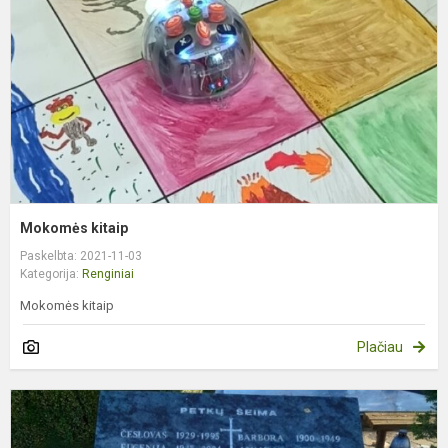
Mokomės kitaip
Paskelbta: 2021-11-03
Kategorija:
Renginiai
Mokomės kitaip
Plačiau
A
V