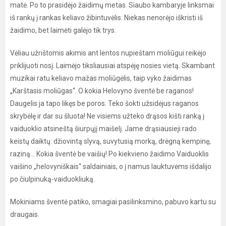
matė. Po to prasidėjo žaidimų metas. Siaubo kambaryje linksmai
iš rankų į rankas keliavo žibintuvėlis. Niekas nenorėjo iškristi iš
žaidimo, bet laimėti galėjo tik trys.
Vėliau užrištomis akimis ant lentos nupieštam moliūgui reikėjo
priklijuoti nosį. Laimėjo tiksliausiai atspėję nosies vietą. Skambant
muzikai ratu keliavo mažas moliūgėlis, taip vyko žaidimas
„Karštasis moliūgas“. O kokia Helovyno šventė be raganos!
Daugelis ja tapo likęs be poros. Teko šokti užsidėjus raganos
skrybėlę ir dar su šluota! Ne visiems užteko drąsos kišti ranką į
vaiduoklio atsineštą šiurpųjį maišelį. Jame drąsiausieji rado
keistų daiktų: džiovintą slyvą, suvytusią morką, drėgną kempinę,
raziną... Kokia šventė be vaišių! Po kiekvieno žaidimo Vaiduoklis
vaišino „helovyniškais“ saldainiais, o į namus lauktuvėms išdalijo
po čiulpinuką-vaiduokliuką.
Mokiniams šventė patiko, smagiai pasilinksmino, pabuvo kartu su
draugais.