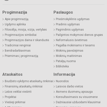
Progimnazija
Paslaugos
Apie progimnaziją
Priešmokyklinis ugdymas
Ugdymo aplinka
Pradinis ugdymas
Filosofija, misija, vizija, vertybės
Pagrindinis ugdymas
Progimnazijos simboliai
Pailgintos mokymosi dienos grupės
Progimnazijos daina ir skanduotė
Neformalusis švietimas
Tradiciniai renginiai
Pagalba mokiniams ir tėvams
Bendradarbiavimas
Mokinių pavežėjimas
Priėmimas į progimnaziją
Mokinių maitinimas
Patalpų nuoma
Biblioteka
Ataskaitos
Informacija
Biudžeto vykdymo ataskaitų rinkiniai
Nuorodos
Finansinių ataskaitų rinkiniai
Laisvos darbo vietos
Lėšos veiklai viešinti
Asmens duomenų apsauga
Projektai
Konsultavimasis su visuomene
Viešieji pirkimai
Dažniausiai užduodami klausimai