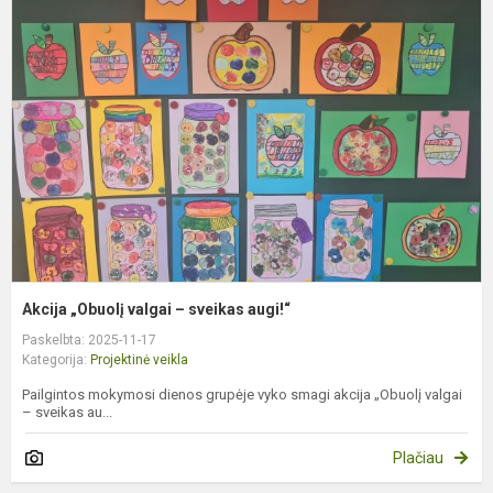
„
v
–
s
a
Akcija „Obuolį valgai – sveikas augi!“
Paskelbta: 2025-11-17
Kategorija:
Projektinė veikla
Pailgintos mokymosi dienos grupėje vyko smagi akcija „Obuolį valgai
– sveikas au...
Plačiau