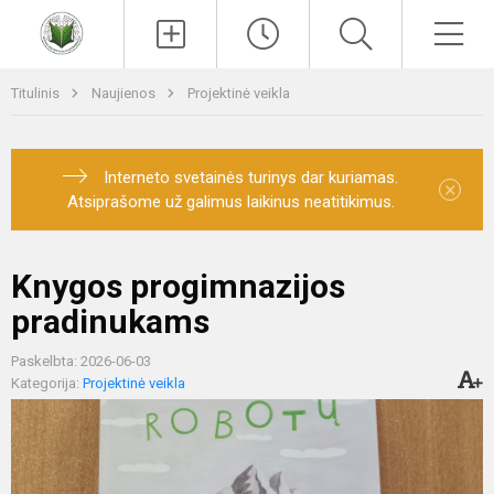
Paieška
Men
Titulinis
Naujienos
Projektinė veikla
Interneto svetainės turinys dar kuriamas.
×
Atsiprašome už galimus laikinus neatitikimus.
Knygos progimnazijos
pradinukams
Paskelbta: 2026-06-03
Kategorija:
Projektinė veikla