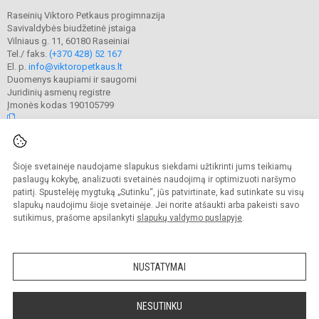
Raseinių Viktoro Petkaus progimnazija
Savivaldybės biudžetinė įstaiga
Vilniaus g. 11, 60180 Raseiniai
Tel./ faks.
(+370 428) 52 167
El. p.
info@viktoropetkaus.lt
Duomenys kaupiami ir saugomi
Juridinių asmenų registre
Įmonės kodas 190105799
© 2022. Raseinių Viktoro Petkaus progimnazija. Visos teisės saugomos.
Šioje svetainėje naudojame slapukus siekdami užtikrinti jums teikiamų
Kopijuoti turinį be raštiško mokyklos administracijos sutikimo griežtai
draudžiama.
paslaugų kokybę, analizuoti svetainės naudojimą ir optimizuoti naršymo
patirtį. Spustelėję mygtuką „Sutinku“, jūs patvirtinate, kad sutinkate su visų
Prieinamumo paraiška
Slapukų valdymas
slapukų naudojimu šioje svetainėje. Jei norite atšaukti arba pakeisti savo
sutikimus, prašome apsilankyti
slapukų valdymo puslapyje
.
Sumanus būdas atnaujinti
mokyklos interneto
svetainę
NUSTATYMAI
NESUTINKU