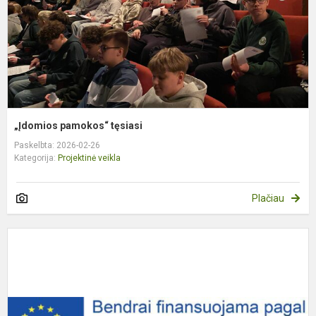
„Įdomios pamokos“ tęsiasi
Paskelbta: 2026-02-26
Kategorija:
Projektinė veikla
Plačiau
P
„
m