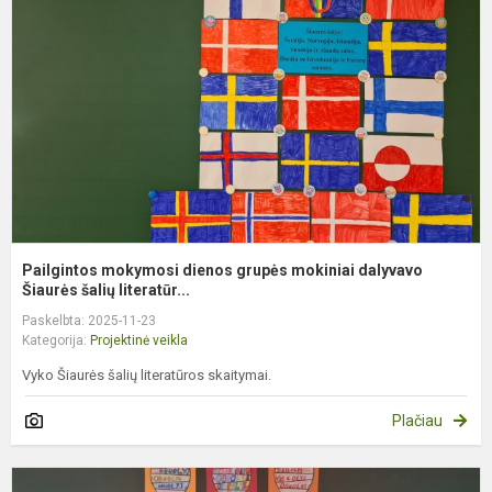
g
m
d
Š
Pailgintos mokymosi dienos grupės mokiniai dalyvavo
Šiaurės šalių literatūr...
Paskelbta: 2025-11-23
Kategorija:
Projektinė veikla
Vyko Šiaurės šalių literatūros skaitymai.
Plačiau
A