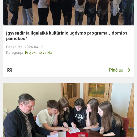
Įgyvendinta ilgalaikė kultūrinio ugdymo programa „Įdomios
pamokos“
Paskelbta: 2026-04-13
Kategorija:
Projektinė veikla
Plačiau
Į
D
b
p
„
zo