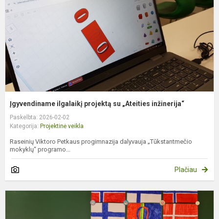
„
i
Įgyvendiname ilgalaikį projektą su „Ateities inžinerija“
Paskelbta: 2026-02-02
Kategorija:
Projektinė veikla
Raseinių Viktoro Petkaus progimnazija dalyvauja „Tūkstantmečio
mokyklų“ programo...
Plačiau
P
m
d