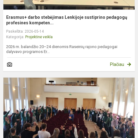
Erasmus+ darbo stebėjimas Lenkijoje sustiprino pedagogų
profesines kompeten...
Paskelbta: 2026-05-14
Kategorija:
Projektinė veikla
2026 m. balandžio 20–24 dienomis Raseinių rajono pedagogai
dalyvavo programos Er...
Plačiau
Į
i
k
u
p
„
p.