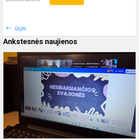
Grįžti
Ankstesnės naujienos
P
s