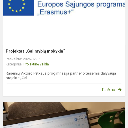
Projektas „Galimybių mokykla“
Paskelbta: 2026-02-06
Kategorija:
Projektinė veikla
Raseinių Viktoro Petkaus progimnazija partnerio teisėmis dalyvauja
projekte „Gal...
Plačiau
Į
i
p
s