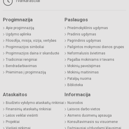
Tvarkaraščiai
Progimnazija
Paslaugos
Apie progimnaziją
Priešmokyklinis ugdymas
Ugdymo aplinka
Pradinis ugdymas
Filosofija, misija, vizija, vertybės
Pagrindinis ugdymas
Progimnazijos simboliai
Pailgintos mokymosi dienos grupės
Progimnazijos daina ir skanduotė
Neformalusis švietimas
Tradiciniai renginiai
Pagalba mokiniams ir tėvams
Bendradarbiavimas
Mokinių pavežėjimas
Priėmimas į progimnaziją
Mokinių maitinimas
Patalpų nuoma
Biblioteka
Ataskaitos
Informacija
Biudžeto vykdymo ataskaitų rinkiniai
Nuorodos
Finansinių ataskaitų rinkiniai
Laisvos darbo vietos
Lėšos veiklai viešinti
Asmens duomenų apsauga
Projektai
Konsultavimasis su visuomene
Viešieji pirkimai
Dažniausiai užduodami klausimai