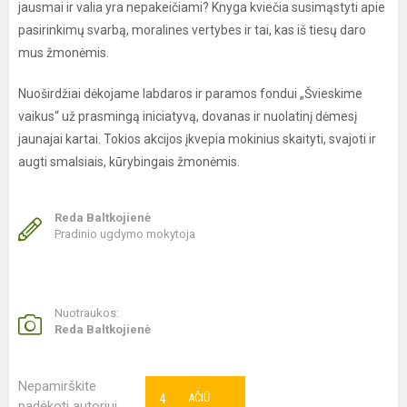
jausmai ir valia yra nepakeičiami? Knyga kviečia susimąstyti apie
pasirinkimų svarbą, moralines vertybes ir tai, kas iš tiesų daro
mus žmonėmis.
Nuoširdžiai dėkojame labdaros ir paramos fondui „Švieskime
vaikus“ už prasmingą iniciatyvą, dovanas ir nuolatinį dėmesį
jaunajai kartai. Tokios akcijos įkvepia mokinius skaityti, svajoti ir
augti smalsiais, kūrybingais žmonėmis.
Reda Baltkojienė
Pradinio ugdymo mokytoja
Nuotraukos:
Reda Baltkojienė
Nepamirškite
4
AČIŪ
padėkoti autoriui