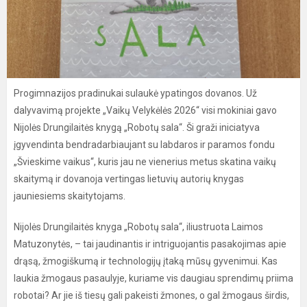
Progimnazijos pradinukai sulaukė ypatingos dovanos. Už
dalyvavimą projekte „Vaikų Velykėlės 2026“ visi mokiniai gavo
Nijolės Drungilaitės knygą „Robotų sala“. Ši graži iniciatyva
įgyvendinta bendradarbiaujant su labdaros ir paramos fondu
„Švieskime vaikus“, kuris jau ne vienerius metus skatina vaikų
skaitymą ir dovanoja vertingas lietuvių autorių knygas
jauniesiems skaitytojams.
Nijolės Drungilaitės knyga „Robotų sala“, iliustruota Laimos
Matuzonytės, – tai jaudinantis ir intriguojantis pasakojimas apie
drąsą, žmogiškumą ir technologijų įtaką mūsų gyvenimui. Kas
laukia žmogaus pasaulyje, kuriame vis daugiau sprendimų priima
robotai? Ar jie iš tiesų gali pakeisti žmones, o gal žmogaus širdis,