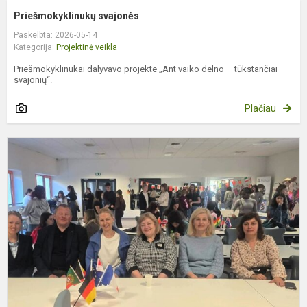
Priešmokyklinukų svajonės
Paskelbta: 2026-05-14
Kategorija:
Projektinė veikla
Priešmokyklinukai dalyvavo projekte „Ant vaiko delno – tūkstančiai
svajonių“.
Plačiau
E
d
s
L
s
p
pr