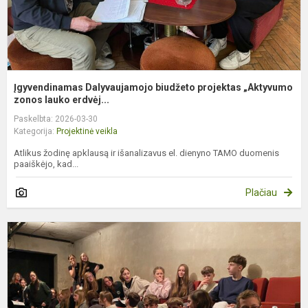
Įgyvendinamas Dalyvaujamojo biudžeto projektas „Aktyvumo
zonos lauko erdvėj...
Paskelbta: 2026-03-30
Kategorija:
Projektinė veikla
Atlikus žodinę apklausą ir išanalizavus el. dienyno TAMO duomenis
paaiškėjo, kad...
Plačiau
„
p
t