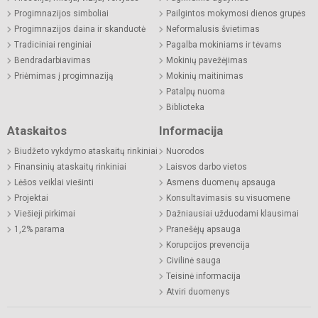
Progimnazijos simboliai
Pailgintos mokymosi dienos grupės
Progimnazijos daina ir skanduotė
Neformalusis švietimas
Tradiciniai renginiai
Pagalba mokiniams ir tėvams
Bendradarbiavimas
Mokinių pavežėjimas
Priėmimas į progimnaziją
Mokinių maitinimas
Patalpų nuoma
Biblioteka
Ataskaitos
Informacija
Biudžeto vykdymo ataskaitų rinkiniai
Nuorodos
Finansinių ataskaitų rinkiniai
Laisvos darbo vietos
Lėšos veiklai viešinti
Asmens duomenų apsauga
Projektai
Konsultavimasis su visuomene
Viešieji pirkimai
Dažniausiai užduodami klausimai
1,2% parama
Pranešėjų apsauga
Korupcijos prevencija
Civilinė sauga
Teisinė informacija
Atviri duomenys