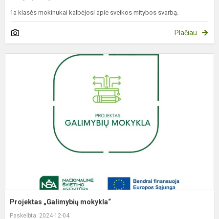
1a klasės mokinukai kalbėjosi apie sveikos mitybos svarbą.
Plačiau
P
„
m
Projektas „Galimybių mokykla“
Paskelbta: 2024-12-04