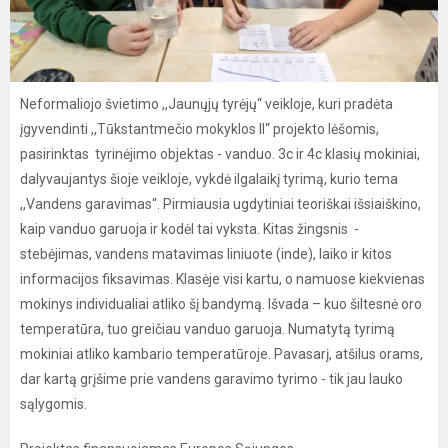
Neformaliojo švietimo ,,Jaunųjų tyrėjų“ veikloje, kuri pradėta
įgyvendinti ,,Tūkstantmečio mokyklos II“ projekto lėšomis,
pasirinktas tyrinėjimo objektas - vanduo. 3c ir 4c klasių mokiniai,
dalyvaujantys šioje veikloje, vykdė ilgalaikį tyrimą, kurio tema
,,Vandens garavimas“. Pirmiausia ugdytiniai teoriškai išsiaiškino,
kaip vanduo garuoja ir kodėl tai vyksta. Kitas žingsnis -
stebėjimas, vandens matavimas liniuote (inde), laiko ir kitos
informacijos fiksavimas. Klasėje visi kartu, o namuose kiekvienas
mokinys individualiai atliko šį bandymą. Išvada – kuo šiltesnė oro
temperatūra, tuo greičiau vanduo garuoja. Numatytą tyrimą
mokiniai atliko kambario temperatūroje. Pavasarį, atšilus orams,
dar kartą grįšime prie vandens garavimo tyrimo - tik jau lauko
sąlygomis.