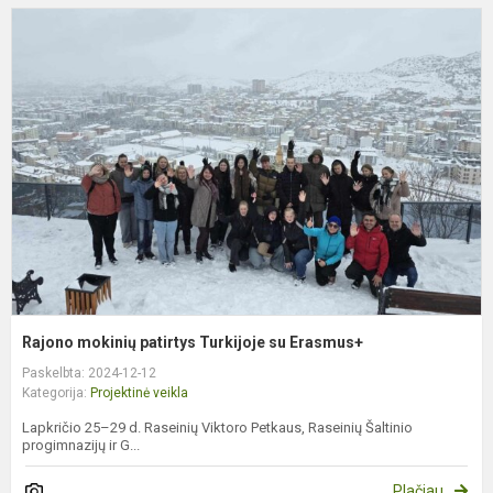
R
m
p
T
s
E
Rajono mokinių patirtys Turkijoje su Erasmus+
Paskelbta: 2024-12-12
Kategorija:
Projektinė veikla
Lapkričio 25–29 d. Raseinių Viktoro Petkaus, Raseinių Šaltinio
progimnazijų ir G...
Plačiau