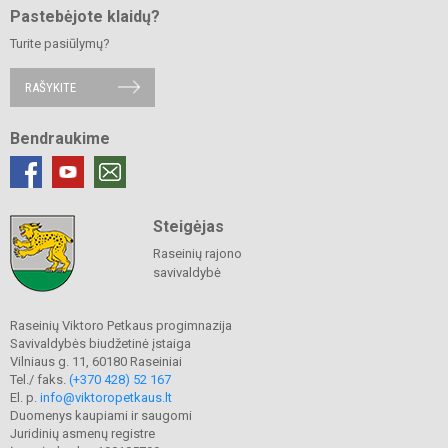
Pastebėjote klaidų?
Turite pasiūlymų?
RAŠYKITE
Bendraukime
Steigėjas
Raseinių rajono
savivaldybė
Raseinių Viktoro Petkaus progimnazija
Savivaldybės biudžetinė įstaiga
Vilniaus g. 11, 60180 Raseiniai
Tel./ faks.
(+370 428) 52 167
El. p.
info@viktoropetkaus.lt
Duomenys kaupiami ir saugomi
Juridinių asmenų registre