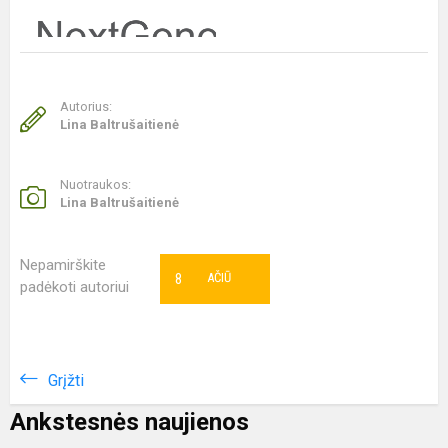
Autorius:
Lina Baltrušaitienė
Nuotraukos:
Lina Baltrušaitienė
Nepamirškite
8
AČIŪ
padėkoti autoriui
Grįžti
Ankstesnės naujienos