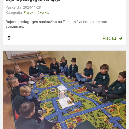
Paskelbta: 2024-11-28
Kategorija:
Projektinė veikla
Rajono pedagogės susipažino su Turkijos švietimo sistemos
ypatumais.
Plačiau
Š
š
l
s