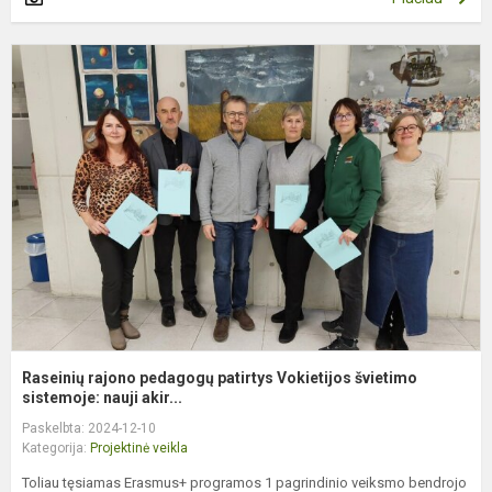
R
r
p
p
V
š
s
Raseinių rajono pedagogų patirtys Vokietijos švietimo
sistemoje: nauji akir...
Paskelbta: 2024-12-10
Kategorija:
Projektinė veikla
Toliau tęsiamas Erasmus+ programos 1 pagrindinio veiksmo bendrojo