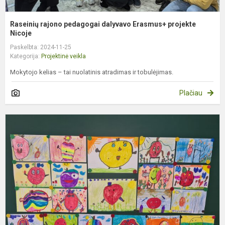
Raseinių rajono pedagogai dalyvavo Erasmus+ projekte
Nicoje
Paskelbta: 2024-11-25
Kategorija:
Projektinė veikla
Mokytojo kelias – tai nuolatinis atradimas ir tobulėjimas.
Plačiau
P
m
d
g
m
m
s
m.