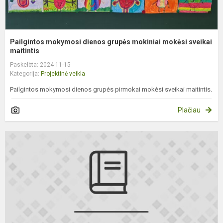
Pailgintos mokymosi dienos grupės mokiniai mokėsi sveikai
maitintis
Paskelbta: 2024-11-15
Kategorija:
Projektinė veikla
Pailgintos mokymosi dienos grupės pirmokai mokėsi sveikai maitintis.
Plačiau
R
r
u
į
v
d
E
pr