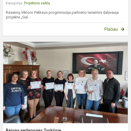
Kategorija:
Projektinė veikla
Raseinių Viktoro Petkaus progimnazija partnerio teisėmis dalyvauja
projekte „Gal...
Plačiau
R
p
T
Rajono pedagogės Turkijoje