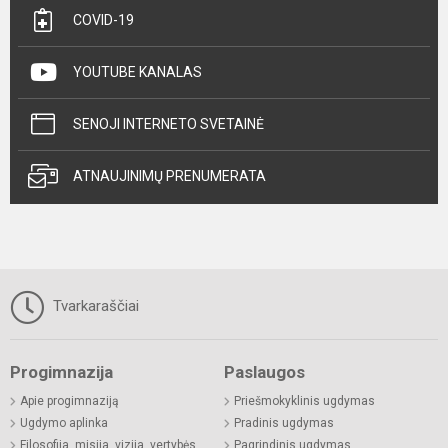
COVID-19
YOUTUBE KANALAS
SENOJI INTERNETO SVETAINĖ
ATNAUJINIMŲ PRENUMERATA
Tvarkaraščiai
Progimnazija
Paslaugos
Apie progimnaziją
Priešmokyklinis ugdymas
Ugdymo aplinka
Pradinis ugdymas
Filosofija, misija, vizija, vertybės
Pagrindinis ugdymas