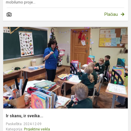
mobilumo proje...
Plačiau
Ir
s
ir
s
Ir skanu, ir sveika...
Paskelbta: 2024-12-09
Kategorija:
Projektinė veikla