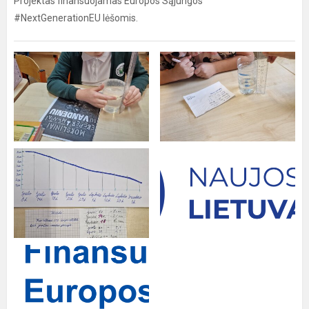
Projektas finansuojamas Europos Sąjungos
#NextGenerationEU lėšomis.