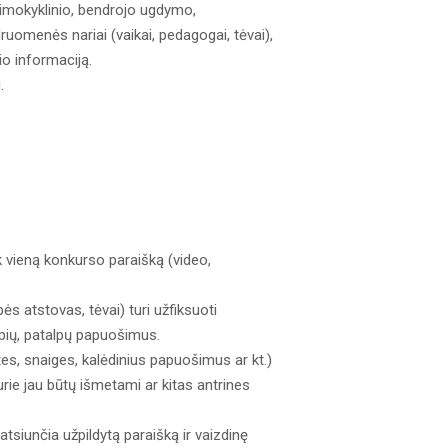
 ikimokyklinio, bendrojo ugdymo,
ruomenės nariai (vaikai, pedagogai, tėvai),
io informaciją.
.
ik vieną konkurso paraišką (video,
ės atstovas, tėvai) turi užfiksuoti
rupių, patalpų papuošimus.
es, snaiges, kalėdinius papuošimus ar kt.)
ie jau būtų išmetami ar kitas antrines
 atsiunčia užpildytą paraišką ir vaizdinę