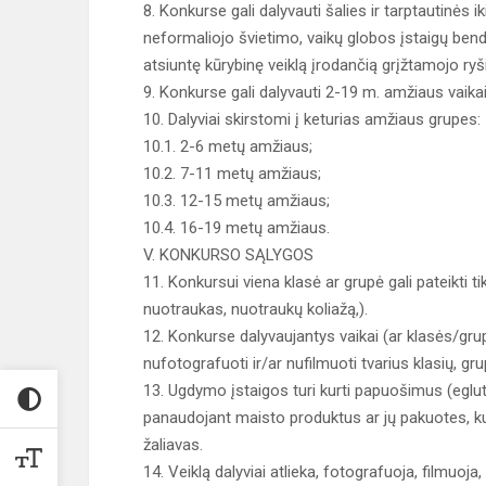
8. Konkurse gali dalyvauti šalies ir tarptautinės
neformaliojo švietimo, vaikų globos įstaigų bend
atsiuntę kūrybinę veiklą įrodančią grįžtamojo ryš
9. Konkurse gali dalyvauti 2-19 m. amžiaus vaikai
10. Dalyviai skirstomi į keturias amžiaus grupes:
10.1. 2-6 metų amžiaus;
10.2. 7-11 metų amžiaus;
10.3. 12-15 metų amžiaus;
10.4. 16-19 metų amžiaus.
V. KONKURSO SĄLYGOS
11. Konkursui viena klasė ar grupė gali pateikti t
nuotraukas, nuotraukų koliažą,).
12. Konkurse dalyvaujantys vaikai (ar klasės/grup
nufotografuoti ir/ar nufilmuoti tvarius klasių, g
13. Ugdymo įstaigos turi kurti papuošimus (eglut
panaudojant maisto produktus ar jų pakuotes, kur
žaliavas.
14. Veiklą dalyviai atlieka, fotografuoja, filmuoja,