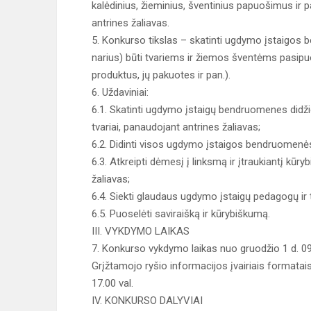
kalėdinius, žieminius, šventinius papuošimus ir
antrines žaliavas.
5. Konkurso tikslas – skatinti ugdymo įstaigos
narius) būti tvariems ir žiemos šventėms pasipu
produktus, jų pakuotes ir pan.).
6. Uždaviniai:
6.1. Skatinti ugdymo įstaigų bendruomenes did
tvariai, panaudojant antrines žaliavas;
6.2. Didinti visos ugdymo įstaigos bendruomen
6.3. Atkreipti dėmesį į linksmą ir įtraukiantį kūr
žaliavas;
6.4. Siekti glaudaus ugdymo įstaigų pedagogų ir 
6.5. Puoselėti saviraišką ir kūrybiškumą.
III. VYKDYMO LAIKAS
7. Konkurso vykdymo laikas nuo gruodžio 1 d. 09.00
Grįžtamojo ryšio informacijos įvairiais formatais 
17.00 val.
IV. KONKURSO DALYVIAI