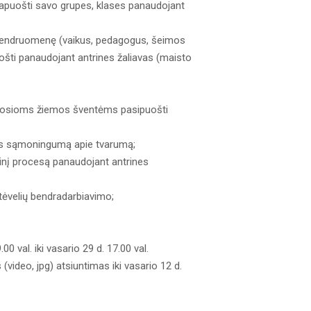
 papuošti savo grupes, klases panaudojant
 bendruomenę (vaikus, pedagogus, šeimos
ošti panaudojant antrines žaliavas (maisto
žiosioms žiemos šventėms pasipuošti
ės sąmoningumą apie tvarumą;
ybinį procesą panaudojant antrines
tėvelių bendradarbiavimo;
 val. iki vasario 29 d. 17.00 val.
(video, jpg) atsiuntimas iki vasario 12 d.