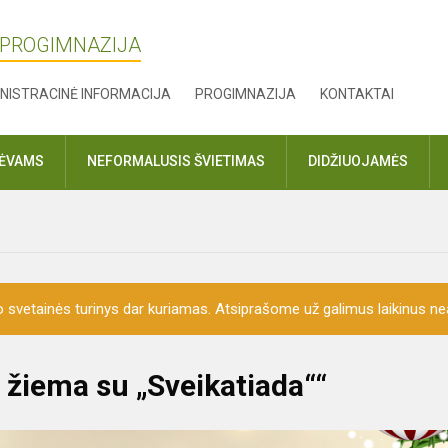
 PROGIMNAZIJA
NISTRACINĖ INFORMACIJA
PROGIMNAZIJA
KONTAKTAI
TĖVAMS
NEFORMALUSIS ŠVIETIMAS
DIDŽIUOJAMĖS
o svetainės turinys dar kuriamas. Atsiprašome už galimus laikinus nea
 žiema su „Sveikatiada““