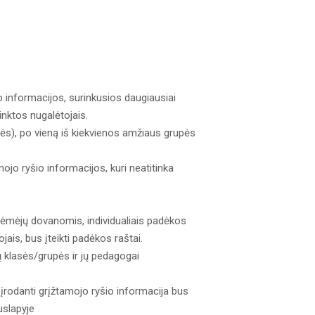
o informacijos, surinkusios daugiausiai
nktos nugalėtojais.
pės), po vieną iš kiekvienos amžiaus grupės
mojo ryšio informacijos, kuri neatitinka
 rėmėjų dovanomis, individualiais padėkos
jais, bus įteikti padėkos raštai.
 klasės/grupės ir jų pedagogai
 įrodanti grįžtamojo ryšio informacija bus
slapyje