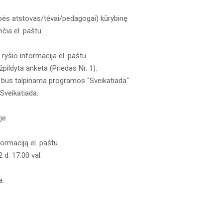
upės atstovas/tėvai/pedagogai) kūrybinę
nčia el. paštu
 ryšio informacija el. paštu
žpildyta anketa (Priedas Nr. 1).
ja bus talpinama programos “Sveikatiada“
veikatiada.
je
formaciją el. paštu
2 d. 17.00 val.
a.