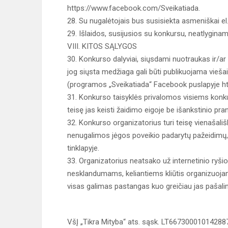
https://www.facebook.com/Sveikatiada.
28. Su nugalėtojais bus susisiekta asmeniškai el.
29. Išlaidos, susijusios su konkursu, neatlygina
VIII. KITOS SĄLYGOS
30. Konkurso dalyviai, siųsdami nuotraukas ir/ar
jog siųsta medžiaga gali būti publikuojama vi
(programos „Sveikatiada“ Facebook puslapyje h
31. Konkurso taisyklės privalomos visiems konku
teisę jas keisti žaidimo eigoje be išankstinio pr
32. Konkurso organizatorius turi teisę vienašali
nenugalimos jėgos poveikio padarytų pažeidimų, 
tinklapyje.
33. Organizatorius neatsako už internetinio ryšio
nesklandumams, keliantiems kliūtis organizuoja
visas galimas pastangas kuo greičiau jas pašalin
VšĮ „Tikra Mityba“ ats. sąsk. LT66730001014288