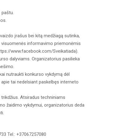
 paštu.
mos.
 vaizdo įrašus bei kitą medžiagą sutinka,
ešai visuomenės informavimo priemonėmis
ttps://www.facebook.com/Sveikatiada).
rso dalyviams. Organizatorius pasilieka
anešimo.
škai nutraukti konkurso vykdymą dėl
apie tai nedelsiant paskelbęs interneto
 trikdžius. Atsiradus techniniams
mo žaidimo vykdymui, organizatorius deda
ti.
733 Tel.: +37067257080