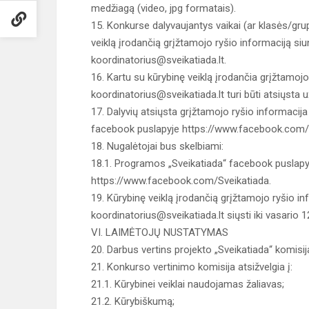
medžiagą (video, jpg formatais).
15. Konkurse dalyvaujantys vaikai (ar klasės/gr
veiklą įrodančią grįžtamojo ryšio informaciją siu
koordinatorius@sveikatiada.lt.
16. Kartu su kūrybinę veiklą įrodančia grįžtamojo
koordinatorius@sveikatiada.lt turi būti atsiųsta u
17. Dalyvių atsiųsta grįžtamojo ryšio informaci
facebook puslapyje https://www.facebook.com/S
18. Nugalėtojai bus skelbiami:
18.1. Programos „Sveikatiada“ facebook puslapy
https://www.facebook.com/Sveikatiada.
19. Kūrybinę veiklą įrodančią grįžtamojo ryšio in
koordinatorius@sveikatiada.lt siųsti iki vasario 1
VI. LAIMĖTOJŲ NUSTATYMAS
20. Darbus vertins projekto „Sveikatiada“ komisij
21. Konkurso vertinimo komisija atsižvelgia į:
21.1. Kūrybinei veiklai naudojamas žaliavas;
21.2. Kūrybiškumą;