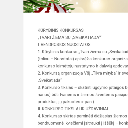
KŪRYBINIS KONKURSAS
„TVARI ŽIEMA SU „SVEIKATIADA““
I. BENDROSIOS NUOSTATOS
1. Kūrybinis konkurso „Tvari žiema su „Sveikatia
(toliau – Nuostatai) apibrėžia konkurso organizato
konkurso laimėtojų nustatymo ir dalyvių apdova
2. Konkursą organizuoja VšĮ „Tikra mityba“ ir 
„Sveikatiada“.
3. Konkurso tikslas – skatinti ugdymo įstaigos
narius) būti tvariems ir žiemos šventėms pasipu
produktus, jų pakuotes ir pan.).
II. KONKURSO TIKSLAI IR UŽDAVINIAI
4. Konkursas skirtas paminėti didžiąsias žiemos
bendruomenė, kviečiami įsitraukti į iššūkį – konk