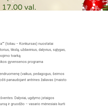
da““ (toliau – Konkursas) nuostatai
rius, tikslą, uždavinius, dalyvius, sąlygas,
nojimo tvarką.
sveikos gyvensenos programa
 bendruomenę (vaikus, pedagogus, šeimos
ošti panaudojant antrines žaliavas (maisto
 šventes. Dalyviai, ugdymo įstaigos
ursą ir gruodžio – vasario mėnesiais kurti