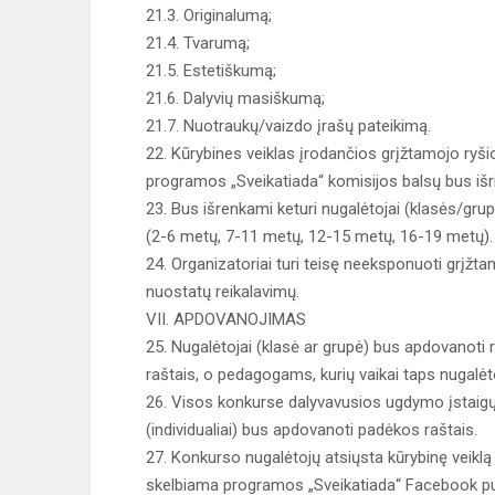
21.3. Originalumą;
21.4. Tvarumą;
21.5. Estetiškumą;
21.6. Dalyvių masiškumą;
21.7. Nuotraukų/vaizdo įrašų pateikimą.
22. Kūrybines veiklas įrodančios grįžtamojo ryši
programos „Sveikatiada“ komisijos balsų bus išri
23. Bus išrenkami keturi nugalėtojai (klasės/gru
(2-6 metų, 7-11 metų, 12-15 metų, 16-19 metų).
24. Organizatoriai turi teisę neeksponuoti grįžta
nuostatų reikalavimų.
VII. APDOVANOJIMAS
25. Nugalėtojai (klasė ar grupė) bus apdovanoti
raštais, o pedagogams, kurių vaikai taps nugalėto
26. Visos konkurse dalyvavusios ugdymo įstaigų
(individualiai) bus apdovanoti padėkos raštais.
27. Konkurso nugalėtojų atsiųsta kūrybinę veiklą
skelbiama programos „Sveikatiada“ Facebook pu