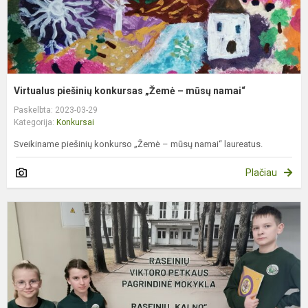
Virtualus piešinių konkursas „Žemė – mūsų namai“
Paskelbta: 2023-03-29
Kategorija:
Konkursai
Sveikiname piešinių konkurso „Žemė – mūsų namai“ laureatus.
Plačiau
L
k
m
o
4
kl
m