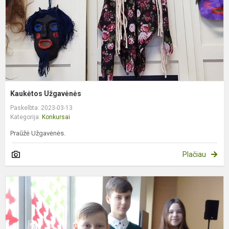
Kaukėtos Užgavėnės
Paskelbta: 2023-03-13
Kategorija:
Konkursai
Praūžė Užgavėnės.
Plačiau
Š
–
r
m