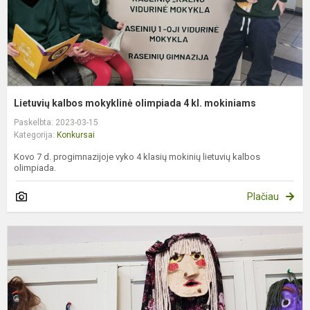
Lietuvių kalbos mokyklinė olimpiada 4 kl. mokiniams
Paskelbta: 2023-03-15
Kategorija:
Konkursai
Kovo 7 d. progimnazijoje vyko 4 klasių mokinių lietuvių kalbos
olimpiada.
Plačiau
K
U