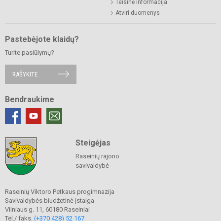
Teisinė informacija
Atviri duomenys
Pastebėjote klaidų?
Turite pasiūlymų?
RAŠYKITE
Bendraukime
Steigėjas
Raseinių rajono
savivaldybė
Raseinių Viktoro Petkaus progimnazija
Savivaldybės biudžetinė įstaiga
Vilniaus g. 11, 60180 Raseiniai
Tel./ faks.
(+370 428) 52 167