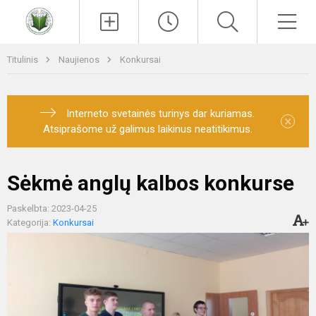
Paieška
Men
Titulinis
Naujienos
Konkursai
Interneto svetainės turinys dar kuriamas.
×
Atsiprašome už galimus laikinus neatitikimus.
Sėkmė anglų kalbos konkurse
Paskelbta: 2023-04-25
Kategorija:
Konkursai