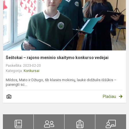
s
k
v
Šeštokai – rajono meninio skaitymo konkurso vedėjai
Paskelbta: 2023-02-20
Kategorija:
Konkursai
Mildos, Mato ir Džiugo, 6b klasės mokinių, laukė didžiulis iššūkis –
parengti sc...
Plačiau