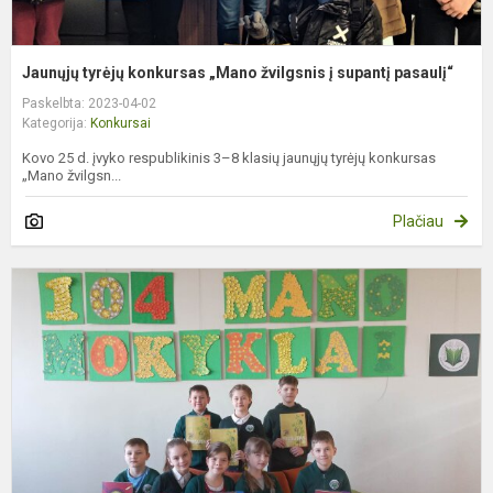
Jaunųjų tyrėjų konkursas „Mano žvilgsnis į supantį pasaulį“
Paskelbta: 2023-04-02
Kategorija:
Konkursai
Kovo 25 d. įvyko respublikinis 3–8 klasių jaunųjų tyrėjų konkursas
„Mano žvilgsn...
Plačiau
M
3
4
k
m
m
o