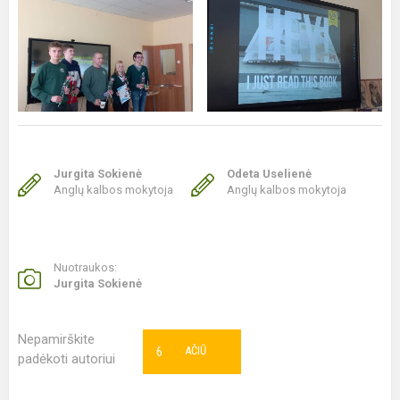
Jurgita Sokienė
Odeta Uselienė
Anglų kalbos mokytoja
Anglų kalbos mokytoja
Nuotraukos:
Jurgita Sokienė
Nepamirškite
6
AČIŪ
padėkoti autoriui