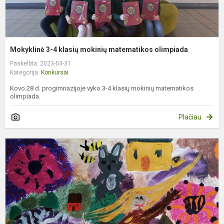
Mokyklinė 3-4 klasių mokinių matematikos olimpiada
Paskelbta: 2023-03-31
Kategorija:
Konkursai
Kovo 28 d. progimnazijoje vyko 3-4 klasių mokinių matematikos
olimpiada.
Plačiau
V
p
k
„
–
m
n