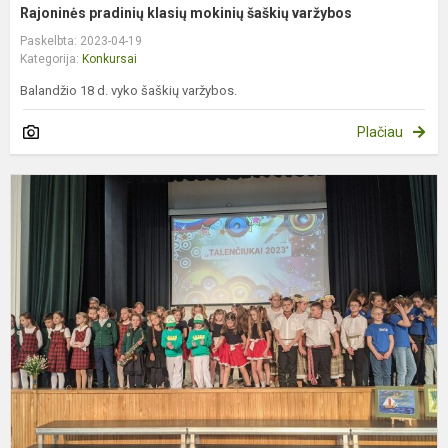
Rajoninės pradinių klasių mokinių šaškių varžybos
Paskelbta: 2023-04-19
Kategorija:
Konkursai
Balandžio 18 d. vyko šaškių varžybos.
Plačiau
R
r
u
į
m
k
,,