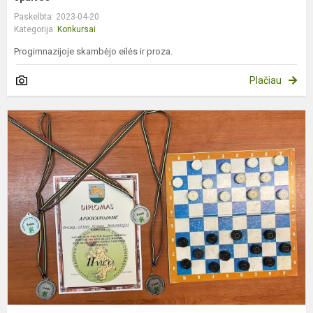
Paskelbta: 2023-04-20
Kategorija:
Konkursai
Progimnazijoje skambėjo eilės ir proza.
Plačiau
R
p
k
m
š
v