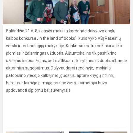
Balandžio 21 d. 8a klasės mokinių komanda dalyvavo anglų
kalbos konkurse „In the land of books”, kuris vyko VŠĮ Raseinių
verslo ir technologijų mokykloje. Konkurso metu mokiniai atliko
įdomias ir žaismingas užduotis. Aštuntokai ne tik pasitikrino
užsienio kalbos žinias, bet ir atlikdami kūrybines užduotis išbandė
aktorinius sugebėjimus. Dalyvaudami renginyje, mokiniai
patobulino viešojo kalbėjimo įgūdžius, aptarė knygų ir filmų
herojus ir laimėjo pirmąją prizinę vietą. Laimėtojai buvo
apdovanoti diplomu bei suvenyrais.