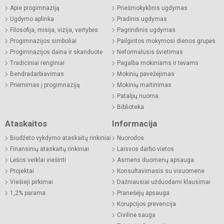
Apie progimnaziją
Priešmokyklinis ugdymas
Ugdymo aplinka
Pradinis ugdymas
Filosofija, misija, vizija, vertybės
Pagrindinis ugdymas
Progimnazijos simboliai
Pailgintos mokymosi dienos grupės
Progimnazijos daina ir skanduotė
Neformalusis švietimas
Tradiciniai renginiai
Pagalba mokiniams ir tėvams
Bendradarbiavimas
Mokinių pavežėjimas
Priėmimas į progimnaziją
Mokinių maitinimas
Patalpų nuoma
Biblioteka
Ataskaitos
Informacija
Biudžeto vykdymo ataskaitų rinkiniai
Nuorodos
Finansinių ataskaitų rinkiniai
Laisvos darbo vietos
Lėšos veiklai viešinti
Asmens duomenų apsauga
Projektai
Konsultavimasis su visuomene
Viešieji pirkimai
Dažniausiai užduodami klausimai
1,2% parama
Pranešėjų apsauga
Korupcijos prevencija
Civilinė sauga