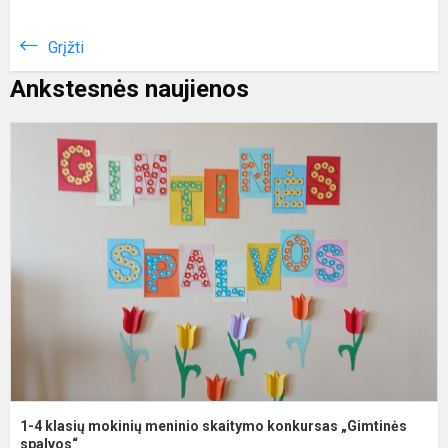
Grįžti
Ankstesnės naujienos
1
4
k
m
m
s
k
„
s
1-4 klasių mokinių meninio skaitymo konkursas „Gimtinės
spalvos“