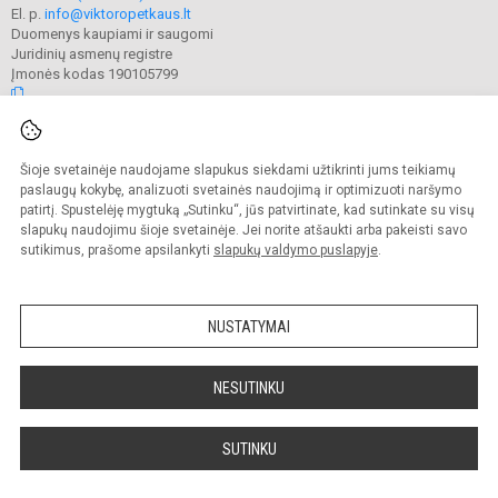
El. p.
info@viktoropetkaus.lt
Duomenys kaupiami ir saugomi
Juridinių asmenų registre
Įmonės kodas 190105799
© 2022. Raseinių Viktoro Petkaus progimnazija. Visos teisės saugomos.
Šioje svetainėje naudojame slapukus siekdami užtikrinti jums teikiamų
Kopijuoti turinį be raštiško mokyklos administracijos sutikimo griežtai
draudžiama.
paslaugų kokybę, analizuoti svetainės naudojimą ir optimizuoti naršymo
patirtį. Spustelėję mygtuką „Sutinku“, jūs patvirtinate, kad sutinkate su visų
Prieinamumo paraiška
Slapukų valdymas
slapukų naudojimu šioje svetainėje. Jei norite atšaukti arba pakeisti savo
sutikimus, prašome apsilankyti
slapukų valdymo puslapyje
.
Sumanus būdas atnaujinti
mokyklos interneto
svetainę
NUSTATYMAI
NESUTINKU
SUTINKU