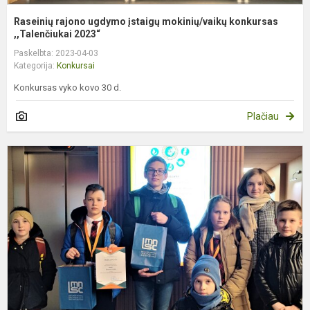
Raseinių rajono ugdymo įstaigų mokinių/vaikų konkursas
,,Talenčiukai 2023“
Paskelbta: 2023-04-03
Kategorija:
Konkursai
Konkursas vyko kovo 30 d.
Plačiau
J
t
k
„
ž
į
s
p