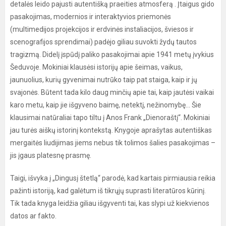
detalės leido pajusti autentišką praeities atmosferą . Įtaigus gido
pasakojimas, modernios ir interaktyvios priemonės
(multimedijos projekcijos ir erdvinės instaliacijos, šviesos ir
scenografijos sprendimai) padėjo giliau suvokti žydų tautos
tragizmą. Didelį įspūdį paliko pasakojimai apie 1941 metų įvykius
Šeduvoje. Mokiniai klausėsi istorijų apie šeimas, vaikus,
jaunuolius, kurių gyvenimai nutrūko taip pat staiga, kaip ir jų
svajonės. Būtent tada kilo daug minčių apie tai, kaip jautėsi vaikai
karo metu, kaip jie išgyveno baimę, netektį, nežinomybę... Šie
klausimai natūraliai tapo tiltu į Anos Frank „Dienoraštį“. Mokiniai
jau turės aiškų istorinį kontekstą. Knygoje aprašytas autentiškas
mergaitės liudijimas jiems nebus tik tolimos šalies pasakojimas –
jis įgaus platesnę prasmę.
Taigi, išvyka į „Dingusį štetlą“ parodė, kad kartais pirmiausia reikia
pažinti istoriją, kad galėtum iš tikrųjų suprasti literatūros kūrinį.
Tik tada knyga leidžia giliau išgyventi tai, kas slypi už kiekvienos
datos ar fakto.