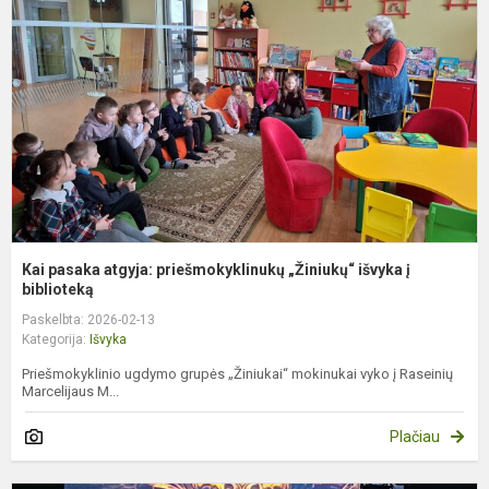
a
p
„
i
į
bi
Kai pasaka atgyja: priešmokyklinukų „Žiniukų“ išvyka į
biblioteką
Paskelbta: 2026-02-13
Kategorija:
Išvyka
Priešmokyklinio ugdymo grupės „Žiniukai“ mokinukai vyko į Raseinių
Marcelijaus M...
Plačiau