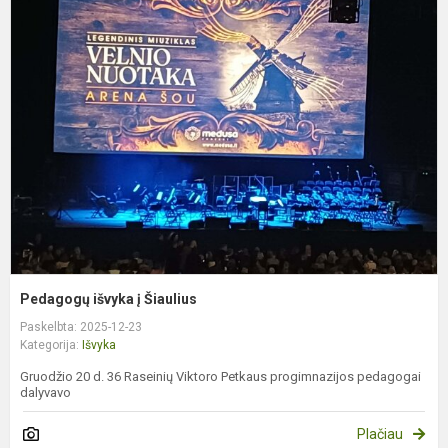
P
i
į
Š
Pedagogų išvyka į Šiaulius
Paskelbta: 2025-12-23
Kategorija:
Išvyka
Gruodžio 20 d. 36 Raseinių Viktoro Petkaus progimnazijos pedagogai
dalyvavo
Plačiau