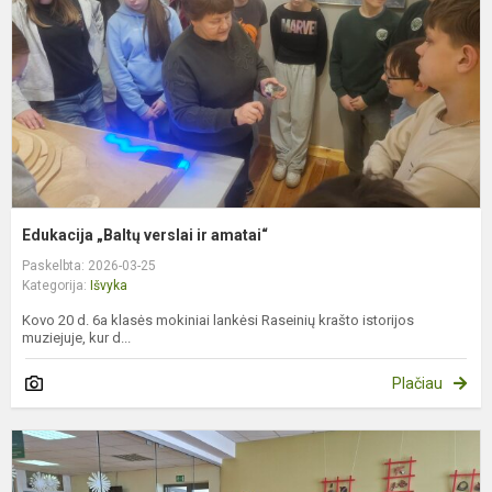
a
Edukacija „Baltų verslai ir amatai“
Paskelbta: 2026-03-25
Kategorija:
Išvyka
Kovo 20 d. 6a klasės mokiniai lankėsi Raseinių krašto istorijos
muziejuje, kur d...
Plačiau
K
p