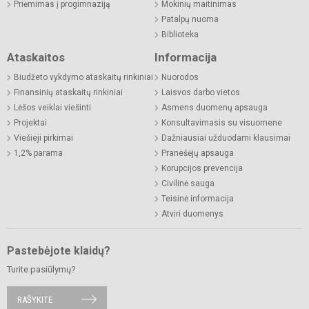
Priėmimas į progimnaziją
Mokinių maitinimas
Patalpų nuoma
Biblioteka
Ataskaitos
Informacija
Biudžeto vykdymo ataskaitų rinkiniai
Nuorodos
Finansinių ataskaitų rinkiniai
Laisvos darbo vietos
Lėšos veiklai viešinti
Asmens duomenų apsauga
Projektai
Konsultavimasis su visuomene
Viešieji pirkimai
Dažniausiai užduodami klausimai
1,2% parama
Pranešėjų apsauga
Korupcijos prevencija
Civilinė sauga
Teisinė informacija
Atviri duomenys
Pastebėjote klaidų?
Turite pasiūlymų?
RAŠYKITE