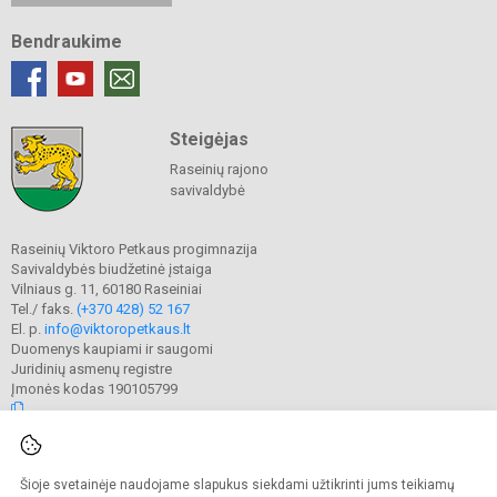
Bendraukime
Steigėjas
Raseinių rajono
savivaldybė
Raseinių Viktoro Petkaus progimnazija
Savivaldybės biudžetinė įstaiga
Vilniaus g. 11, 60180 Raseiniai
Tel./ faks.
(+370 428) 52 167
El. p.
info@viktoropetkaus.lt
Duomenys kaupiami ir saugomi
Juridinių asmenų registre
Įmonės kodas 190105799
© 2022. Raseinių Viktoro Petkaus progimnazija. Visos teisės saugomos.
Šioje svetainėje naudojame slapukus siekdami užtikrinti jums teikiamų
Kopijuoti turinį be raštiško mokyklos administracijos sutikimo griežtai