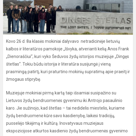
Kovo 26 d. 8a klasės mokiniai dalyvavo netradicinėje lietuvių
kalbos ir literatūros pamokoje „Išvyka, atverianti kelią Anos Frank
„Dienoraščiui“, kuri vyko Šeduvos žydų istorijos muziejuje „Dingęs
štetlas“. Tokiu būdu istorija ir literatūra susijungė į vieną
prasmingą patirtį, kuri praturtino mokinių supratimą apie praeitį ir
žmogaus stiprybę.
Muziejuje mokiniai pirmą kartą taip išsamiai susipažino su
Lietuvos žydų bendruomenės gyvenimu iki Antrojo pasaulinio
karo. Jie sužinojo, kad štetlas – tai nedidelis miestelis, kuriame
žydų bendruomenė kūrė savo kasdienybę, laikėsi tradicijų,
puoselėjo tikėjimą ir kultūrą. Inovatyvaus muziejaus
ekspozicijose atkurtos kasdienio žydų bendruomenės gyvenimo