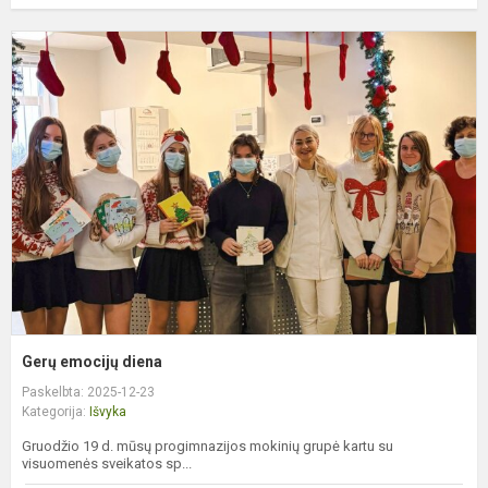
G
e
d
Gerų emocijų diena
Paskelbta: 2025-12-23
Kategorija:
Išvyka
Gruodžio 19 d. mūsų progimnazijos mokinių grupė kartu su
visuomenės sveikatos sp...