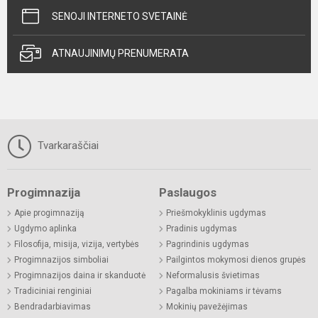
SENOJI INTERNETO SVETAINĖ
ATNAUJINIMŲ PRENUMERATA
Tvarkaraščiai
Progimnazija
Paslaugos
Apie progimnaziją
Priešmokyklinis ugdymas
Ugdymo aplinka
Pradinis ugdymas
Filosofija, misija, vizija, vertybės
Pagrindinis ugdymas
Progimnazijos simboliai
Pailgintos mokymosi dienos grupės
Progimnazijos daina ir skanduotė
Neformalusis švietimas
Tradiciniai renginiai
Pagalba mokiniams ir tėvams
Bendradarbiavimas
Mokinių pavežėjimas