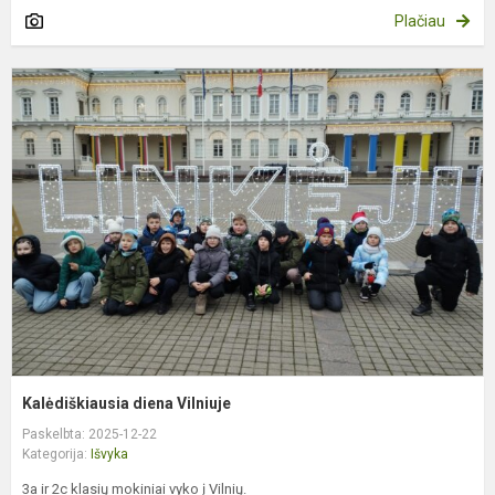
Plačiau
K
d
V
Kalėdiškiausia diena Vilniuje
Paskelbta: 2025-12-22
Kategorija:
Išvyka
3a ir 2c klasių mokiniai vyko į Vilnių.