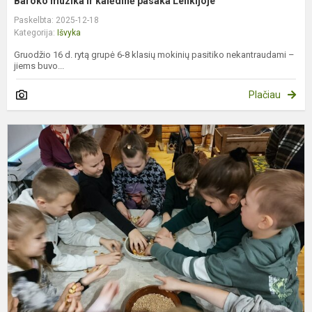
Baroko muzika ir kalėdinė pasaka Lenkijoje
Paskelbta: 2025-12-18
Kategorija:
Išvyka
Gruodžio 16 d. rytą grupė 6-8 klasių mokinių pasitiko nekantraudami –
jiems buvo...
Plačiau
Š
l
s
K
b
ir
i
s
k.