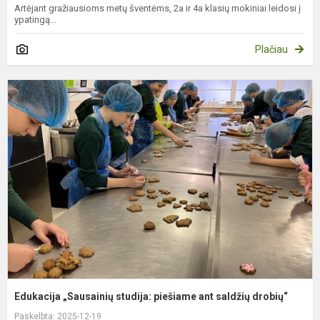
Artėjant gražiausioms metų šventėms, 2a ir 4a klasių mokiniai leidosi į
ypatingą...
Plačiau
E
„
s
p
a
s
d
Edukacija „Sausainių studija: piešiame ant saldžių drobių“
Paskelbta: 2025-12-19