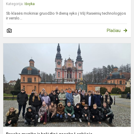
Kategorija:
Išvyka
5b klasės mokiniai gruodžio 9 dieną vyko į VšĮ Raseinių technologijos
ir verslo...
Plačiau
B
m
ir
k
p
L