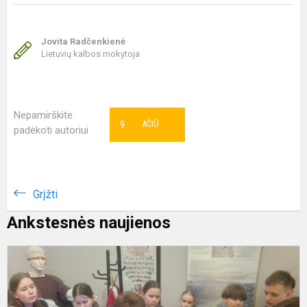
Jovita Radčenkienė
Lietuvių kalbos mokytoja
Nepamirškite
9
AČIŪ
padėkoti autoriui
Grįžti
Ankstesnės naujienos
E
„
v
ir