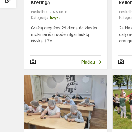
Kretingą
kelio
Paskelbta: 2025-06-10
Paskelb
Kategorija:
Išvyka
Kategor
Gražią gegužės 29 dieną 6c klasės
2a kla
mokiniai išsiruošė į ilgai lauktą
dalyva
išvyką, į Že...
draugu
Plačiau
Picų
kepimo
edukacija