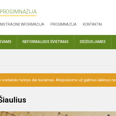
 PROGIMNAZIJA
NISTRACINĖ INFORMACIJA
PROGIMNAZIJA
KONTAKTAI
TĖVAMS
NEFORMALUSIS ŠVIETIMAS
DIDŽIUOJAMĖS
o svetainės turinys dar kuriamas. Atsiprašome už galimus laikinus nea
Šiaulius