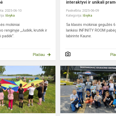
nė
interaktyvi ir unikali pra
ta: 2025-06-10
Paskelbta: 2025-06-09
ija:
Išvyka
Kategorija:
Išvyka
sės mokiniai
5a klasės mokiniai gegužės 6
vo renginyje „Judėk, krutėk ir
lankėsi INFINITY ROOM pabė
i padėk“.
labirinte Kaune.
Plačiau
Pla
3b
ir
3c
klasių
išvyka