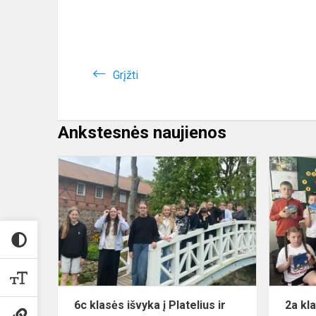
Grįžti
Ankstesnės naujienos
6c
klasės
išvyka
į
Platelius
ir
Kretingą
6c klasės išvyka į Platelius ir
2a kl