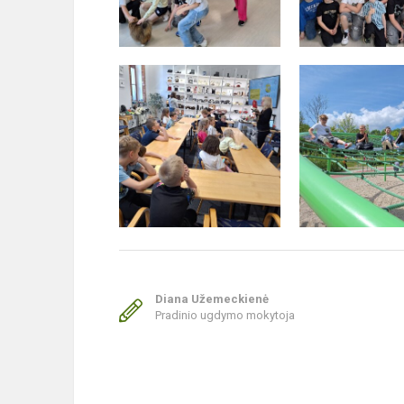
Diana Užemeckienė
Pradinio ugdymo mokytoja