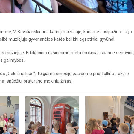
uliuose, V. Kavaliauskienės katinų muziejuje, kuriame susipažino su jo
eikė muziejuje gyvenančios katės bei kiti egzotiniai gyvūnai.
jos muziejuje. Edukacinio užsiėmimo metu mokiniai išbandė senovini
os galimybes.
ūros „Geležinė lapė“. Teigiamų emocijų pasisėmė prie Talkšos ežero
na įspūdžių, praturtino mokinių žinias.