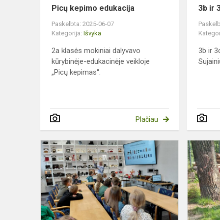
Picų kepimo edukacija
3b ir 
Paskelbta: 2025-06-07
Paskelb
Kategorija:
Išvyka
Kategor
2a klasės mokiniai dalyvavo
3b ir 3
kūrybinėje-edukacinėje veikloje
Sujaini
„Picų kepimas“.
Plačiau
Pirmokai
ir
antrokai
Šiauliuose