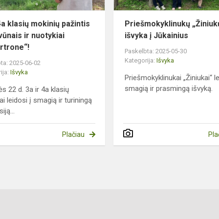
gyvūnais
ir
4a klasių mokinių pažintis
Priešmokyklinukų „Žiniuk
nuotykiai
vūnais ir nuotykiai
išvyka į Jūkainius
„...
rtrone“!
Paskelbta: 2025-05-30
Kategorija:
Išvyka
ta: 2025-06-02
ija:
Išvyka
Priešmokyklinukai „Žiniukai“ le
smagią ir prasmingą išvyką.
s 22 d. 3a ir 4a klasių
i leidosi į smagią ir turiningą
iją...
Plačiau
Pla