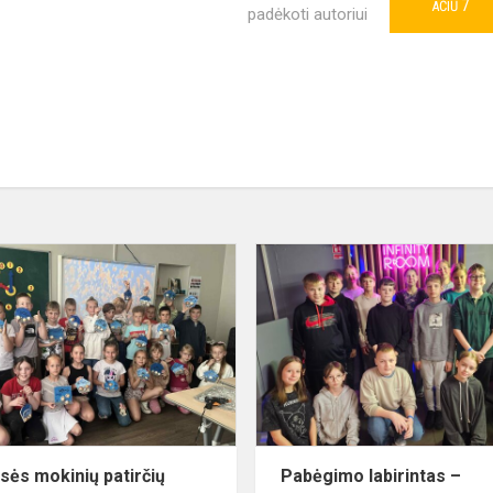
7
AČIŪ
padėkoti autoriui
2a
klasės
mokinių
patirčių
kelionė
asės mokinių patirčių
Pabėgimo labirintas –