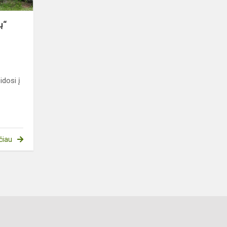
ų“
idosi į
čiau