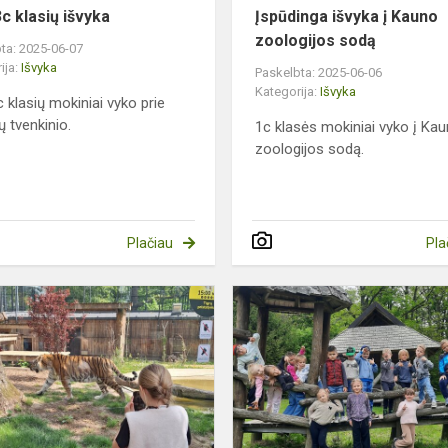
3c klasių išvyka
Įspūdinga išvyka į Kauno
zoologijos sodą
ta: 2025-06-07
ija:
Išvyka
Paskelbta: 2025-06-06
Kategorija:
Išvyka
c klasių mokiniai vyko prie
ų tvenkinio.
1c klasės mokiniai vyko į Ka
zoologijos sodą.
Plačiau
Pla
3a
ir
4a
klasių
mokinių
pažintis
su