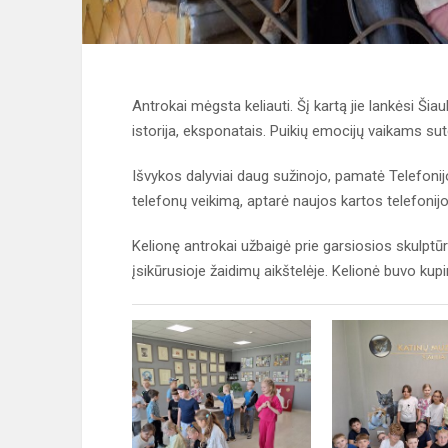
Antrokai mėgsta keliauti. Šį kartą jie lankėsi Šia
istorija, eksponatais. Puikių emocijų vaikams sut
Išvykos dalyviai daug sužinojo, pamatė Telefoni
telefonų veikimą, aptarė naujos kartos telefonij
Kelionę antrokai užbaigė prie garsiosios skulpt
įsikūrusioje žaidimų aikštelėje. Kelionė buvo kupi