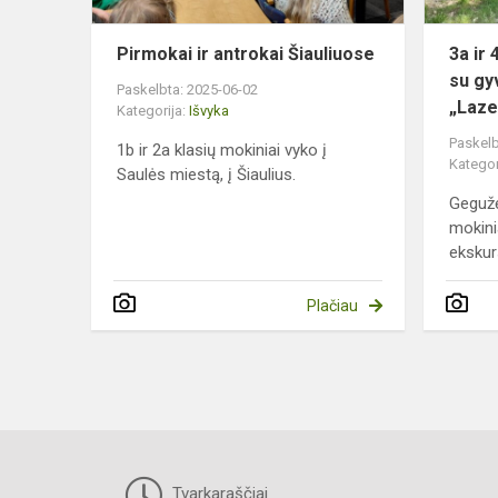
Pirmokai ir antrokai Šiauliuose
3a ir 
su gy
Paskelbta: 2025-06-02
„Laze
Kategorija:
Išvyka
Paskelb
1b ir 2a klasių mokiniai vyko į
Kategor
Saulės miestą, į Šiaulius.
Gegužė
mokinia
ekskurs
Plačiau
Tvarkaraščiai