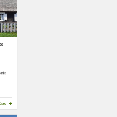
poeto
Maironio
tėviškėje
to
onio
čiau