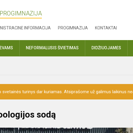
 PROGIMNAZIJA
NISTRACINĖ INFORMACIJA
PROGIMNAZIJA
KONTAKTAI
TĖVAMS
NEFORMALUSIS ŠVIETIMAS
DIDŽIUOJAMĖS
o svetainės turinys dar kuriamas. Atsiprašome už galimus laikinus nea
oologijos sodą