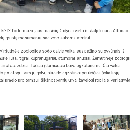
nkė IX forto muziejaus masinių žudynių vietą ir skulptoriaus Alfonso
rinių grupių monumentą nacizmo aukoms atminti.
Viršutinėje zoologijos sodo dalyje vaikai susipažino su gyvūnais iš
kė liūtai, tigrai, kupranugariai, stumbrai, anubiai. Žemutinėje zoologi
 žirafos, zebrai. Tačiau įdomiausia buvo egzotariume. Čia vaikai
 po stogu. Virš jų galvų skraidė egzotiniai paukščiai, šalia kojų
i praėjo pro tamsųjį šikšnosparnių urvą, žavėjosi ropliais, varliagyvia