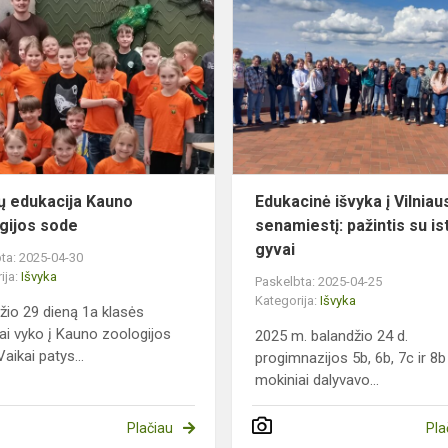
inukų
Baimių
edukacija
Kauno
zoologijos
sode
ų edukacija Kauno
Edukacinė išvyka į Vilniau
gijos sode
senamiestį: pažintis su is
gyvai
ta: 2025-04-30
ija:
Išvyka
Paskelbta: 2025-04-25
Kategorija:
Išvyka
žio 29 dieną 1a klasės
ai vyko į Kauno zoologijos
2025 m. balandžio 24 d.
aikai patys...
progimnazijos 5b, 6b, 7c ir 8b
mokiniai dalyvavo...
Plačiau
Pla