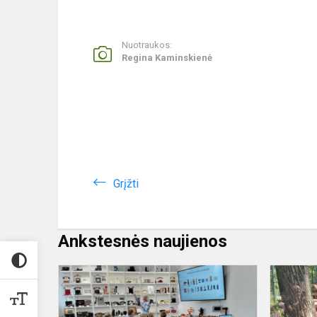
Nuotraukos:
Regina Kaminskienė
Grįžti
Ankstesnės naujienos
Pirmokai
ir
antrokai