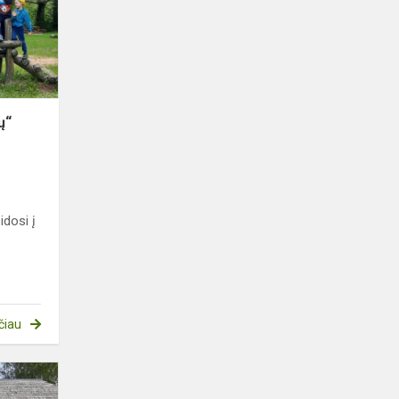
į
Jūkainius
ų“
idosi į
čiau
„Žiniukai“
svečiavosi