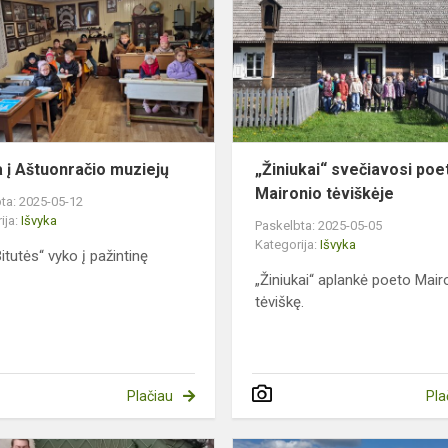
Aštuonračio
muziejų
a į Aštuonračio muziejų
„Žiniukai“ svečiavosi poe
Maironio tėviškėje
ta: 2025-05-12
ija:
Išvyka
Paskelbta: 2025-05-05
Kategorija:
Išvyka
itutės“ vyko į pažintinę
„Žiniukai“ aplankė poeto Mair
tėviškę.
Plačiau
Pla