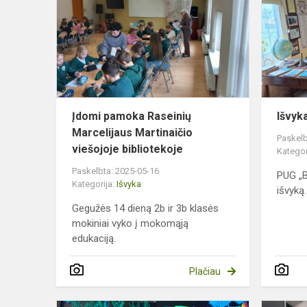
Raseinių
Marcelijaus
Martinaičio
viešojoje
bib...
Įdomi pamoka Raseinių
Išvyk
Marcelijaus Martinaičio
Paskelb
viešojoje bibliotekoje
Kategor
Paskelbta: 2025-05-16
PUG „B
Kategorija:
Išvyka
išvyką.
Gegužės 14 dieną 2b ir 3b klasės
mokiniai vyko į mokomąją
edukaciją.
Plačiau