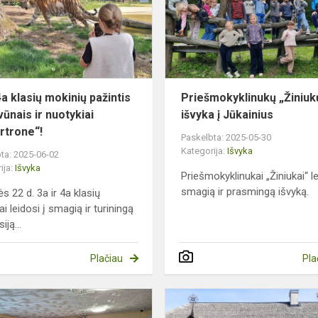
klasių
mokinių
pažintis
su
gyvūnais
ir
4a klasių mokinių pažintis
Priešmokyklinukų „Žiniuk
nuotykiai
vūnais ir nuotykiai
išvyka į Jūkainius
„...
rtrone“!
Paskelbta: 2025-05-30
Kategorija:
Išvyka
ta: 2025-06-02
ija:
Išvyka
Priešmokyklinukai „Žiniukai“ le
smagią ir prasmingą išvyką.
s 22 d. 3a ir 4a klasių
i leidosi į smagią ir turiningą
iją...
Plačiau
Pla
Išvyka
į