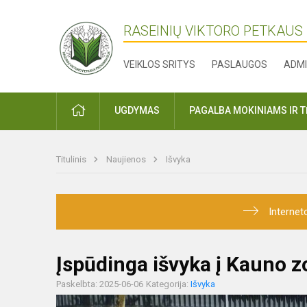
RASEINIŲ VIKTORO PETKAUS
VEIKLOS SRITYS
PASLAUGOS
ADMI
PRADŽIA
UGDYMAS
PAGALBA MOKINIAMS IR 
Titulinis
Naujienos
Išvyka
Internet
Įspūdinga išvyka į Kauno z
Paskelbta: 2025-06-06
Kategorija:
Išvyka