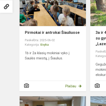
Šiauliuose
Pirmokai ir antrokai Šiauliuose
3a ir 
su gy
Paskelbta: 2025-06-02
„Laze
Kategorija:
Išvyka
Paskelb
1b ir 2a klasių mokiniai vyko į
Kategor
Saulės miestą, į Šiaulius.
Gegužė
mokinia
ekskurs
Plačiau
Įdomi
pamoka