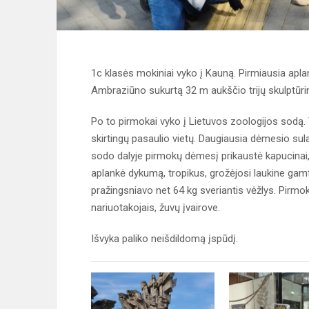
1c klasės mokiniai vyko į Kauną. Pirmiausia apla
Ambraziūno sukurtą 32 m aukščio trijų skulptū
Po to pirmokai vyko į Lietuvos zoologijos sodą. 
skirtingų pasaulio vietų. Daugiausia dėmesio sulau
sodo dalyje pirmokų dėmesį prikaustė kapucinai,
aplankė dykumą, tropikus, grožėjosi laukine gamta
pražingsniavo net 64 kg sveriantis vėžlys. Pirmoka
nariuotakojais, žuvų įvairove.
Išvyka paliko neišdildomą įspūdį.