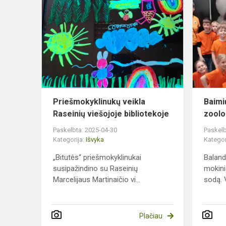
Priešmokykl
veikla
Raseinių
viešojoje
bibliotekoje
Priešmokyklinukų veikla
Baimi
Raseinių viešojoje bibliotekoje
zoolo
Paskelbta: 2025-04-30
Paskelb
Kategorija:
Išvyka
Kategor
„Bitutės“ priešmokyklinukai
Baland
susipažindino su Raseinių
mokini
Marcelijaus Martinaičio vi...
sodą. V
Plačiau