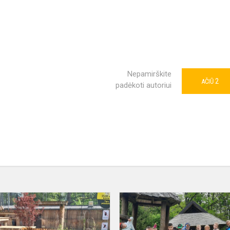
Nepamirškite
2
AČIŪ
padėkoti autoriui
3a
ir
4a