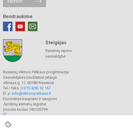
RAŠYKITE
Bendraukime
Steigėjas
Raseinių rajono
savivaldybė
Raseinių Viktoro Petkaus progimnazija
Savivaldybės biudžetinė įstaiga
Vilniaus g. 11, 60180 Raseiniai
Tel./ faks.
(+370 428) 52 167
El. p.
info@viktoropetkaus.lt
Duomenys kaupiami ir saugomi
Juridinių asmenų registre
Įmonės kodas 190105799
© 2022. Raseinių Viktoro Petkaus progimnazija. Visos teisės saugomos.