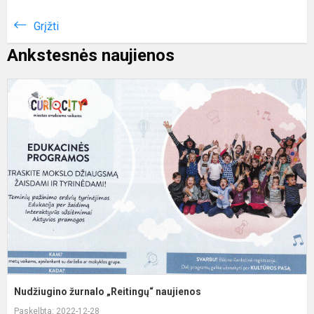
Grįžti
Ankstesnės naujienos
N
ž
„
n
Nudžiugino žurnalo „Reitingų“ naujienos
Paskelbta: 2022-12-28