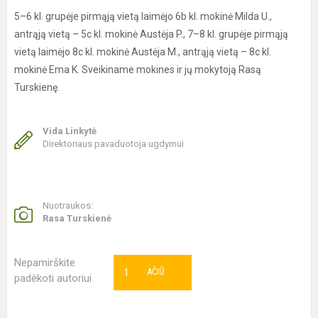
5–6 kl. grupėje pirmąją vietą laimėjo 6b kl. mokinė Milda U.,
antrąją vietą – 5c kl. mokinė Austėja P., 7–8 kl. grupėje pirmąją
vietą laimėjo 8c kl. mokinė Austėja M., antrąją vietą – 8c kl.
mokinė Ema K. Sveikiname mokines ir jų mokytoją Rasą
Turskienę.
Vida Linkytė
Direktoriaus pavaduotoja ugdymui
Nuotraukos:
Rasa Turskienė
Nepamirškite
1
AČIŪ
padėkoti autoriui