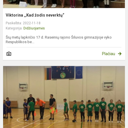
Viktorina ,,Kad žodis neverktų“
Paskelbta: 2022-11-18
Kategorija:
Didžiuojamės
Šių metų lapkričio 17 d. Raseinių rajono Šiluvos gimnazijoje vyko
Respublikos be...
Plačiau
S
k
v