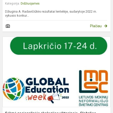
Kategorija:
Didžiuojamės
Džiugina A. Radavičiūtės rezultatai lentelėje, sudarytoje 2022 m.
vykusio konkur...
Plačiau
S
n
e
v
„
p