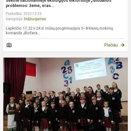
Sėkmė nacionalinėje ekologijos viktorinoje „Globalios
problemos: žemė, oras...
Paskelbta: 2022-12-23
Kategorija:
Didžiuojamės
Lapkričio 17, 22 ir 24 d. mūsų progimnazijos 5–8 klasių mokinių
komanda „Biofana...
Plačiau
V
,
ž
n