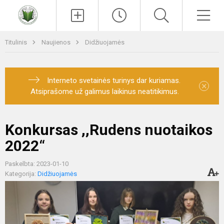
Paieška
Men
Titulinis
Naujienos
Didžiuojamės
Interneto svetainės turinys dar kuriamas.
×
Atsiprašome už galimus laikinus neatitikimus.
Konkursas ,,Rudens nuotaikos
2022“
Paskelbta: 2023-01-10
Kategorija:
Didžiuojamės