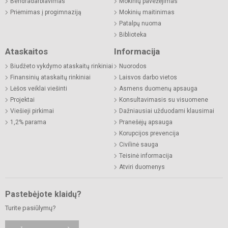
Bendradarbiavimas
Mokinių pavežėjimas
Priėmimas į progimnaziją
Mokinių maitinimas
Patalpų nuoma
Biblioteka
Ataskaitos
Informacija
Biudžeto vykdymo ataskaitų rinkiniai
Nuorodos
Finansinių ataskaitų rinkiniai
Laisvos darbo vietos
Lėšos veiklai viešinti
Asmens duomenų apsauga
Projektai
Konsultavimasis su visuomene
Viešieji pirkimai
Dažniausiai užduodami klausimai
1,2% parama
Pranešėjų apsauga
Korupcijos prevencija
Civilinė sauga
Teisinė informacija
Atviri duomenys
Pastebėjote klaidų?
Turite pasiūlymų?