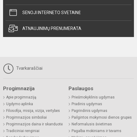
SENOJI INTERNETO SVETAINĖ
ATNAUJINIMŲ PRENUMERATA
Tvarkaraščiai
Progimnazija
Paslaugos
Apie progimnaziją
Priešmokyklinis ugdymas
Ugdymo aplinka
Pradinis ugdymas
Filosofija, misija, vizija, vertybės
Pagrindinis ugdymas
Progimnazijos simboliai
Pailgintos mokymosi dienos grupės
Progimnazijos daina ir skanduotė
Neformalusis švietimas
Tradiciniai renginiai
Pagalba mokiniams ir tėvams