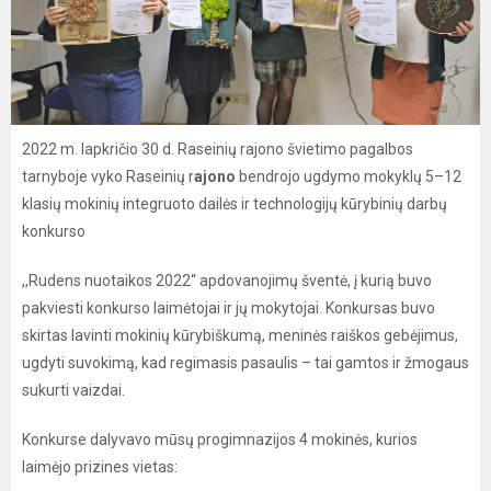
2022 m. lapkričio 30 d. Raseinių rajono švietimo pagalbos
tarnyboje vyko Raseinių r
ajono
bendrojo ugdymo mokyklų 5–12
klasių mokinių integruoto dailės ir technologijų kūrybinių darbų
konkurso
,,Rudens nuotaikos 2022“ apdovanojimų šventė, į kurią buvo
pakviesti konkurso laimėtojai ir jų mokytojai. Konkursas buvo
skirtas lavinti mokinių kūrybiškumą, meninės raiškos gebėjimus,
ugdyti suvokimą, kad regimasis pasaulis – tai gamtos ir žmogaus
sukurti vaizdai.
Konkurse dalyvavo mūsų progimnazijos 4 mokinės, kurios
laimėjo prizines vietas: