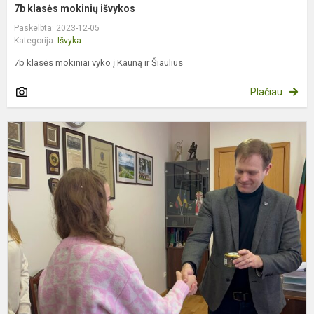
7b klasės mokinių išvykos
Paskelbta: 2023-12-05
Kategorija:
Išvyka
7b klasės mokiniai vyko į Kauną ir Šiaulius
Plačiau
S
p
p
s
T
d
di