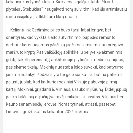
keliauninkus tyrinėti toliau. Kiekvienas galėjo stabtelėti ant
plytelės „Stebuklas“ ir sugalvoti norą su viltimi, kad šis artimiausiu
metu išsipildys, atlikti tam tikrą ritualą.
Kelionė link Gedimino pilies buvo tarsi labai lengva, bet
orientyras, kad vyksta šlaito sutvirtinimo, papėdės remonto
darbai ir koreguojamas pėsčiųjų judėjimas, minimaliai koregavo
maršruto kryptį. Pasivaikščioję aplinkkeliu bei įveikę akmenimis
grįstą takelį, pereinantį į aukštumoje plytinčius medinius laiptus,
pasiekėme tikslą. Mokinių nuostaba leido suvokti, kad patyrimo
jausmą nusakyti žodžiais yra be galo sunku. Tai būtina patiems
pajusti, juolab, kad kai kurie mokiniai Vilniuje pabuvojo pirmą
kartą. Mokiniai, grįždami iš Vilniaus, užsuko ir į Kauną. Didelį įspūdį
paliko kalėdinių eglučių įvairovė, unikalios ir savitos Vilniaus bei
Kauno senamiesčių erdvės. Noras tyrinėti, atrasti, pastebėti
Lietuvos grožį skatins keliauti ir 2024 metais.