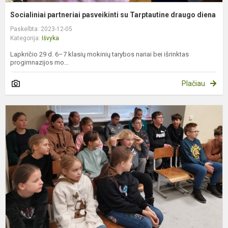
Socialiniai partneriai pasveikinti su Tarptautine draugo diena
Paskelbta: 2023-12-05
Kategorija:
Išvyka
Lapkričio 29 d. 6–7 klasių mokinių tarybos nariai bei išrinktas
progimnazijos mo...
Plačiau
E
p
,
t