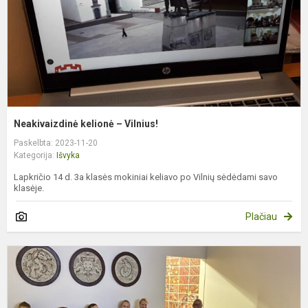
Neakivaizdinė kelionė – Vilnius!
Paskelbta: 2023-11-20
Kategorija:
Išvyka
Lapkričio 14 d. 3a klasės mokiniai keliavo po Vilnių sėdėdami savo
klasėje.
Plačiau
I
į
Š