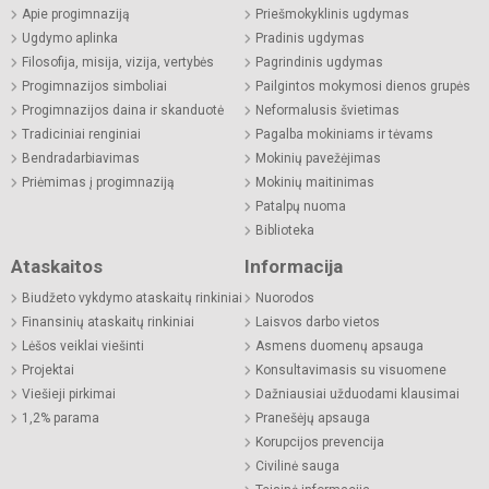
Apie progimnaziją
Priešmokyklinis ugdymas
Ugdymo aplinka
Pradinis ugdymas
Filosofija, misija, vizija, vertybės
Pagrindinis ugdymas
Progimnazijos simboliai
Pailgintos mokymosi dienos grupės
Progimnazijos daina ir skanduotė
Neformalusis švietimas
Tradiciniai renginiai
Pagalba mokiniams ir tėvams
Bendradarbiavimas
Mokinių pavežėjimas
Priėmimas į progimnaziją
Mokinių maitinimas
Patalpų nuoma
Biblioteka
Ataskaitos
Informacija
Biudžeto vykdymo ataskaitų rinkiniai
Nuorodos
Finansinių ataskaitų rinkiniai
Laisvos darbo vietos
Lėšos veiklai viešinti
Asmens duomenų apsauga
Projektai
Konsultavimasis su visuomene
Viešieji pirkimai
Dažniausiai užduodami klausimai
1,2% parama
Pranešėjų apsauga
Korupcijos prevencija
Civilinė sauga