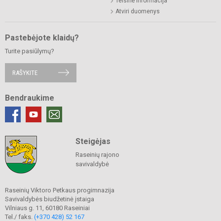
Teisinė informacija
Atviri duomenys
Pastebėjote klaidų?
Turite pasiūlymų?
RAŠYKITE
Bendraukime
Steigėjas
Raseinių rajono
savivaldybė
Raseinių Viktoro Petkaus progimnazija
Savivaldybės biudžetinė įstaiga
Vilniaus g. 11, 60180 Raseiniai
Tel./ faks.
(+370 428) 52 167