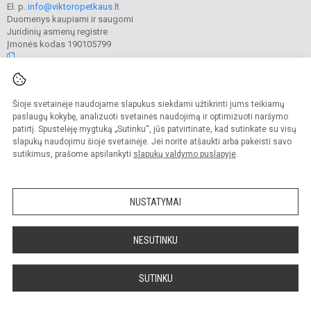
El. p.
info@viktoropetkaus.lt
Duomenys kaupiami ir saugomi
Juridinių asmenų registre
Įmonės kodas 190105799
© 2022. Raseinių Viktoro Petkaus progimnazija. Visos teisės saugomos.
Šioje svetainėje naudojame slapukus siekdami užtikrinti jums teikiamų
Kopijuoti turinį be raštiško mokyklos administracijos sutikimo griežtai
draudžiama.
paslaugų kokybę, analizuoti svetainės naudojimą ir optimizuoti naršymo
patirtį. Spustelėję mygtuką „Sutinku“, jūs patvirtinate, kad sutinkate su visų
Prieinamumo paraiška
Slapukų valdymas
slapukų naudojimu šioje svetainėje. Jei norite atšaukti arba pakeisti savo
sutikimus, prašome apsilankyti
slapukų valdymo puslapyje
.
Sumanus būdas atnaujinti
mokyklos interneto
svetainę
NUSTATYMAI
NESUTINKU
SUTINKU