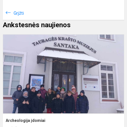
Grįžti
Ankstesnės naujienos
A
į
Archeologija įdomiai