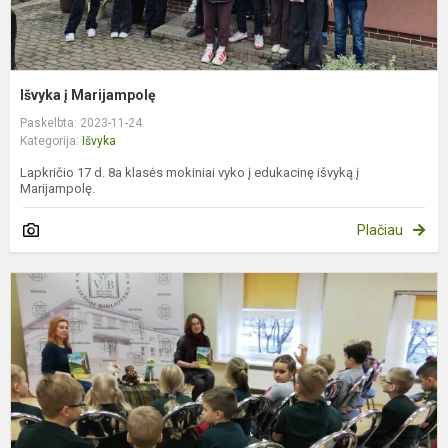
Išvyka į Marijampolę
Paskelbta: 2023-11-24
Kategorija:
Išvyka
Lapkričio 17 d. 8a klasės mokiniai vyko į edukacinę išvyką į
Marijampolę.
Plačiau
P
i
į
R
M
M
v