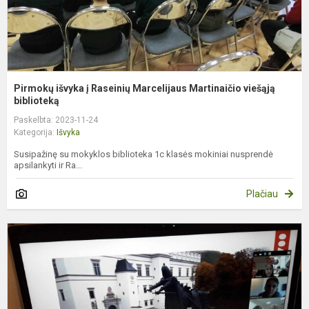
b.
Pirmokų išvyka į Raseinių Marcelijaus Martinaičio viešąją
biblioteką
Paskelbta: 2023-11-24
Kategorija:
Išvyka
Susipažinę su mokyklos biblioteka 1c klasės mokiniai nusprendė
apsilankyti ir Ra...
Plačiau
N
k
–
V