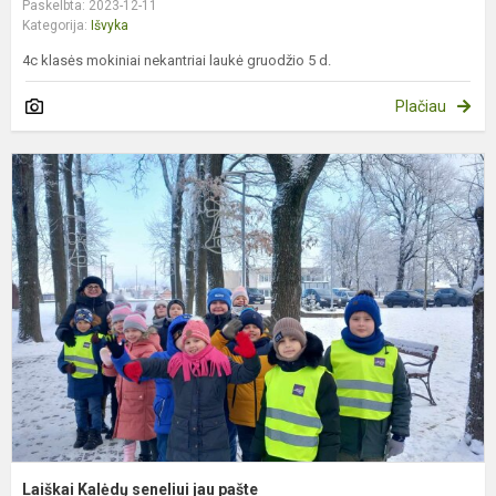
Paskelbta: 2023-12-11
Kategorija:
Išvyka
4c klasės mokiniai nekantriai laukė gruodžio 5 d.
Plačiau
L
K
s
j
p
Laiškai Kalėdų seneliui jau pašte