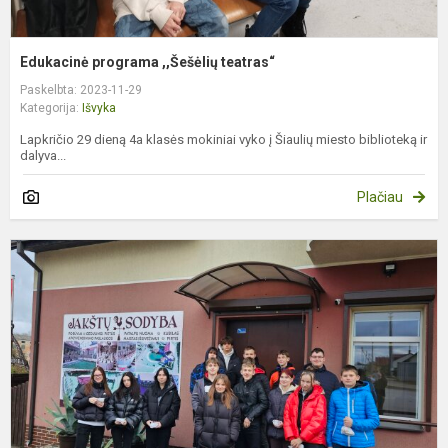
Edukacinė programa ,,Šešėlių teatras“
Paskelbta: 2023-11-29
Kategorija:
Išvyka
Lapkričio 29 dieną 4a klasės mokiniai vyko į Šiaulių miesto biblioteką ir
dalyva...
Plačiau
I
į
M