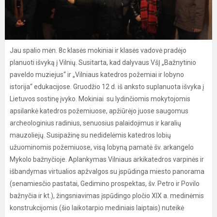
Jau spalio mėn. 8c klasės mokiniai ir klasės vadovė pradėjo
planuoti išvyką į Vilnių. Susitarta, kad dalyvaus VšĮ „Bažnytinio
paveldo muziejus“ ir „Vilniaus katedros požemiai ir lobyno
istorija“ edukacijose. Gruodžio 12 d. iš anksto suplanuota išvyka į
Lietuvos sostinę įvyko. Mokiniai su lydinčiomis mokytojomis
apsilankė katedros požemiuose, apžiūrėjo juose saugomus
archeologinius radinius, senuosius palaidojimus ir karalių
mauzoliejų. Susipažinę su nedidelėmis katedros lobių
užuominomis požemiuose, visą lobyną pamatė šv. arkangelo
Mykolo bažnyčioje. Aplankymas Vilniaus arkikatedros varpinės ir
išbandymas virtualios apžvalgos su įspūdinga miesto panorama
(senamiesčio pastatai, Gedimino prospektas, šv. Petro ir Povilo
bažnyčia ir kt.), žingsniavimas įspūdingo pločio XIX a. medinėmis
konstrukcijomis (šio laikotarpio mediniais laiptais) nuteikė