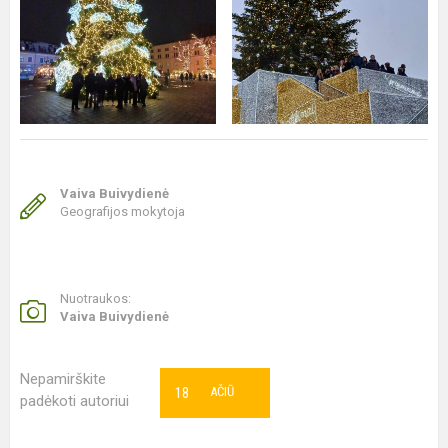
Vaiva Buivydienė
Geografijos mokytoja
Nuotraukos:
Vaiva Buivydienė
Nepamirškite
18
AČIŪ
padėkoti autoriui