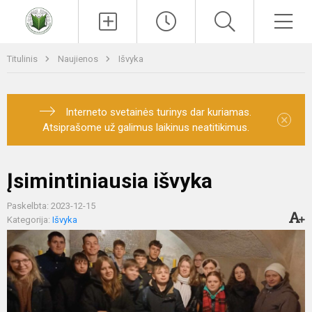
Paieška
Men
Titulinis
Naujienos
Išvyka
Interneto svetainės turinys dar kuriamas.
×
Atsiprašome už galimus laikinus neatitikimus.
Įsimintiniausia išvyka
Paskelbta: 2023-12-15
Kategorija:
Išvyka