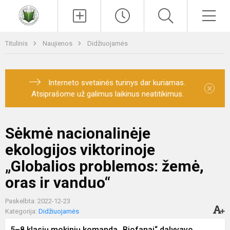
Paieška
Men
Titulinis
Naujienos
Didžiuojamės
Interneto svetainės turinys dar kuriamas.
×
Atsiprašome už galimus laikinus neatitikimus.
Sėkmė nacionalinėje
ekologijos viktorinoje
„Globalios problemos: žemė,
oras ir vanduo“
Paskelbta: 2022-12-23
Kategorija:
Didžiuojamės
5–8 klasių mokinių komanda „Biofanai“ dalyvavo