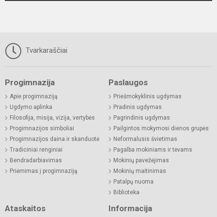
Tvarkaraščiai
Progimnazija
Paslaugos
Apie progimnaziją
Priešmokyklinis ugdymas
Ugdymo aplinka
Pradinis ugdymas
Filosofija, misija, vizija, vertybės
Pagrindinis ugdymas
Progimnazijos simboliai
Pailgintos mokymosi dienos grupės
Progimnazijos daina ir skanduotė
Neformalusis švietimas
Tradiciniai renginiai
Pagalba mokiniams ir tėvams
Bendradarbiavimas
Mokinių pavežėjimas
Priėmimas į progimnaziją
Mokinių maitinimas
Patalpų nuoma
Biblioteka
Ataskaitos
Informacija