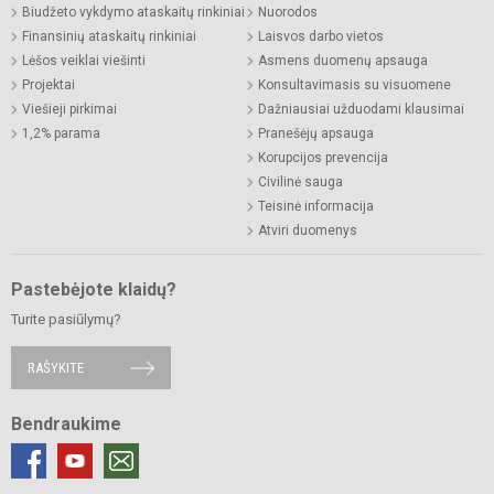
Biudžeto vykdymo ataskaitų rinkiniai
Nuorodos
Finansinių ataskaitų rinkiniai
Laisvos darbo vietos
Lėšos veiklai viešinti
Asmens duomenų apsauga
Projektai
Konsultavimasis su visuomene
Viešieji pirkimai
Dažniausiai užduodami klausimai
1,2% parama
Pranešėjų apsauga
Korupcijos prevencija
Civilinė sauga
Teisinė informacija
Atviri duomenys
Pastebėjote klaidų?
Turite pasiūlymų?
RAŠYKITE
Bendraukime