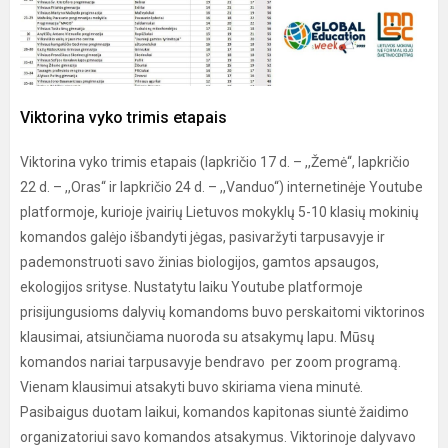
Viktorina vyko trimis etapais
Viktorina vyko trimis etapais (lapkričio 17 d. – ,,Žemė“, lapkričio
22 d. – ,,Oras“ ir lapkričio 24 d. – ,,Vanduo“) internetinėje Youtube
platformoje, kurioje įvairių Lietuvos mokyklų 5-10 klasių mokinių
komandos galėjo išbandyti jėgas, pasivaržyti tarpusavyje ir
pademonstruoti savo žinias biologijos, gamtos apsaugos,
ekologijos srityse. Nustatytu laiku Youtube platformoje
prisijungusioms dalyvių komandoms buvo perskaitomi viktorinos
klausimai, atsiunčiama nuoroda su atsakymų lapu. Mūsų
komandos nariai tarpusavyje bendravo per zoom programą.
Vienam klausimui atsakyti buvo skiriama viena minutė.
Pasibaigus duotam laikui, komandos kapitonas siuntė žaidimo
organizatoriui savo komandos atsakymus. Viktorinoje dalyvavo