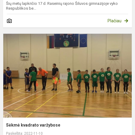
Šių metų lapkričio 17 d. Raseinių rajono Šiluvos gimnazijoje vyko
Respublikos be...
Plačiau
S
k
v
Sėkmė kvadrato varžybose
Paskelbta: 2022-11-10