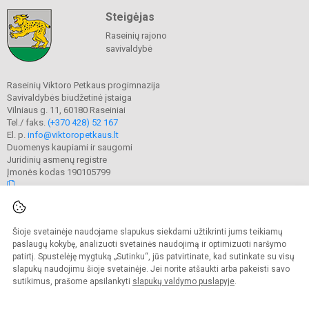
Steigėjas
Raseinių rajono
savivaldybė
Raseinių Viktoro Petkaus progimnazija
Savivaldybės biudžetinė įstaiga
Vilniaus g. 11, 60180 Raseiniai
Tel./ faks.
(+370 428) 52 167
El. p.
info@viktoropetkaus.lt
Duomenys kaupiami ir saugomi
Juridinių asmenų registre
Įmonės kodas 190105799
© 2022. Raseinių Viktoro Petkaus progimnazija. Visos teisės saugomos.
Šioje svetainėje naudojame slapukus siekdami užtikrinti jums teikiamų
Kopijuoti turinį be raštiško mokyklos administracijos sutikimo griežtai
draudžiama.
paslaugų kokybę, analizuoti svetainės naudojimą ir optimizuoti naršymo
patirtį. Spustelėję mygtuką „Sutinku“, jūs patvirtinate, kad sutinkate su visų
Prieinamumo paraiška
Slapukų valdymas
slapukų naudojimu šioje svetainėje. Jei norite atšaukti arba pakeisti savo
sutikimus, prašome apsilankyti
slapukų valdymo puslapyje
.
Sumanus būdas atnaujinti
mokyklos interneto
svetainę