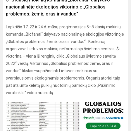
nacionalinėje ekologijos viktorinoje „Globalios
problemos: žemė, oras ir vanduo“
Lapkričio 17, 22 ir 24 d. mūsų progimnazijos 5–8 klasių mokinių
komanda „Biofanai“ dalyvavo nacionalinėje ekologijos viktorinoje
„Globalios problemos: žemė, oras ir vanduo“. Konkursą
organizavo Lietuvos mokinių neformaliojo švietimo centras. Ši
viktorina – viena iš renginių ciklo „Globalaus švietimo savaitė
2022“ veiklų. Viktorinos „Globalios problemos: žemė, oras ir
vanduo“ tikslas–supažindinti Lietuvos mokinius su
svarbiausiomis ekologinėmis problemomis. Organizatoriai taip
pat atsiuntė keletą puikių nuotolinių pamokų ciklo „Pažinimo
voratinklis“ video nuorodų.