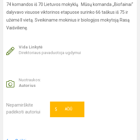
74 komandos iš 70 Lietuvos mokyklų. Mūsų komanda „Biofainai“
dalyvavo visuose viktorinos etapuose surinko 66 taškus iš 75 ir
užėmė II vietą. Sveikiname mokinius ir biologijos mokytoją Rasą
Vaišvilienę.
Vida Linkytė
Direktoriaus pavaduotoja ugdymui
Nuotraukos:
Autorius
Nepamirškite
5
AČIŪ
padėkoti autoriui