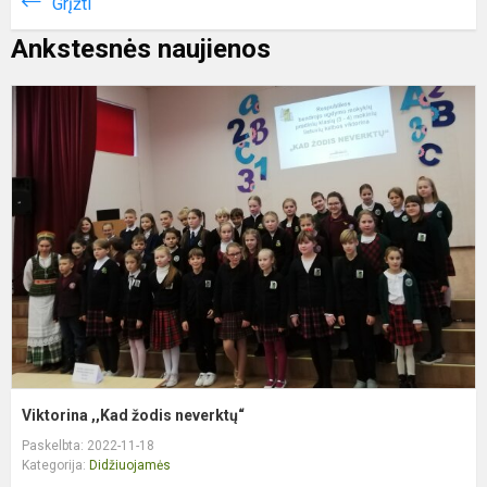
Grįžti
Ankstesnės naujienos
V
,
ž
n
Viktorina ,,Kad žodis neverktų“
Paskelbta: 2022-11-18
Kategorija:
Didžiuojamės