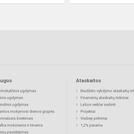
augos
Ataskaitos
šmokyklinis ugdymas
Biudžeto vykdymo ataskaitų rin
inis ugdymas
Finansinių ataskaitų rinkiniai
indinis ugdymas
Lėšos veiklai viešinti
gintos mokymosi dienos grupės
Projektai
rmalusis švietimas
Viešieji pirkimai
lba mokiniams ir tėvams
1,2% parama
nių pavežėjimas