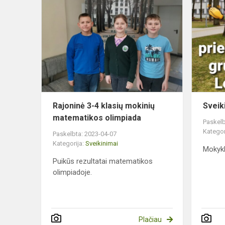
Rajoninė
3-
4
klasių
mokinių
matematiko
olimpiada
Rajoninė 3-4 klasių mokinių
Sveik
matematikos olimpiada
Paskelb
Kategor
Paskelbta: 2023-04-07
Kategorija:
Sveikinimai
Mokyk
Puikūs rezultatai matematikos
olimpiadoje.
Plačiau