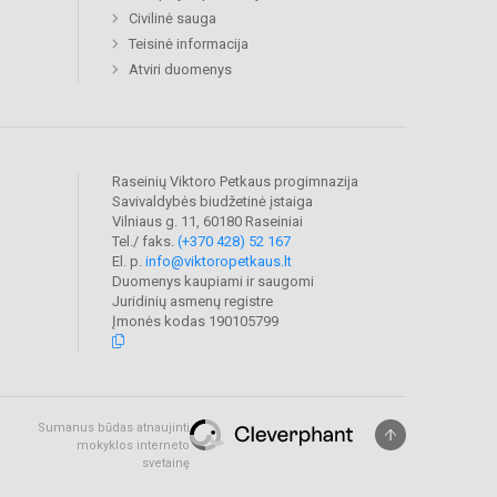
Civilinė sauga
Teisinė informacija
Atviri duomenys
Raseinių Viktoro Petkaus progimnazija
Savivaldybės biudžetinė įstaiga
Vilniaus g. 11, 60180 Raseiniai
Tel./ faks.
(+370 428) 52 167
El. p.
info@viktoropetkaus.lt
Duomenys kaupiami ir saugomi
Juridinių asmenų registre
Įmonės kodas 190105799
Sumanus būdas atnaujinti
mokyklos interneto
svetainę