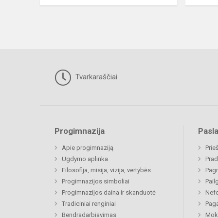
Tvarkaraščiai
Progimnazija
Pasl
Apie progimnaziją
Prie
Ugdymo aplinka
Prad
Filosofija, misija, vizija, vertybės
Pagr
Progimnazijos simboliai
Pail
Progimnazijos daina ir skanduotė
Nefo
Tradiciniai renginiai
Paga
Bendradarbiavimas
Moki