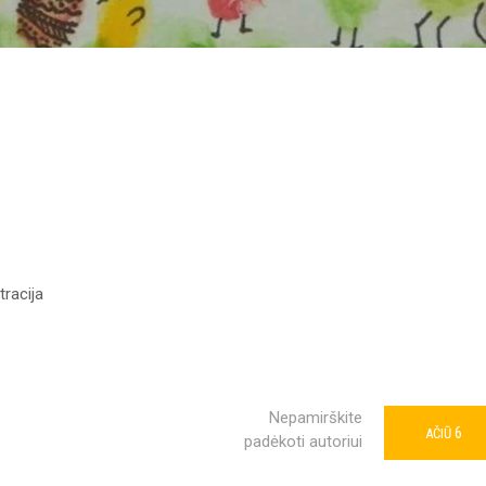
racija
Nepamirškite
6
AČIŪ
padėkoti autoriui