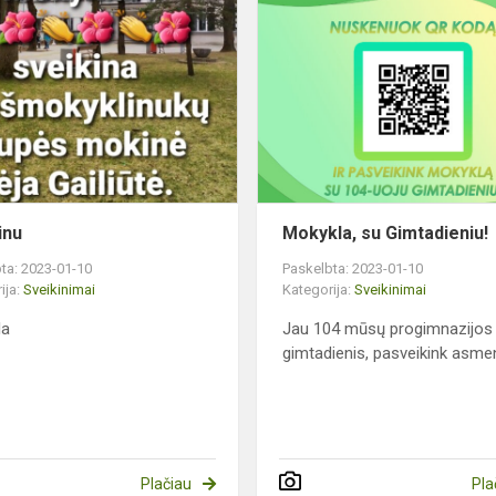
Sveikinu
s
inu
Mokykla, su Gimtadieniu!
ta: 2023-01-10
Paskelbta: 2023-01-10
ija:
Sveikinimai
Kategorija:
Sveikinimai
la
Jau 104 mūsų progimnazijos
gimtadienis, pasveikink asme
Plačiau
Pla