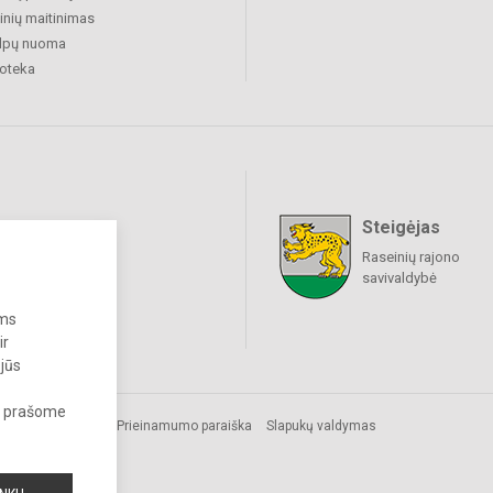
nių maitinimas
alpų nuoma
ioteka
Steigėjas
raukime
Raseinių rajono
savivaldybė
ums
ir
 jūs
s, prašome
os.
Prieinamumo paraiška
Slapukų valdymas
i