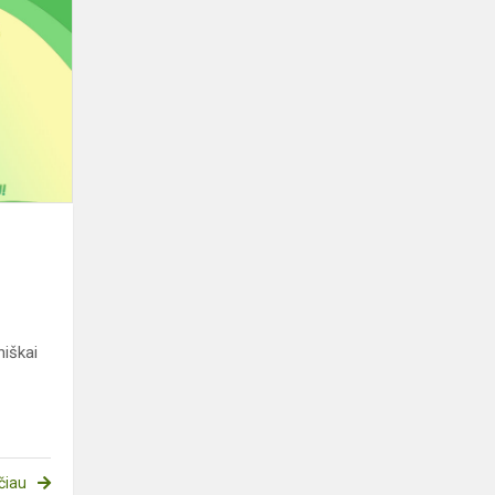
Mokykla,
su
Gimtadieniu!
niškai
čiau