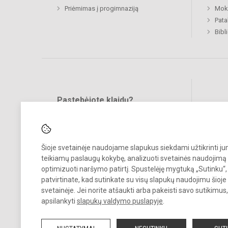
Priėmimas į progimnaziją
Moki
Pat
Bibl
Pastebėjote klaidų?
Bend
Turite pasiūlymų?
RAŠYKITE
Šioje svetainėje naudojame slapukus siekdami užtikrinti j
teikiamų paslaugų kokybę, analizuoti svetainės naudojimą 
optimizuoti naršymo patirtį. Spustelėję mygtuką „Sutinku“,
patvirtinate, kad sutinkate su visų slapukų naudojimu šioje
svetainėje. Jei norite atšaukti arba pakeisti savo sutikimu
© 2022. Raseinių Viktoro Petkaus progimnazija. Visos teisės saugom
apsilankyti
slapukų valdymo puslapyje
.
Kopijuoti turinį be raštiško mokyklos administracijos sutikimo griežta
draudžiama.