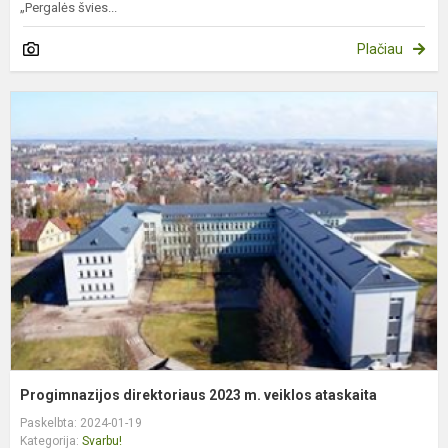
„Pergalės švies...
Plačiau
P
d
2
m
v
a
Progimnazijos direktoriaus 2023 m. veiklos ataskaita
Paskelbta: 2024-01-19
Kategorija:
Svarbu!