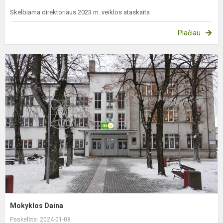
Skelbiama direktoriaus 2023 m. veiklos ataskaita
Plačiau
M
D
Mokyklos Daina
Paskelbta: 2024-01-08