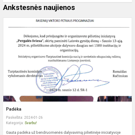
Ankstesnės naujienos
P
Padėka
Paskelbta: 2024-01-26
Kategorija:
Svarbu!
Gauta padėka už bendruomenės dalyvavimą pilietinėje iniciatyvoje