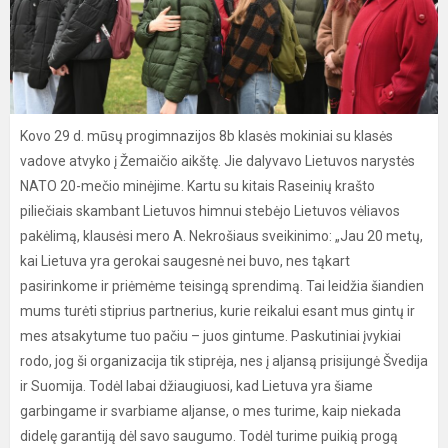
Kovo 29 d. mūsų progimnazijos 8b klasės mokiniai su klasės
vadove atvyko į Žemaičio aikštę. Jie dalyvavo Lietuvos narystės
NATO 20-mečio minėjime. Kartu su kitais Raseinių krašto
piliečiais skambant Lietuvos himnui stebėjo Lietuvos vėliavos
pakėlimą, klausėsi mero A. Nekrošiaus sveikinimo: „Jau 20 metų,
kai Lietuva yra gerokai saugesnė nei buvo, nes tąkart
pasirinkome ir priėmėme teisingą sprendimą. Tai leidžia šiandien
mums turėti stiprius partnerius, kurie reikalui esant mus gintų ir
mes atsakytume tuo pačiu – juos gintume. Paskutiniai įvykiai
rodo, jog ši organizacija tik stiprėja, nes į aljansą prisijungė Švedija
ir Suomija. Todėl labai džiaugiuosi, kad Lietuva yra šiame
garbingame ir svarbiame aljanse, o mes turime, kaip niekada
didelę garantiją dėl savo saugumo. Todėl turime puikią progą