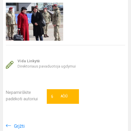
Vida Linkytė
Direktoriaus pavaduotoja ugdymui
Nepamirškite
6
AČIŪ
padėkoti autoriui
Grįžti