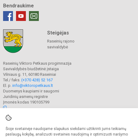
Bendraukime
Steigėjas
Raseinių rajono
savivaldybė
Raseinių Viktoro Petkaus progimnazija
Savivaldybės biudžetinė įstaiga
Vilniaus g. 11, 60180 Raseiniai
Tel./ faks.
(+370 428) 52 167
El. p.
info@viktoropetkaus.lt
Duomenys kaupiami ir saugomi
Juridinių asmenų registre
Įmonės kodas 190105799
© 2022. Raseinių Viktoro Petkaus progimnazija. Visos teisės saugomos.
Šioje svetainėje naudojame slapukus siekdami užtikrinti jums teikiamų
Kopijuoti turinį be raštiško mokyklos administracijos sutikimo griežtai
draudžiama.
paslaugų kokybę, analizuoti svetainės naudojimą ir optimizuoti naršymo