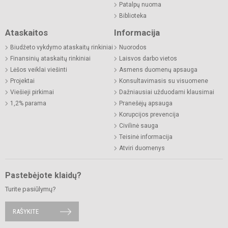
Patalpų nuoma
Biblioteka
Ataskaitos
Informacija
Biudžeto vykdymo ataskaitų rinkiniai
Nuorodos
Finansinių ataskaitų rinkiniai
Laisvos darbo vietos
Lėšos veiklai viešinti
Asmens duomenų apsauga
Projektai
Konsultavimasis su visuomene
Viešieji pirkimai
Dažniausiai užduodami klausimai
1,2% parama
Pranešėjų apsauga
Korupcijos prevencija
Civilinė sauga
Teisinė informacija
Atviri duomenys
Pastebėjote klaidų?
Turite pasiūlymų?
RAŠYKITE