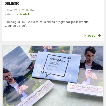
DĖMESIO!
Paskelbta: 2023-07-04
Kategorija:
Svarbu!
Pasibaigus 2022-2023 m. m. išleistas progimnazijos laikraštis
„Jaunasis aras“.
Plačiau
S
1
d
p