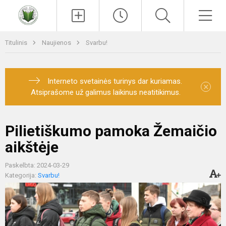
Paieška
Men
Titulinis
Naujienos
Svarbu!
Interneto svetainės turinys dar kuriamas.
×
Atsiprašome už galimus laikinus neatitikimus.
Pilietiškumo pamoka Žemaičio
aikštėje
Paskelbta: 2024-03-29
Kategorija:
Svarbu!