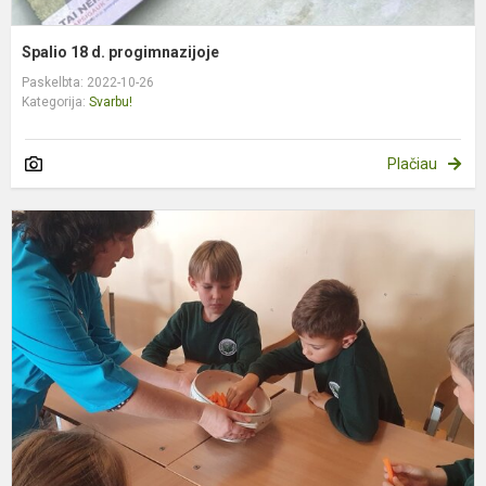
Spalio 18 d. progimnazijoje
Paskelbta: 2022-10-26
Kategorija:
Svarbu!
Plačiau
A
–
l
į
p