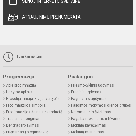
SENOJI INTERNETO SVETAINĖ
ATNAUJINIMŲ PRENUMERATA
Tvarkaraščiai
Progimnazija
Paslaugos
Apie progimnaziją
Priešmokyklinis ugdymas
Ugdymo aplinka
Pradinis ugdymas
Filosofija, misija, vizija, vertybės
Pagrindinis ugdymas
Progimnazijos simboliai
Pailgintos mokymosi dienos grupės
Progimnazijos daina ir skanduotė
Neformalusis švietimas
Tradiciniai renginiai
Pagalba mokiniams ir tėvams
Bendradarbiavimas
Mokinių pavežėjimas
Priėmimas į progimnaziją
Mokinių maitinimas