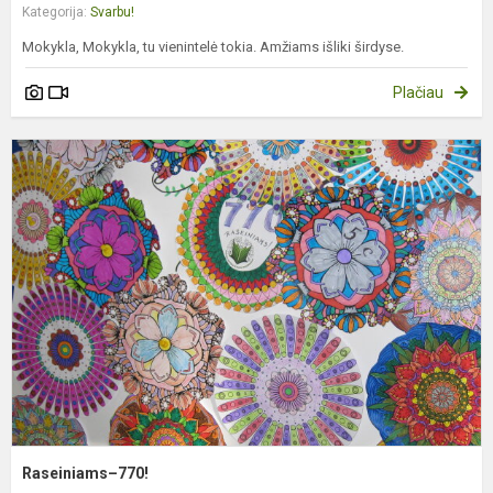
Kategorija:
Svarbu!
Mokykla, Mokykla, tu vienintelė tokia. Amžiams išliki širdyse.
Plačiau
R
7
Raseiniams–770!