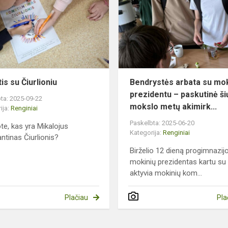
Čiurlioniu
is su Čiurlioniu
Bendrystės arbata su mok
prezidentu – paskutinė ši
ta: 2025-09-22
mokslo metų akimirk...
ija:
Renginiai
Paskelbta: 2025-06-20
ote, kas yra Mikalojus
Kategorija:
Renginiai
ntinas Čiurlionis?
Birželio 12 dieną progimnazij
mokinių prezidentas kartu su
aktyvia mokinių kom...
Plačiau
Pla