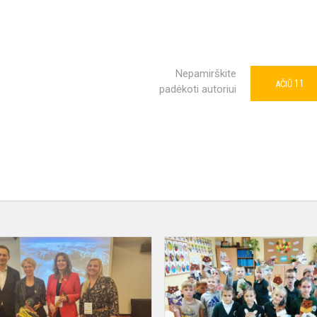
Nepamirškite
11
AČIŪ
padėkoti autoriui
„Tūkstantmečio
mokyklų“
programos
konferencija
„Lyderystės...