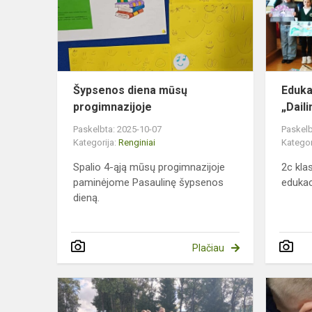
progimnazij
Šypsenos diena mūsų
Eduka
progimnazijoje
„Daili
Paskelbta: 2025-10-07
Paskelb
Kategorija:
Renginiai
Kategor
Spalio 4-ąją mūsų progimnazijoje
2c kla
paminėjome Pasaulinę šypsenos
eduka
dieną.
Plačiau
Tradicinė
„Mažoji