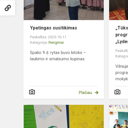
Ypatingas susitikimas
„Tūks
progr
Paskelbta: 2025-10-11
„Lyde
Kategorija:
Renginiai
Paskelb
Spalio 9 d. rytas buvo kitoks –
Kategor
laukimo ir smalsumo kupinas.
Vilniu
progr
mokykl
Plačiau
Šypsenos
diena
mūsų