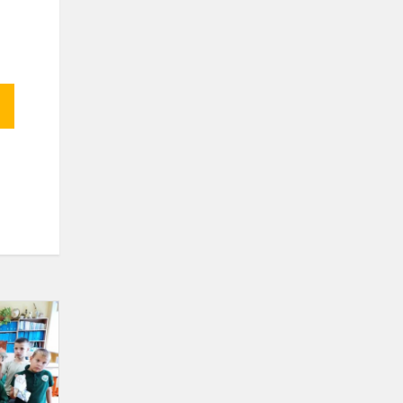
Kūrybinės
dirbtuvės
„Žaliasis
raštingumas“