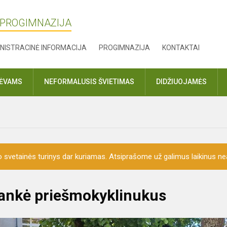
 PROGIMNAZIJA
NISTRACINĖ INFORMACIJA
PROGIMNAZIJA
KONTAKTAI
TĖVAMS
NEFORMALUSIS ŠVIETIMAS
DIDŽIUOJAMĖS
o svetainės turinys dar kuriamas. Atsiprašome už galimus laikinus nea
plankė priešmokyklinukus