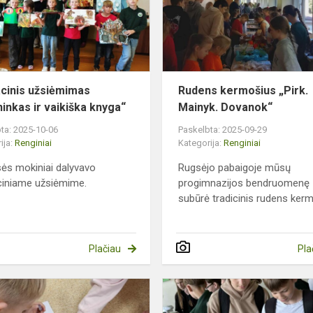
oje
ir
vaikiška
knyga“
cinis užsiėmimas
Rudens kermošius „Pirk.
ninkas ir vaikiška knyga“
Mainyk. Dovanok“
ta: 2025-10-06
Paskelbta: 2025-09-29
ija:
Renginiai
Kategorija:
Renginiai
sės mokiniai dalyvavo
Rugsėjo pabaigoje mūsų
ciniame užsiėmime.
progimnazijos bendruomenę
subūrė tradicinis rudens kerm
Plačiau
Pla
Pažintis
su