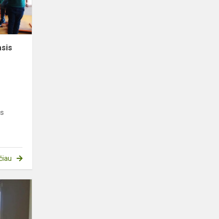
asis
is
čiau
Rudens
kermošius
„Pirk.