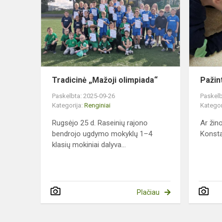
olimpiada“
Tradicinė „Mažoji olimpiada“
Pažint
Paskelbta: 2025-09-26
Paskelb
Kategorija:
Renginiai
Kategor
Rugsėjo 25 d. Raseinių rajono
Ar žin
bendrojo ugdymo mokyklų 1–4
Konsta
klasių mokiniai dalyva...
Plačiau