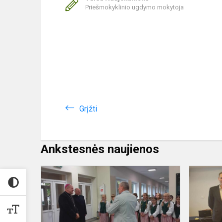
Priešmokyklinio ugdymo mokytoja
Grįžti
Ankstesnės naujienos
Ypatingas
susitikimas