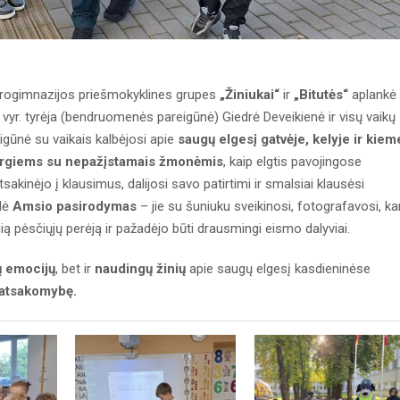
progimnazijos priešmokyklines grupes
„Žiniukai“
ir
„Bitutės“
aplankė
s vyr. tyrėja (bendruomenės pareigūnė) Giedrė Deveikienė ir visų vaikų
igūnė su vaikais kalbėjosi apie
saugų elgesį gatvėje, kelyje ir kiem
argiems su nepažįstamais žmonėmis
, kaip elgtis pavojingose
tsakinėjo į klausimus, dalijosi savo patirtimi ir smalsiai klausėsi
lė
Amsio pasirodymas
– jie su šuniuku sveikinosi, fotografavosi, ka
ą pėsčiųjų perėją ir pažadėjo būti drausmingi eismo dalyviai.
 emocijų
, bet ir
naudingų žinių
apie saugų elgesį kasdieninėse
atsakomybę.