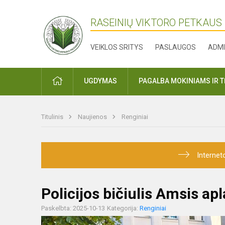
RASEINIŲ VIKTORO PETKAUS
VEIKLOS SRITYS
PASLAUGOS
ADMI
PRADŽIA
UGDYMAS
PAGALBA MOKINIAMS IR 
Titulinis
Naujienos
Renginiai
Internet
Policijos bičiulis Amsis a
Paskelbta: 2025-10-13
Kategorija:
Renginiai