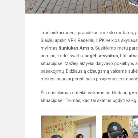
Tradiciškai rudenį, prasidėjus mokslo metams, 
Šiaulių apskr. VPK Raseinių r. PK veiklos skyriau
mylimas
šuniukas Amsis
. Susitikimo metu pare
priminė, kodėl svarbu
segėti atšvaitus
, būti
ats
situacijose. Mažieji aktyviai dalyvavo pokalbyje, a
pasakojimų. Didžiausią džiaugsmą vaikams sukė
mokėsi saugiai pereiti šalia progimnazijos esanči
Šis susitikimas suteikė vaikams ne tik daug
gerų
situacijose. Tikimės, kad tai skatins ugdyti vaikų