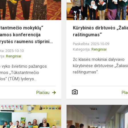
tantmečio mokyklų“
Kūrybinės dirbtuvės „Žali
amos konferencija
raštingumas“
rystės raumens stiprini...
Paskelbta: 2025-10-09
Kategorija:
Renginiai
ta: 2025-10-10
ija:
Renginiai
2c klasės mokiniai dalyvavo
kūrybinėse dirbtuvėse „Žalias
je vyko švietimo pažangos
raštingumas“.
amos „Tūkstantmečio
os“ (TŪM) lyderys...
Plačiau
Pla
Edukacinis
užsiėmimas
„Dailininkas