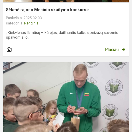
Sėkmė rajono Meninio skaitymo konkurse
Paskelbta: 2025-02-03
Kategorija:
Renginiai
,,Kiekvienas iš mūsų – kūrėjas, dailinantis kalbos peizažą savomis
spalvomis, o...
Plačiau
P
v
o
p
E
D