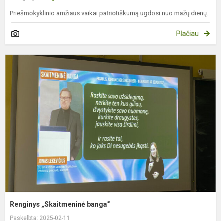
Priešmokyklinio amžiaus vaikai patriotiškumą ugdosi nuo mažų dienų.
Plačiau
R
„
b
Renginys „Skaitmeninė banga“
Paskelbta: 2025-02-11