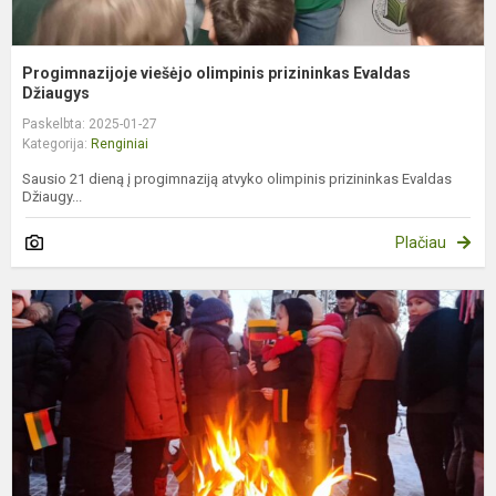
Progimnazijoje viešėjo olimpinis prizininkas Evaldas
Džiaugys
Paskelbta: 2025-01-27
Kategorija:
Renginiai
Sausio 21 dieną į progimnaziją atvyko olimpinis prizininkas Evaldas
Džiaugy...
Plačiau
S
1
oj
–
L
g
d