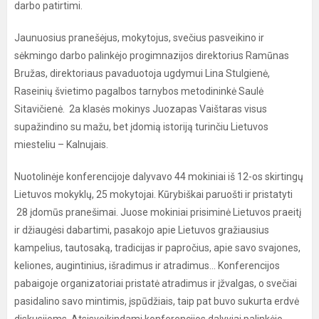
darbo patirtimi.
Jaunuosius pranešėjus, mokytojus, svečius pasveikino ir
sėkmingo darbo palinkėjo progimnazijos direktorius Ramūnas
Bružas, direktoriaus pavaduotoja ugdymui Lina Stulgienė,
Raseinių švietimo pagalbos tarnybos metodininkė Saulė
Sitavičienė. 2a klasės mokinys Juozapas Vaištaras visus
supažindino su mažu, bet įdomią istoriją turinčiu Lietuvos
miesteliu – Kalnujais.
Nuotolinėje konferencijoje dalyvavo 44 mokiniai iš 12-os skirtingų
Lietuvos mokyklų, 25 mokytojai. Kūrybiškai paruošti ir pristatyti
28 įdomūs pranešimai. Juose mokiniai prisiminė Lietuvos praeitį
ir džiaugėsi dabartimi, pasakojo apie Lietuvos gražiausius
kampelius, tautosaką, tradicijas ir papročius, apie savo svajones,
keliones, augintinius, išradimus ir atradimus... Konferencijos
pabaigoje organizatoriai pristatė atradimus ir įžvalgas, o svečiai
pasidalino savo mintimis, įspūdžiais, taip pat buvo sukurta erdvė