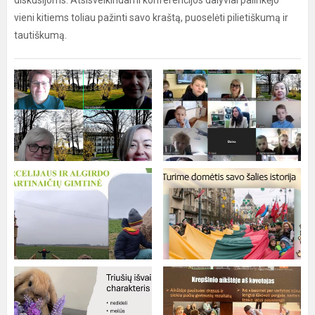
diskusijoms. Atsisveikindami konferencijos dalyviai palinkėjo
vieni kitiems toliau pažinti savo kraštą, puoselėti pilietiškumą ir
tautiškumą.