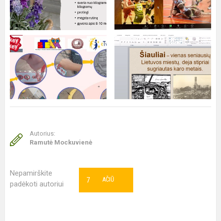
Autorius:
Ramutė Mockuvienė
Nepamirškite
7
AČIŪ
padėkoti autoriui