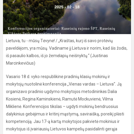
Lietuva, tu - mūsų Tėvynė! / „Kraštas, kurį iš savo protėvių
paveldėjom, yra mūsų. Vadiname jį Lietuva ir norim, kad šis žodis,
iš pasaulio kalbos, iš jo žemėlapių neišnyktų.“ (Justinas
Marcinkevičius)
Vasario 18 d. vyko respublikinė pradinių klasių mokinių ir
mokytojų nuotolinė konferencija „Vienas vardas – Lietuva“. Ją
organizavo pradinio ugdymo mokytojos metodininkės Dalia
Kosienė, Regina Kaminskienė, Ramutė Mockuvienė, Vilma
Miklienė. Konferencijos tikslas – ugdyti mokinių bendruosius
dalykinius gebėjimus ir kritinį mąstymą, saviraišką, poreikį plėsti
kompetenciją. Jau 17-ą kartą mokytojos pakvietė mokinius ir
mokytojus iš įvairiausių Lietuvos kampelių pasidalinti gerąja