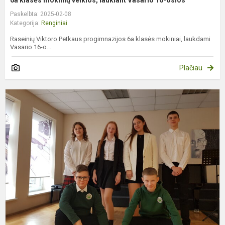
Paskelbta: 2025-02-08
Kategorija:
Renginiai
Raseinių Viktoro Petkaus progimnazijos 6a klasės mokiniai, laukdami
Vasario 16-o...
Plačiau
S
r
M
s
k