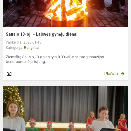
Sausio 13-oji – Laisvės gynėjų diena!
Paskelbta: 2025-01-13
Kategorija:
Renginiai
Žiemišką Sausio 13-osios rytą 8.00 val. visa progimnazijos
bendruomenė prisijung...
Plačiau
P
a
–
l