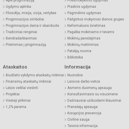
Apie progimnaziją
Priešmokyklinis ugdymas
Ugdymo aplinka
Pradinis ugdymas
Filosofija, misija, vizija, vertybės
Pagrindinis ugdymas
Progimnazijos simboliai
Pailgintos mokymosi dienos grupės
Progimnazijos daina ir skanduotė
Neformalusis švietimas
Tradiciniai renginiai
Pagalba mokiniams ir tėvams
Bendradarbiavimas
Mokinių pavežėjimas
Priėmimas į progimnaziją
Mokinių maitinimas
Patalpų nuoma
Biblioteka
Ataskaitos
Informacija
Biudžeto vykdymo ataskaitų rinkiniai
Nuorodos
Finansinių ataskaitų rinkiniai
Laisvos darbo vietos
Lėšos veiklai viešinti
Asmens duomenų apsauga
Projektai
Konsultavimasis su visuomene
Viešieji pirkimai
Dažniausiai užduodami klausimai
1,2% parama
Pranešėjų apsauga
Korupcijos prevencija
Civilinė sauga
Teisinė informacija