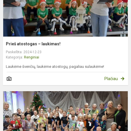
Prieš atostogas – laukimas!
Paskelbta: 2024-12-23
Kategorija:
Renginiai
Laukėme švenčių, laukėme atostogų, pagaliau sulaukėme!
Plačiau
K
k
k