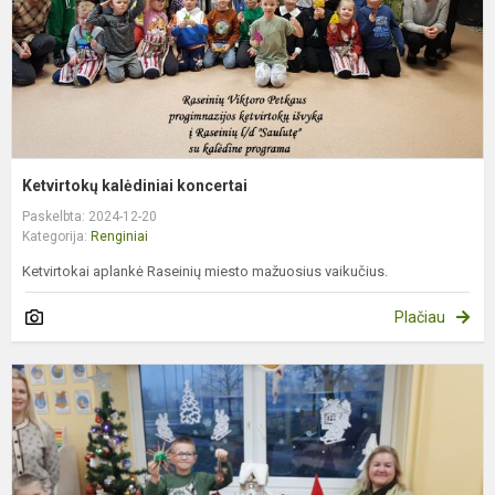
Ketvirtokų kalėdiniai koncertai
Paskelbta: 2024-12-20
Kategorija:
Renginiai
Ketvirtokai aplankė Raseinių miesto mažuosius vaikučius.
Plačiau
K
d
P
g