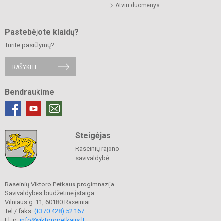
Atviri duomenys
Pastebėjote klaidų?
Turite pasiūlymų?
RAŠYKITE
Bendraukime
Steigėjas
Raseinių rajono
savivaldybė
Raseinių Viktoro Petkaus progimnazija
Savivaldybės biudžetinė įstaiga
Vilniaus g. 11, 60180 Raseiniai
Tel./ faks.
(+370 428) 52 167
El. p.
info@viktoropetkaus.lt