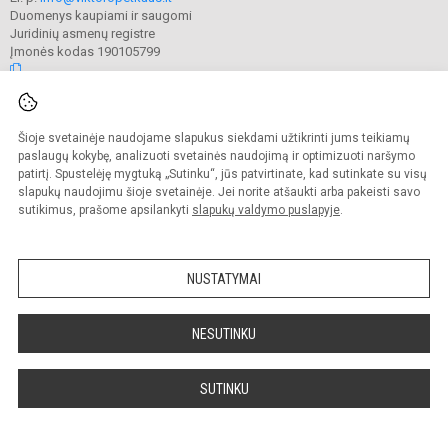
Duomenys kaupiami ir saugomi
Juridinių asmenų registre
Įmonės kodas 190105799
© 2022. Raseinių Viktoro Petkaus progimnazija. Visos teisės saugomos.
Šioje svetainėje naudojame slapukus siekdami užtikrinti jums teikiamų
Kopijuoti turinį be raštiško mokyklos administracijos sutikimo griežtai
draudžiama.
paslaugų kokybę, analizuoti svetainės naudojimą ir optimizuoti naršymo
patirtį. Spustelėję mygtuką „Sutinku“, jūs patvirtinate, kad sutinkate su visų
Prieinamumo paraiška
Slapukų valdymas
slapukų naudojimu šioje svetainėje. Jei norite atšaukti arba pakeisti savo
sutikimus, prašome apsilankyti
slapukų valdymo puslapyje
.
Sumanus būdas atnaujinti
mokyklos interneto
svetainę
NUSTATYMAI
NESUTINKU
SUTINKU