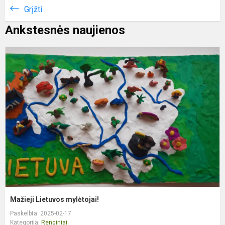
Grįžti
Ankstesnės naujienos
M
L
m
Mažieji Lietuvos mylėtojai!
Paskelbta: 2025-02-17
Kategorija:
Renginiai