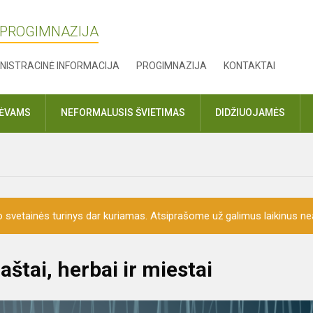
 PROGIMNAZIJA
NISTRACINĖ INFORMACIJA
PROGIMNAZIJA
KONTAKTAI
TĖVAMS
NEFORMALUSIS ŠVIETIMAS
DIDŽIUOJAMĖS
o svetainės turinys dar kuriamas. Atsiprašome už galimus laikinus nea
aštai, herbai ir miestai