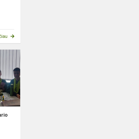
čiau
Gamtos
viktorina
„Pavasario
saulei
nušvitus
meiliai...“
ario