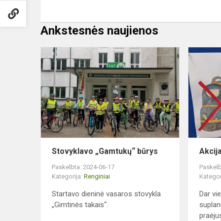
Ankstesnės naujienos
Stovyklavo
„Gamtukų“
būrys
Stovyklavo „Gamtukų“ būrys
Akcija
Paskelbta: 2024-06-17
Paskelb
Kategorija:
Renginiai
Kategor
Startavo dieninė vasaros stovykla
Dar vi
„Gimtinės takais“.
suplan
praėjus