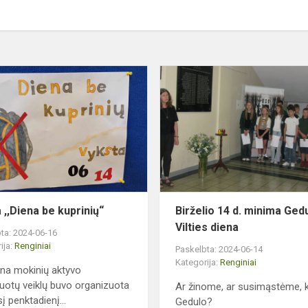
Akcija
,,Diena
be
kuprinių“
 ,,Diena be kuprinių“
Birželio 14 d. minima Gedu
Vilties diena
ta: 2024-06-16
ija:
Renginiai
Paskelbta: 2024-06-14
Kategorija:
Renginiai
ena mokinių aktyvo
uotų veiklų buvo organizuota
Ar žinome, ar susimąstėme, 
į penktadienį...
Gedulo?