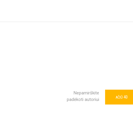
Nepamirškite
40
AČIŪ
padėkoti autoriui