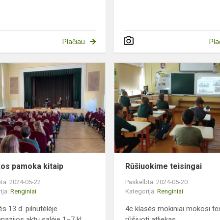
Plačiau
Pla
Muzikos
pamoka
kitaip
os pamoka kitaip
Rūšiuokime teisingai
ta: 2024-05-22
Paskelbta: 2024-05-20
ija:
Renginiai
Kategorija:
Renginiai
s 13 d. pilnutėlėje
4c klasės mokiniai mokosi tei
nazijos aktų salėje 1–7 kl.
rūšiuoti atliekas.