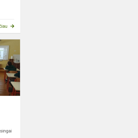
čiau
Rūšiuokime
teisingai
singai