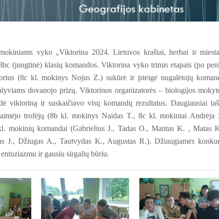
 mokiniams vyko „Viktorina 2024. Lietuvos kraštai, herbai ir miesta
 8bc (jungtinė) klasių komandos. Viktorina vyko trimis etapais (po pen
orius (8c kl. mokinys Nojus Z.) sukūrė ir įsteigė nugalėtojų koman
dalyviams dovanojo prizų. Viktorinos organizatorės – biologijos mokyt
ė viktoriną ir suskaičiavo visų komandų rezultatus. Daugiausiai ta
laimėjo trofėjų (8b kl. mokinys Naidas T., 8c kl. mokiniai Andrėja 
kl. mokinių komandai (Gabrielius J., Tadas O., Mantas K. , Matas K
das J., Džiugas A., Tautvydas K., Augustas R.). Džiaugiamės konku
entuziazmu ir gausiu sirgalių būriu.