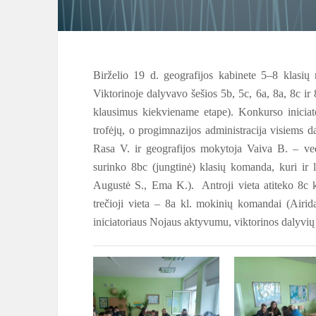
Birželio 19 d. geografijos kabinete 5–8 klasių
Viktorinoje dalyvavo šešios 5b, 5c, 6a, 8a, 8c ir
klausimus kiekviename etape). Konkurso iniciat
trofėjų, o progimnazijos administracija visiems 
Rasa V. ir geografijos mokytoja Vaiva B. – ved
surinko 8bc (jungtinė) klasių komanda, kuri ir 
Augustė S., Ema K.). Antroji vieta atiteko 8c 
trečioji vieta – 8a kl. mokinių komandai (Airi
iniciatoriaus Nojaus aktyvumu, viktorinos dalyvių 