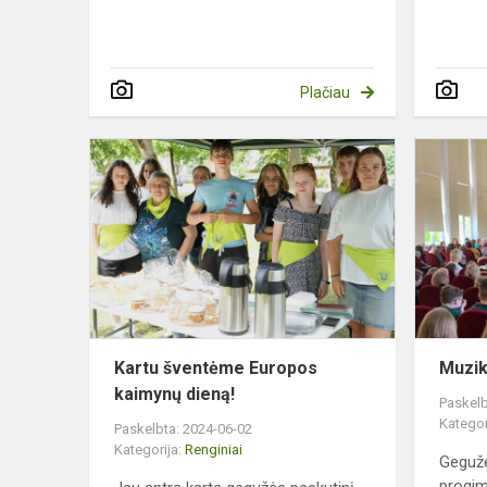
Plačiau
Kartu
šventėme
Europos
kaimynų
dieną!
Kartu šventėme Europos
Muzik
kaimynų dieną!
Paskelb
Kategor
Paskelbta: 2024-06-02
Kategorija:
Renginiai
Gegužė
progim