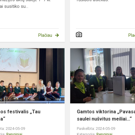
i susitiko su...
Plačiau
Pla
Muzikos
festivalis
„Tau
muzika“
os festivalis „Tau
Gamtos viktorina „Pavas
a“
saulei nušvitus meiliai...“
ta: 2024-05-09
Paskelbta: 2024-05-09
ija:
Renginiai
Kategorija:
Renginiai