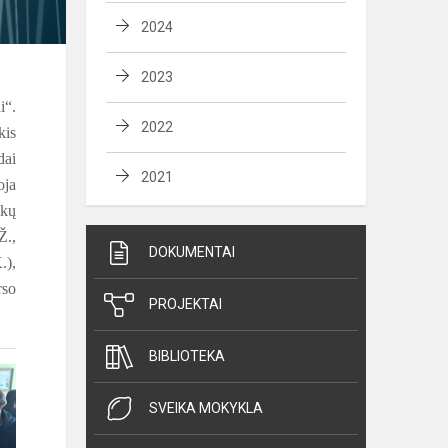
2024
2023
i“.
2022
kis
dai
2021
oja
škų
Ž.,
DOKUMENTAI
.),
rso
PROJEKTAI
BIBLIOTEKA
SVEIKA MOKYKLA