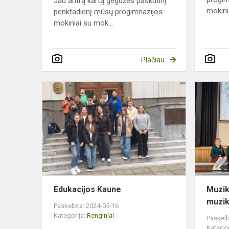
Jau antrą kartą gegužės paskutinį
mokinia
penktadienį mūsų progimnazijos
mokiniai su mok...
Plačiau
Edukacijos
Kaune
Edukacijos Kaune
Muzik
muzik
Paskelbta: 2024-05-16
Kategorija:
Renginiai
Paskelb
Kategor