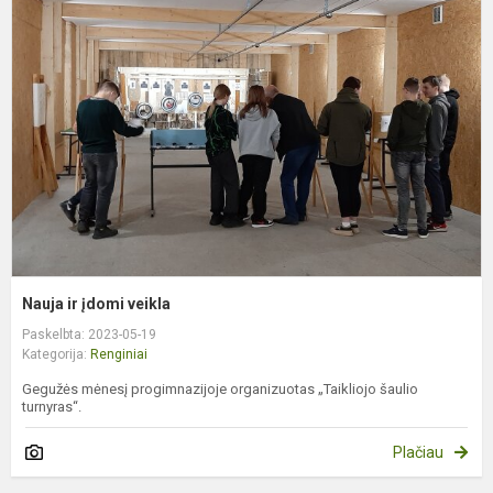
ir
į
v
Nauja ir įdomi veikla
Paskelbta: 2023-05-19
Kategorija:
Renginiai
Gegužės mėnesį progimnazijoje organizuotas „Taikliojo šaulio
turnyras“.
Plačiau