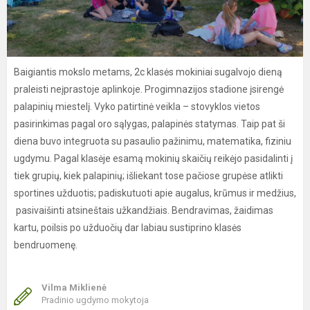
Baigiantis mokslo metams, 2c klasės mokiniai sugalvojo dieną
praleisti neįprastoje aplinkoje. Progimnazijos stadione įsirengė
palapinių miestelį. Vyko patirtinė veikla – stovyklos vietos
pasirinkimas pagal oro sąlygas, palapinės statymas. Taip pat ši
diena buvo integruota su pasaulio pažinimu, matematika, fiziniu
ugdymu. Pagal klasėje esamą mokinių skaičių reikėjo pasidalinti į
tiek grupių, kiek palapinių; išliekant tose pačiose grupėse atlikti
sportines užduotis; padiskutuoti apie augalus, krūmus ir medžius,
pasivaišinti atsineštais užkandžiais. Bendravimas, žaidimas
kartu, poilsis po užduočių dar labiau sustiprino klasės
bendruomenę.
Vilma Miklienė
Pradinio ugdymo mokytoja