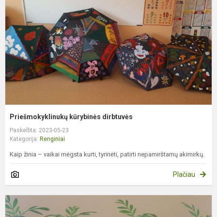
Priešmokyklinukų kūrybinės dirbtuvės
Paskelbta: 2023-05-23
Kategorija:
Renginiai
Kaip žinia – vaikai mėgsta kurti, tyrinėti, patirti nepamirštamų akimirkų.
Plačiau
M
T