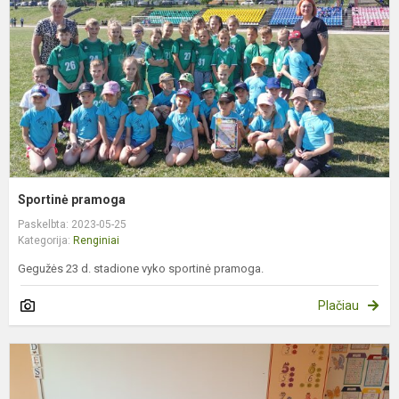
Sportinė pramoga
Paskelbta: 2023-05-25
Kategorija:
Renginiai
Gegužės 23 d. stadione vyko sportinė pramoga.
Plačiau
P
k
d