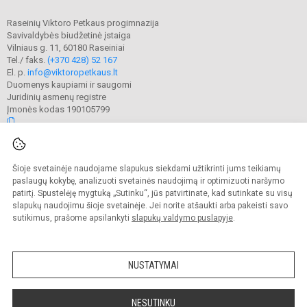
Raseinių Viktoro Petkaus progimnazija
Savivaldybės biudžetinė įstaiga
Vilniaus g. 11, 60180 Raseiniai
Tel./ faks.
(+370 428) 52 167
El. p.
info@viktoropetkaus.lt
Duomenys kaupiami ir saugomi
Juridinių asmenų registre
Įmonės kodas 190105799
© 2022. Raseinių Viktoro Petkaus progimnazija. Visos teisės saugomos.
Šioje svetainėje naudojame slapukus siekdami užtikrinti jums teikiamų
Kopijuoti turinį be raštiško mokyklos administracijos sutikimo griežtai
draudžiama.
paslaugų kokybę, analizuoti svetainės naudojimą ir optimizuoti naršymo
patirtį. Spustelėję mygtuką „Sutinku“, jūs patvirtinate, kad sutinkate su visų
Prieinamumo paraiška
Slapukų valdymas
slapukų naudojimu šioje svetainėje. Jei norite atšaukti arba pakeisti savo
sutikimus, prašome apsilankyti
slapukų valdymo puslapyje
.
Sumanus būdas atnaujinti
mokyklos interneto
svetainę
NUSTATYMAI
NESUTINKU