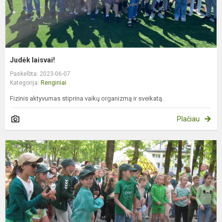
Judėk laisvai!
Paskelbta: 2023-06-07
Kategorija:
Renginiai
Fizinis aktyvumas stiprina vaikų organizmą ir sveikatą.
Plačiau
T
v
g
d
p
p