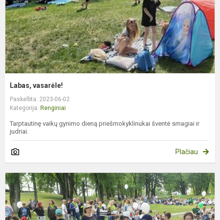
Labas, vasarėle!
Paskelbta: 2023-06-02
Kategorija:
Renginiai
Tarptautinę vaikų gynimo dieną priešmokyklinukai šventė smagiai ir
judriai.
Plačiau
K
p