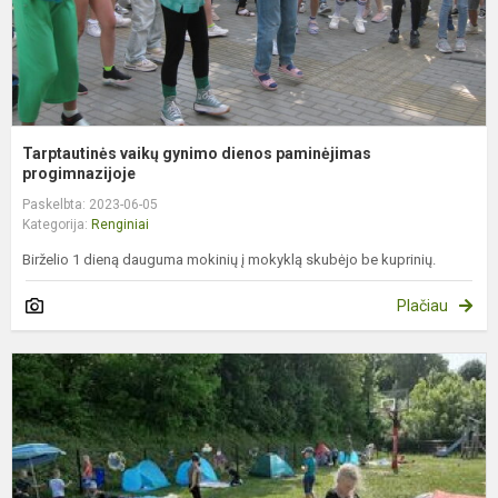
Tarptautinės vaikų gynimo dienos paminėjimas
progimnazijoje
Paskelbta: 2023-06-05
Kategorija:
Renginiai
Birželio 1 dieną dauguma mokinių į mokyklą skubėjo be kuprinių.
Plačiau
L
v