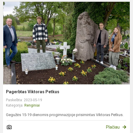
P
V
P
Pagerbtas Viktoras Petkus
Paskelbta: 2023-05-19
Kategorija:
Renginiai
Gegužės 15-19 dienomis progimnazijoje prisimintas Viktoras Petkus.
Plačiau