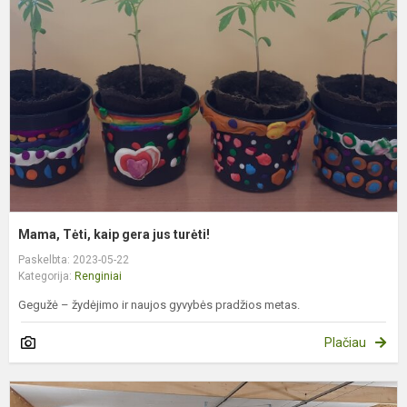
k
g
j
t
Mama, Tėti, kaip gera jus turėti!
Paskelbta: 2023-05-22
Kategorija:
Renginiai
Gegužė – žydėjimo ir naujos gyvybės pradžios metas.
Plačiau
N