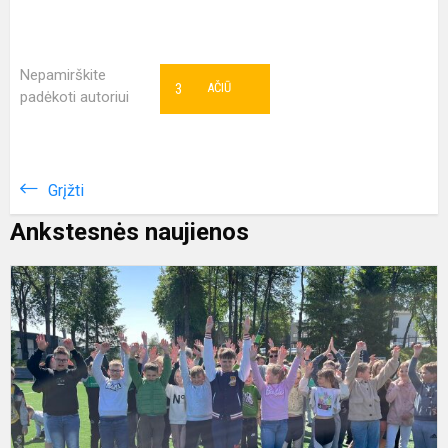
Nepamirškite
3
AČIŪ
padėkoti autoriui
Grįžti
Ankstesnės naujienos
J
l