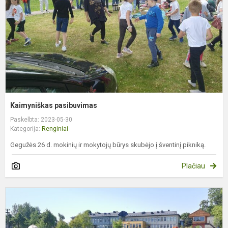
Kaimyniškas pasibuvimas
Paskelbta: 2023-05-30
Kategorija:
Renginiai
Gegužės 26 d. mokinių ir mokytojų būrys skubėjo į šventinį pikniką.
Plačiau
S
p