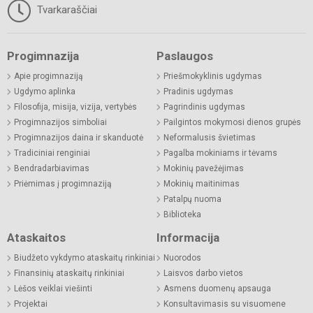
Tvarkaraščiai
Progimnazija
Paslaugos
Apie progimnaziją
Priešmokyklinis ugdymas
Ugdymo aplinka
Pradinis ugdymas
Filosofija, misija, vizija, vertybės
Pagrindinis ugdymas
Progimnazijos simboliai
Pailgintos mokymosi dienos grupės
Progimnazijos daina ir skanduotė
Neformalusis švietimas
Tradiciniai renginiai
Pagalba mokiniams ir tėvams
Bendradarbiavimas
Mokinių pavežėjimas
Priėmimas į progimnaziją
Mokinių maitinimas
Patalpų nuoma
Biblioteka
Ataskaitos
Informacija
Biudžeto vykdymo ataskaitų rinkiniai
Nuorodos
Finansinių ataskaitų rinkiniai
Laisvos darbo vietos
Lėšos veiklai viešinti
Asmens duomenų apsauga
Projektai
Konsultavimasis su visuomene