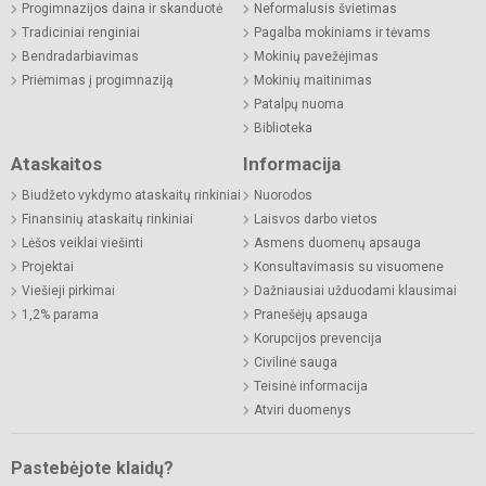
Progimnazijos daina ir skanduotė
Neformalusis švietimas
Tradiciniai renginiai
Pagalba mokiniams ir tėvams
Bendradarbiavimas
Mokinių pavežėjimas
Priėmimas į progimnaziją
Mokinių maitinimas
Patalpų nuoma
Biblioteka
Ataskaitos
Informacija
Biudžeto vykdymo ataskaitų rinkiniai
Nuorodos
Finansinių ataskaitų rinkiniai
Laisvos darbo vietos
Lėšos veiklai viešinti
Asmens duomenų apsauga
Projektai
Konsultavimasis su visuomene
Viešieji pirkimai
Dažniausiai užduodami klausimai
1,2% parama
Pranešėjų apsauga
Korupcijos prevencija
Civilinė sauga
Teisinė informacija
Atviri duomenys
Pastebėjote klaidų?