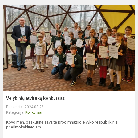
V
a
k
Velykinių atvirukų konkursas
Paskelbta: 2024-03-28
Kategorija:
Konkursai
Kovo mėn. paskutinę savaitę progimnazijoje vyko respublikinis
priešmokyklinio am...