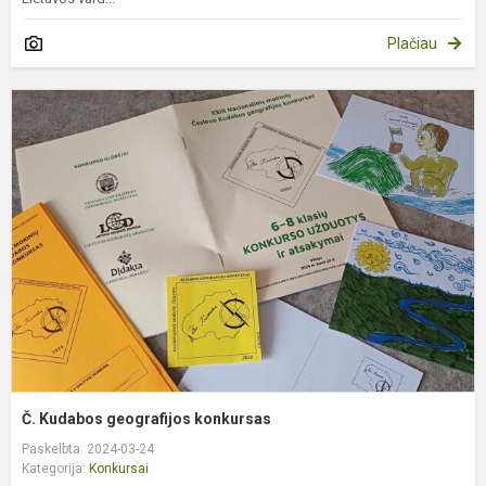
Plačiau
Č
K
g
k
Č. Kudabos geografijos konkursas
Paskelbta: 2024-03-24
Kategorija:
Konkursai