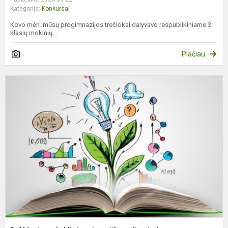
Kategorija:
Konkursai
Kovo mėn. mūsų progimnazijos trečiokai dalyvavo respublikiniame 3
klasių mokinių...
Plačiau
3
4
k
m
m
o