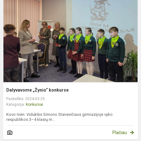
„
k
Dalyvavome „Žynio“ konkurse
Paskelbta: 2024-03-29
Kategorija:
Konkursai
Kovo mėn. Viduklės Simono Stanevičiaus gimnazijoje vyko
respublikos 3–4 klasių m...
Plačiau