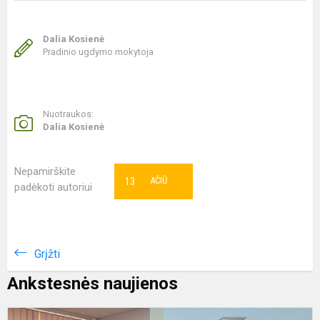
Dalia Kosienė
Pradinio ugdymo mokytoja
Nuotraukos:
Dalia Kosienė
Nepamirškite
13
AČIŪ
padėkoti autoriui
Grįžti
Ankstesnės naujienos
D