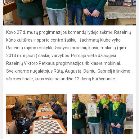
Kovo 27 d. mūsų progimnazijos komandą lydėjo sėkmė. Raseinių
kūno kultūros ir sporto centro šaškių–šachmatų klube vyko
Raseinių rajono mokyklų žaidynių pradinių klasių mokinių (gim.
2013 m. ir jaun.) šaškių varžybos. Pirmąja vieta džiaugėsi
Raseinių Viktoro Petkaus progimnazijos 4b klasės mokiniai.
Sveikiname nugalėtojus Rūtą, Augustą, Dainių, Gabrielį ir linkime
sėkmės finale, kuris vyks balandžio 12 dieną Kuršėnuose.