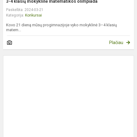
3-4 klasių mokyklinė matematikos olimpiada
Paskelbta: 2024-03-21
Kategorija:
Konkursai
Kovo 21 dieną mūsų progimnazijoje vyko mokyklinė 3–4 klasių
matem...
Plačiau
E
r