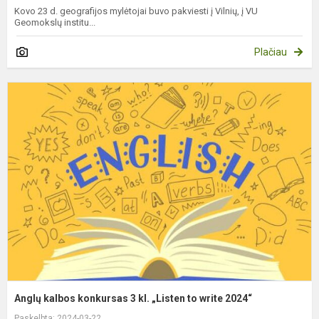
Kovo 23 d. geografijos mylėtojai buvo pakviesti į Vilnių, į VU
Geomokslų institu...
Plačiau
A
k
k
3
kl
„
t
w
2
Anglų kalbos konkursas 3 kl. „Listen to write 2024“
Paskelbta: 2024-03-22