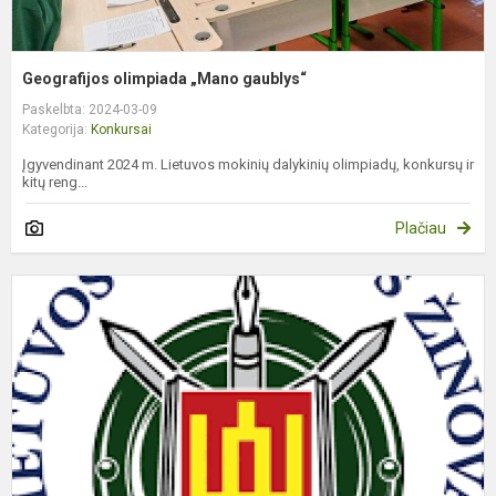
Geografijos olimpiada „Mano gaublys“
Paskelbta: 2024-03-09
Kategorija:
Konkursai
Įgyvendinant 2024 m. Lietuvos mokinių dalykinių olimpiadų, konkursų ir
kitų reng...
Plačiau
I
ž
k