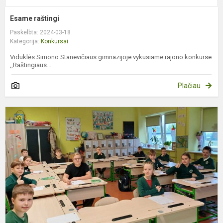
Esame raštingi
Paskelbta: 2024-03-18
Kategorija:
Konkursai
Viduklės Simono Stanevičiaus gimnazijoje vykusiame rajono konkurse
,,Raštingiaus...
Plačiau
G
o
„
g