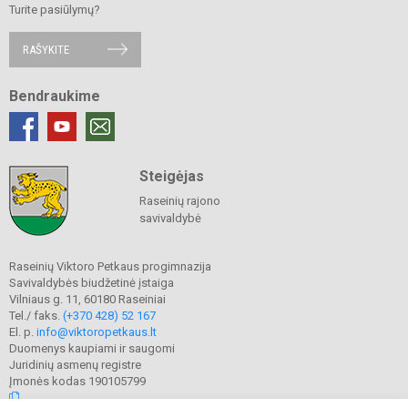
Turite pasiūlymų?
RAŠYKITE
Bendraukime
Steigėjas
Raseinių rajono
savivaldybė
Raseinių Viktoro Petkaus progimnazija
Savivaldybės biudžetinė įstaiga
Vilniaus g. 11, 60180 Raseiniai
Tel./ faks.
(+370 428) 52 167
El. p.
info@viktoropetkaus.lt
Duomenys kaupiami ir saugomi
Juridinių asmenų registre
Įmonės kodas 190105799