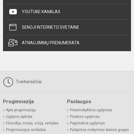
YOUTUBE KANALAS
SENOJI INTERNETO SVETAINĖ
ATNAUJINIMŲ PRENUMERATA
Tvarkaraščiai
Progimnazija
Paslaugos
Apie progimnaziją
Priešmokyklinis ugdymas
Ugdymo aplinka
Pradinis ugdymas
Filosofija, misija, vizija, vertybės
Pagrindinis ugdymas
Progimnazijos simboliai
Pailgintos mokymosi dienos grupės