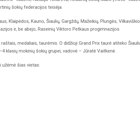
rtinių šokių federacijos teisėja.
us, Klaipėdos, Kauno, Šiaulių, Gargždų, Mažeikių, Plungės, Vilkaviškio
nazijos ir, be abejo, Raseinių Viktoro Petkaus progimnazijos.
aštais, medaliais, taurėmis. O didžioji Grand Prix taurė atiteko Šiauli
4 klasių mokinių šokių grupei, vadovė – Jūratė Vaitkenė.
i užėmė šias vietas: