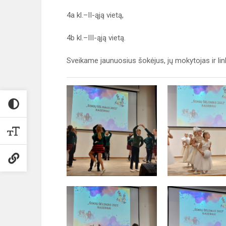
4a kl.–II-ąją vietą,
4b kl.–III-ąją vietą.
Sveikame jaunuosius šokėjus, jų mokytojas ir lin