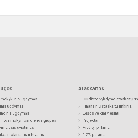
augos
Ataskaitos
šmokyklinis ugdymas
Biudžeto vykdymo ataskaitų rin
inis ugdymas
Finansinių ataskaitų rinkiniai
indinis ugdymas
Lėšos veiklai viešinti
gintos mokymosi dienos grupės
Projektai
rmalusis švietimas
Viešieji pirkimai
lba mokiniams ir tėvams
1,2% parama