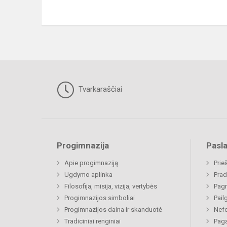
Tvarkaraščiai
Progimnazija
Pasl
Apie progimnaziją
Prie
Ugdymo aplinka
Prad
Filosofija, misija, vizija, vertybės
Pagr
Progimnazijos simboliai
Pail
Progimnazijos daina ir skanduotė
Nefo
Tradiciniai renginiai
Paga