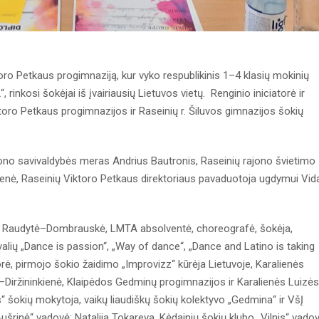
toro Petkaus progimnaziją, kur vyko respublikinis 1–4 klasių mokinių
inkosi šokėjai iš įvairiausių Lietuvos vietų. Renginio iniciatorė ir
oro Petkaus progimnazijos ir Raseinių r. Šiluvos gimnazijos šokių
jono savivaldybės meras Andrius Bautronis, Raseinių rajono švietimo
enė, Raseinių Viktoro Petkaus direktoriaus pavaduotoja ugdymui Vid
ė Raudytė–Dombrauskė, LMTA absolventė, choreografė, šokėja,
valių „Dance is passion“, „Way of dance“, „Dance and Latino is taking
rė, pirmojo šokio žaidimo „Improvizz“ kūrėja Lietuvoje, Karalienės
Diržininkienė, Klaipėdos Gedminų progimnazijos ir Karalienės Luizės
s“ šokių mokytoja, vaikų liaudiškų šokių kolektyvo „Gedmina“ ir VšĮ
ušrinė“ vadovė; Natalija Tokareva, Kėdainių šokių klubo „Vilnis“ vadov