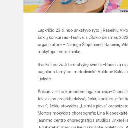
Lapkričio 23 d. nuo ankstyvo ryto į Raseinių Vik
šokių konkursas–festivalis „Šokio šėlsmas 2022“, r
organizatorė – Neringa Šlopšnienė, Raseinių Vikt
mokytoja metodininkė.
Sveikinimo žodį tarė atvykę svečiai–Raseinių ra
pagalbos tarnybos metodininkė Valdonė Balčaiti
Linkytė.
Šokius vertino kompetentinga komisija–Gabriel
televizijos projektų dalyvė, šokių konkursų–festi
over“, šokių stovyklos „Laimės pieva“ organizato
Mortos mokyklos choreografė; Lina Klepeckaitė–
jaunimo centro choreografijos studijos „Inkarėli
„Edukateka“ merginų liaudiškų šokių kolektyvo „A