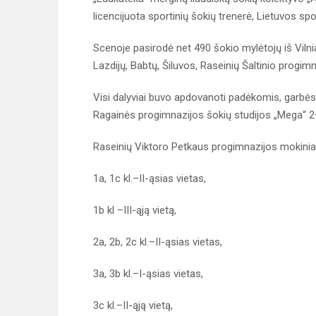
licencijuota sportinių šokių trenerė, Lietuvos spo
Scenoje pasirodė net 490 šokio mylėtojų iš Vilnia
Lazdijų, Babtų, Šiluvos, Raseinių Šaltinio progim
Visi dalyviai buvo apdovanoti padėkomis, garbės r
Ragainės progimnazijos šokių studijos „Mega“ 2–
Raseinių Viktoro Petkaus progimnazijos mokinia
1a, 1c kl.–II-ąsias vietas,
1b kl –III-ąją vietą,
2a, 2b, 2c kl.–II-ąsias vietas,
3a, 3b kl.–I-ąsias vietas,
3c kl.–II-ąją vietą,