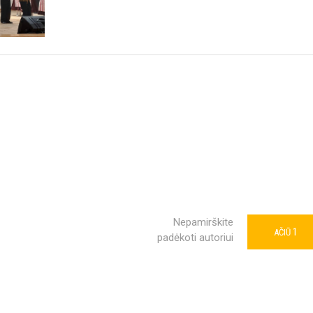
Nepamirškite
1
AČIŪ
padėkoti autoriui