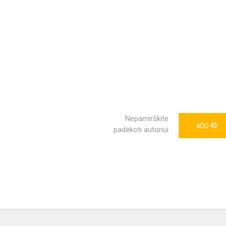
Nepamirškite
40
AČIŪ
padėkoti autoriui