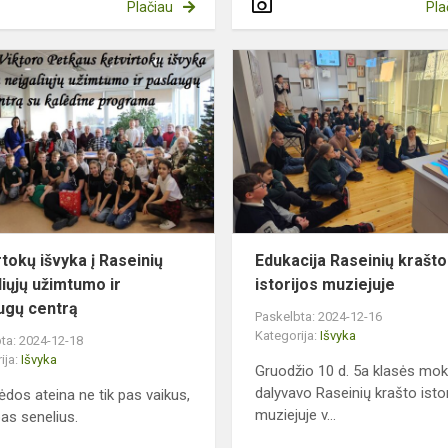
Plačiau
Pla
Ketvirtokų
išvyka
į
Raseinių
neįgaliųjų
užimtumo
ir
paslaug...
rtokų išvyka į Raseinių
Edukacija Raseinių krašto
liųjų užimtumo ir
istorijos muziejuje
ugų centrą
Paskelbta: 2024-12-16
Kategorija:
Išvyka
ta: 2024-12-18
ija:
Išvyka
Gruodžio 10 d. 5a klasės moki
dalyvavo Raseinių krašto isto
lėdos ateina ne tik pas vaikus,
muziejuje v...
pas senelius.