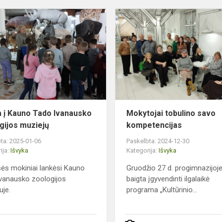
Išvyka
į
Kauno
Tado
Ivanausko
zoologijos
muziejų
a į Kauno Tado Ivanausko
Mokytojai tobulino savo
gijos muziejų
kompetencijas
ta: 2025-01-06
Paskelbta: 2024-12-30
ija:
Išvyka
Kategorija:
Išvyka
sės mokiniai lankėsi Kauno
Gruodžio 27 d. progimnazijoj
vanausko zoologijos
baigta įgyvendinti ilgalaikė
uje.
programa „Kultūrinio...