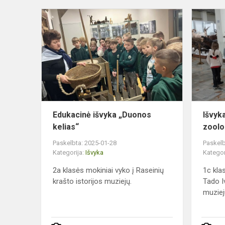
Edukacinė
išvyka
„Duonos
kelias“
Edukacinė išvyka „Duonos
Išvyk
kelias“
zoolo
Paskelbta: 2025-01-28
Paskelb
Kategorija:
Išvyka
Kategor
2a klasės mokiniai vyko į Raseinių
1c kla
krašto istorijos muziejų.
Tado I
muziej