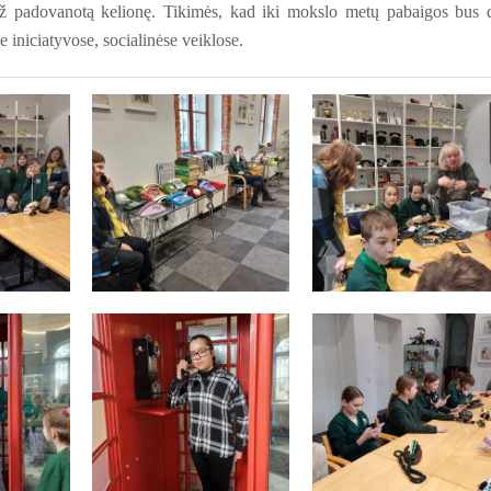
už padovanotą kelionę. Tikimės, kad iki mokslo metų pabaigos bus 
e iniciatyvose, socialinėse veiklose.