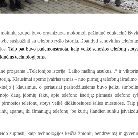
ų mokinių grupei buvo organizuota
mokomoji pažintinė edukacinė išvyk
bę susipažinti su telefono ryšio istorija, išbandyti senovinius telefonus
jos.
Taip pat buvo pademonstruota, kaip veikė senosios telefonų stotys
ikinėms technologijoms.
 programa „Telefonijos istorija. Laiko mašiną atsukus...“ ir viktori
istoriją. Klausimai apėmė įvairias temas – nuo pirmųjų telefonų išradimo 
kinėjo į klausimus, o geriausiai pasirodžiusiems buvo įteikti simbolin
inojo daug įdomių faktų apie telefono istoriją: pirmasis telefono ry
pirmosios telefonų stotys veikė didžiuosiuose šalies miestuose. Taip 
nių aparatų iki išmaniųjų telefonų, be kurių šiandien sunku įsivaizdu
 leido suprasti, kaip technologijos keičia žmonių bendravimą ir gyven