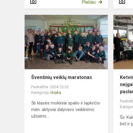
Plačiau
Šventinių
veiklų
maratonas
Šventinių veiklų maratonas
Ketvi
neįga
Paskelbta: 2024-12-22
pasla
Kategorija:
Išvyka
Paskelb
5b klasės mokiniai spalio ir lapkričio
Kategor
mėn. aktyviai dalyvavo veiklinimo
užsiėmi...
Šv. Ka
bet ir 