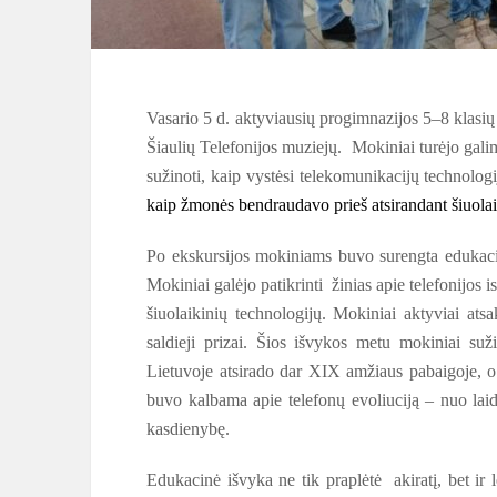
Vasario 5 d. aktyviausių progimnazijos 5–8 klasi
Šiaulių Telefonijos muziejų. Mokiniai turėjo galimy
sužinoti, kaip vystėsi telekomunikacijų technologi
kaip žmonės bendraudavo prieš atsirandant šiuola
Po ekskursijos mokiniams buvo surengta edukacinė
Mokiniai galėjo patikrinti žinias apie telefonijos 
šiuolaikinių technologijų. Mokiniai aktyviai atsa
saldieji prizai. Šios išvykos metu mokiniai suž
Lietuvoje atsirado dar XIX amžiaus pabaigoje, o 
buvo kalbama apie telefonų evoliuciją – nuo laidi
kasdienybę.
Edukacinė išvyka ne tik praplėtė akiratį, bet ir