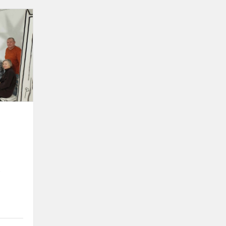
Mokytojai
tobulino
savo
kompetencijas
e