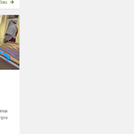
čiau
Edukacija
Raseinių
krašto
istorijos
muziejuje
niai
rijos