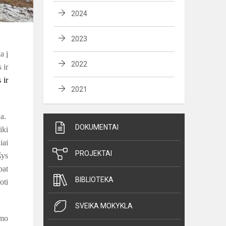
2024
2023
a į
2022
 ir
 ir
2021
na.
DOKUMENTAI
iki
iai
PROJEKTAI
šys
pat
BIBLIOTEKA
oti
SVEIKA MOKYKLA
imo