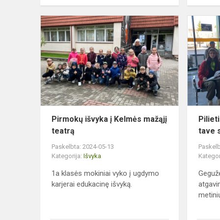
Pirmokų
išvyka
į
Kelmės
mažąjį
teatrą
Pirmokų išvyka į Kelmės mažąjį
Piliet
teatrą
tave sk
Paskelbta: 2024-05-13
Paskelb
Kategorija:
Išvyka
Kategor
1a klasės mokiniai vyko į ugdymo
Gegužė
karjerai edukacinę išvyką.
atgavi
metinių