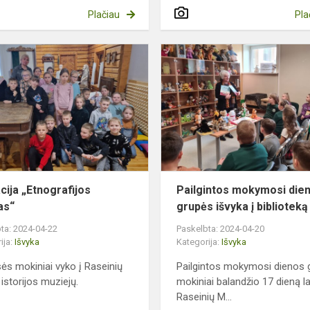
Plačiau
Pla
Edukacija
„Etnografijos
lobynas“
s
cija „Etnografijos
Pailgintos mokymosi die
as“
grupės išvyka į biblioteką
ta: 2024-04-22
Paskelbta: 2024-04-20
ija:
Išvyka
Kategorija:
Išvyka
sės mokiniai vyko į Raseinių
Pailgintos mokymosi dienos 
 istorijos muziejų.
mokiniai balandžio 17 dieną l
Raseinių M...