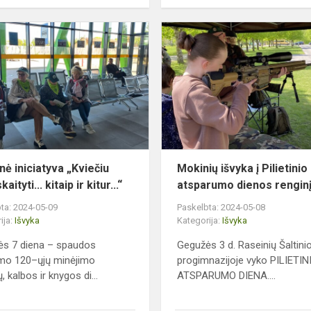
Pilietinė
iniciatyva
„Kviečiu
tave
skaityti...
kitaip
ir
ki...
inė iniciatyva „Kviečiu
Mokinių išvyka į Pilietinio
aityti... kitaip ir kitur...“
atsparumo dienos rengin
ta: 2024-05-09
Paskelbta: 2024-05-08
ija:
Išvyka
Kategorija:
Išvyka
s 7 diena – spaudos
Gegužės 3 d. Raseinių Šaltini
mo 120–ųjų minėjimo
progimnazijoje vyko PILIETIN
, kalbos ir knygos di...
ATSPARUMO DIENA....