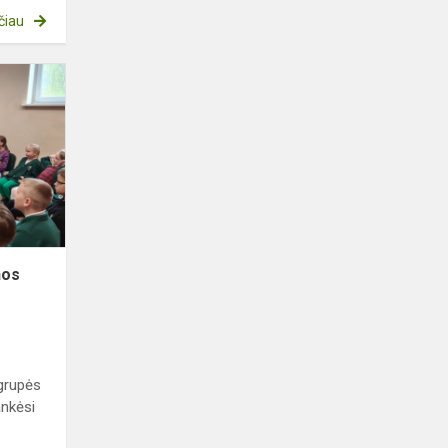
čiau
Pailgintos
mokymosi
dienos
grupės
išvyka
į
biblioteką
nos
grupės
ankėsi