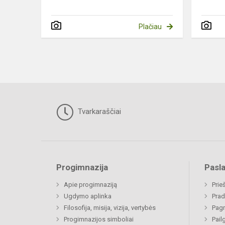
Plačiau
Tvarkaraščiai
Progimnazija
Pasl
Apie progimnaziją
Prie
Ugdymo aplinka
Prad
Filosofija, misija, vizija, vertybės
Pagr
Progimnazijos simboliai
Pail