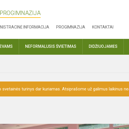
 PROGIMNAZIJA
NISTRACINĖ INFORMACIJA
PROGIMNAZIJA
KONTAKTAI
TĖVAMS
NEFORMALUSIS ŠVIETIMAS
DIDŽIUOJAMĖS
o svetainės turinys dar kuriamas. Atsiprašome už galimus laikinus nea