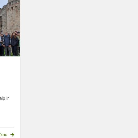
Išvyka
į
Latviją
s
ip ir
čiau