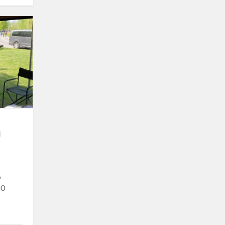
Mokinių
išvyka
į
Pilietinio
atsparumo
dienos
renginį
į
o
IO