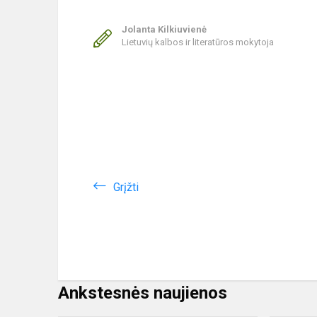
Jolanta Kilkiuvienė
Lietuvių kalbos ir literatūros mokytoja
Grįžti
Ankstesnės naujienos