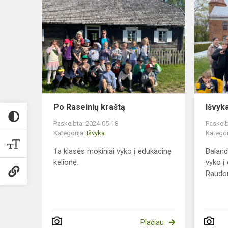
Po
Raseinių
kraštą
Po Raseinių kraštą
Išvyk
Paskelbta: 2024-05-18
Paskelb
Kategorija:
Išvyka
Kategor
1a klasės mokiniai vyko į edukacinę
Baland
kelionę.
vyko į
Raudon
Plačiau