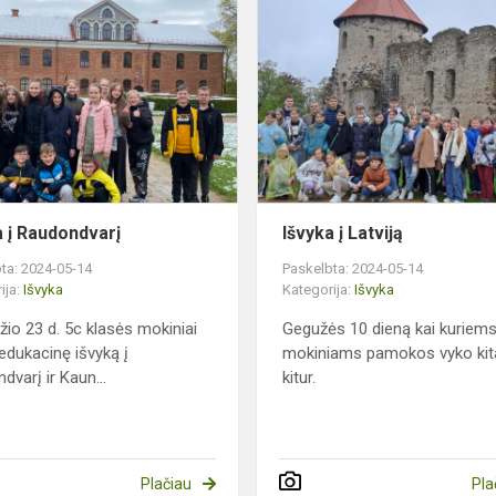
Išvyka
į
Raudondvarį
a į Raudondvarį
Išvyka į Latviją
ta: 2024-05-14
Paskelbta: 2024-05-14
ija:
Išvyka
Kategorija:
Išvyka
žio 23 d. 5c klasės mokiniai
Gegužės 10 dieną kai kuriem
 edukacinę išvyką į
mokiniams pamokos vyko kita
dvarį ir Kaun...
kitur.
Plačiau
Pla