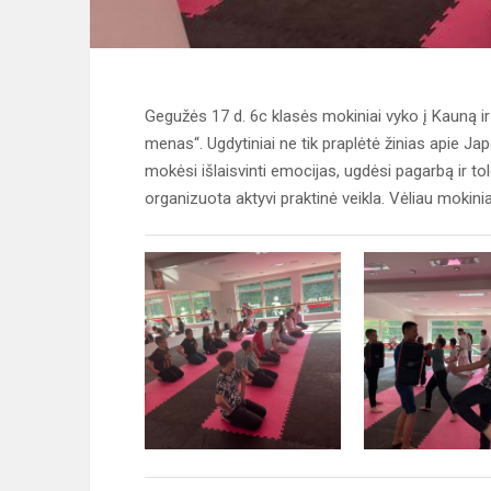
Gegužės 17 d. 6c klasės mokiniai vyko į Kauną i
menas“. Ugdytiniai ne tik praplėtė žinias apie Ja
mokėsi išlaisvinti emocijas, ugdėsi pagarbą ir 
organizuota aktyvi praktinė veikla. Vėliau mokinia