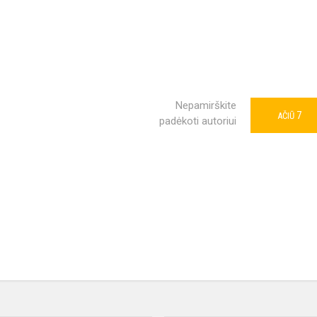
Nepamirškite
7
AČIŪ
padėkoti autoriui