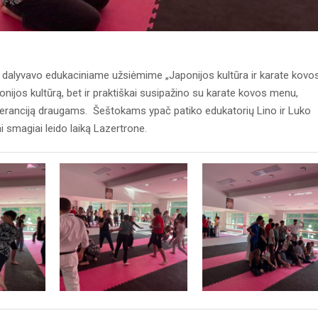
r dalyvavo edukaciniame užsiėmime „Japonijos kultūra ir karate kovo
ponijos kultūrą, bet ir praktiškai susipažino su karate kovos menu,
toleranciją draugams. Šeštokams ypač patiko edukatorių Lino ir Luko
i smagiai leido laiką Lazertrone.