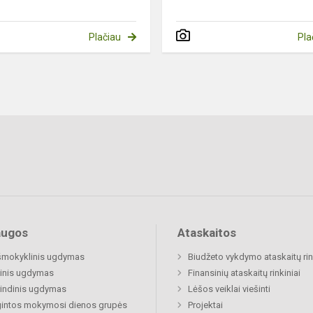
Plačiau
Pla
augos
Ataskaitos
šmokyklinis ugdymas
Biudžeto vykdymo ataskaitų rin
inis ugdymas
Finansinių ataskaitų rinkiniai
indinis ugdymas
Lėšos veiklai viešinti
gintos mokymosi dienos grupės
Projektai