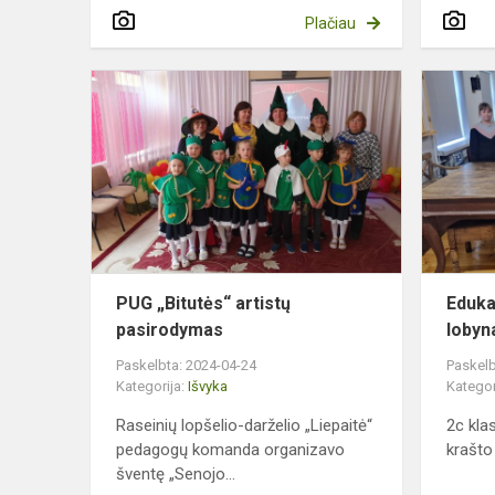
Plačiau
PUG
„Bitutės“
artistų
pasirodyma
PUG „Bitutės“ artistų
Eduka
pasirodymas
lobyn
Paskelbta: 2024-04-24
Paskelb
Kategorija:
Išvyka
Kategor
Raseinių lopšelio-darželio „Liepaitė“
2c kla
pedagogų komanda organizavo
krašto
šventę „Senojo...