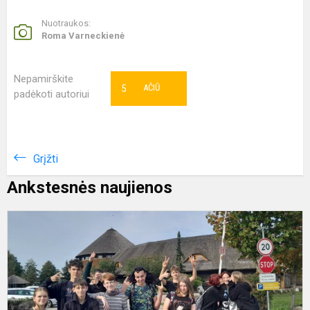
Nuotraukos:
Roma Varneckienė
Nepamirškite
5
AČIŪ
padėkoti autoriui
Grįžti
Ankstesnės naujienos
8
k
m
k
p
s