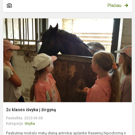
Plačiau
2
k
i
į
ž
2c klasės išvyka į žirgyną
Paskelbta: 2023-06-08
Kategorija:
Išvyka
Paskutinę mokslo metų dieną antrokai aplankė Raseinių hipodromą ir