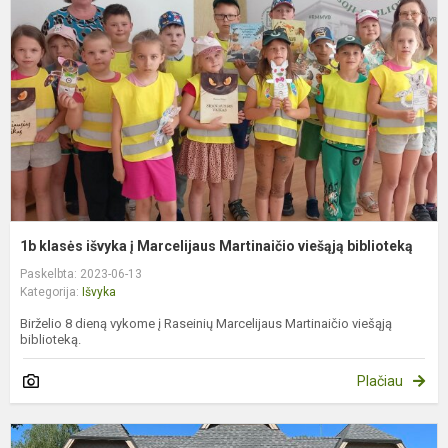
i
į
M
M
v
bi
1b klasės išvyka į Marcelijaus Martinaičio viešąją biblioteką
Paskelbta: 2023-06-13
Kategorija:
Išvyka
Birželio 8 dieną vykome į Raseinių Marcelijaus Martinaičio viešąją
biblioteką.
Plačiau
E