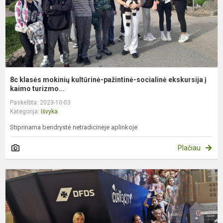
e
8c klasės mokinių kultūrinė-pažintinė-socialinė ekskursija į
kaimo turizmo...
Paskelbta: 2023-10-03
Kategorija:
Išvyka
Stiprinama bendrystė netradicinėje aplinkoje
Plačiau
I
į
K