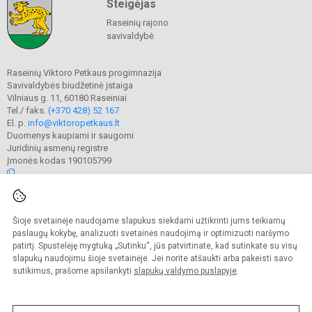
Steigėjas
Raseinių rajono
savivaldybė
Raseinių Viktoro Petkaus progimnazija
Savivaldybės biudžetinė įstaiga
Vilniaus g. 11, 60180 Raseiniai
Tel./ faks.
(+370 428) 52 167
El. p.
info@viktoropetkaus.lt
Duomenys kaupiami ir saugomi
Juridinių asmenų registre
Įmonės kodas 190105799
© 2022. Raseinių Viktoro Petkaus progimnazija. Visos teisės saugomos.
Šioje svetainėje naudojame slapukus siekdami užtikrinti jums teikiamų
Kopijuoti turinį be raštiško mokyklos administracijos sutikimo griežtai
draudžiama.
paslaugų kokybę, analizuoti svetainės naudojimą ir optimizuoti naršymo
patirtį. Spustelėję mygtuką „Sutinku“, jūs patvirtinate, kad sutinkate su visų
Prieinamumo paraiška
Slapukų valdymas
slapukų naudojimu šioje svetainėje. Jei norite atšaukti arba pakeisti savo
sutikimus, prašome apsilankyti
slapukų valdymo puslapyje
.
Sumanus būdas atnaujinti
mokyklos interneto
svetainę