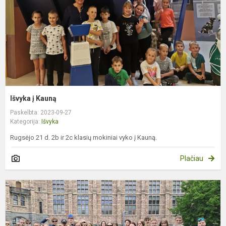
Išvyka į Kauną
Paskelbta: 2023-09-27
Kategorija:
Išvyka
Rugsėjo 21 d. 2b ir 2c klasių mokiniai vyko į Kauną.
Plačiau
P
v