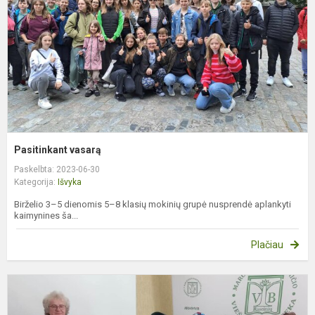
Pasitinkant vasarą
Paskelbta: 2023-06-30
Kategorija:
Išvyka
Birželio 3–5 dienomis 5–8 klasių mokinių grupė nusprendė aplankyti
kaimynines ša...
Plačiau
1
k