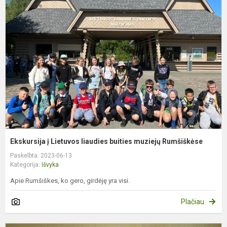
į
L
l
b
m
R
Ekskursija į Lietuvos liaudies buities muziejų Rumšiškėse
Paskelbta: 2023-06-13
Kategorija:
Išvyka
Apie Rumšiškes, ko gero, girdėję yra visi.
Plačiau