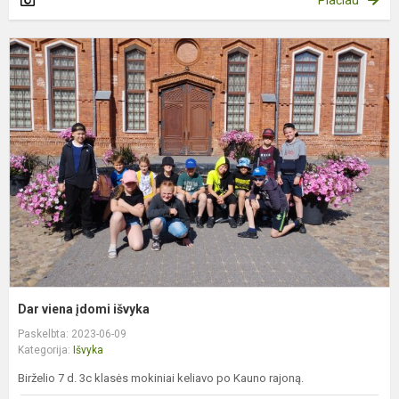
Plačiau
D
v
į
i
Dar viena įdomi išvyka
Paskelbta: 2023-06-09
Kategorija:
Išvyka
Birželio 7 d. 3c klasės mokiniai keliavo po Kauno rajoną.