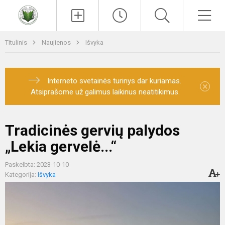
Paieška
Men
Titulinis
Naujienos
Išvyka
Interneto svetainės turinys dar kuriamas.
×
Atsiprašome už galimus laikinus neatitikimus.
Tradicinės gervių palydos
„Lekia gervelė...“
Paskelbta: 2023-10-10
Kategorija:
Išvyka