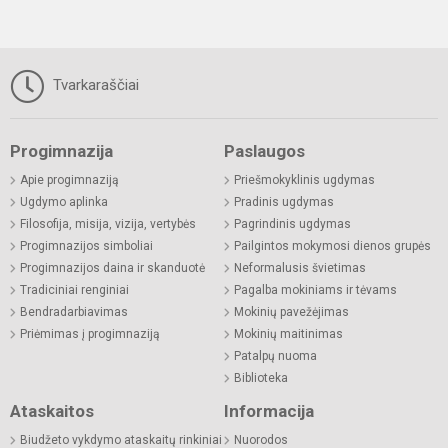
Tvarkaraščiai
Progimnazija
Paslaugos
Apie progimnaziją
Priešmokyklinis ugdymas
Ugdymo aplinka
Pradinis ugdymas
Filosofija, misija, vizija, vertybės
Pagrindinis ugdymas
Progimnazijos simboliai
Pailgintos mokymosi dienos grupės
Progimnazijos daina ir skanduotė
Neformalusis švietimas
Tradiciniai renginiai
Pagalba mokiniams ir tėvams
Bendradarbiavimas
Mokinių pavežėjimas
Priėmimas į progimnaziją
Mokinių maitinimas
Patalpų nuoma
Biblioteka
Ataskaitos
Informacija
Biudžeto vykdymo ataskaitų rinkiniai
Nuorodos