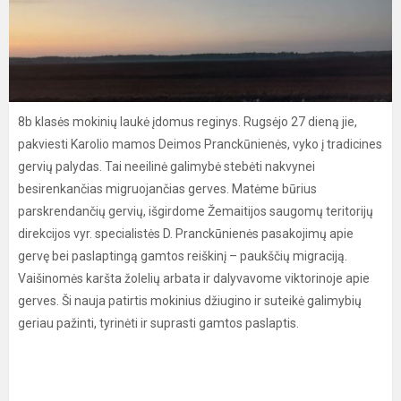
8b klasės mokinių laukė įdomus reginys. Rugsėjo 27 dieną jie,
pakviesti Karolio mamos Deimos Pranckūnienės, vyko į tradicines
gervių palydas. Tai neeilinė galimybė stebėti nakvynei
besirenkančias migruojančias gerves. Matėme būrius
parskrendančių gervių, išgirdome Žemaitijos saugomų teritorijų
direkcijos vyr. specialistės D. Pranckūnienės pasakojimų apie
gervę bei paslaptingą gamtos reiškinį – paukščių migraciją.
Vaišinomės karšta žolelių arbata ir dalyvavome viktorinoje apie
gerves. Ši nauja patirtis mokinius džiugino ir suteikė galimybių
geriau pažinti, tyrinėti ir suprasti gamtos paslaptis.