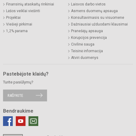
Finansinių ataskaitų rinkiniai
Laisvos darbo vietos
Lėšos veiklai viešinti
Asmens duomenų apsauga
Projektai
Konsultavimasis su visuomene
Viešieji pirkimai
Dažniausiai užduodami klausimai
1,2% parama
Pranešėjų apsauga
Korupcijos prevencija
Civilinė sauga
Teisinė informacija
Atviri duomenys
Pastebėjote klaidų?
Turite pasiūlymų?
RAŠYKITE
Bendraukime