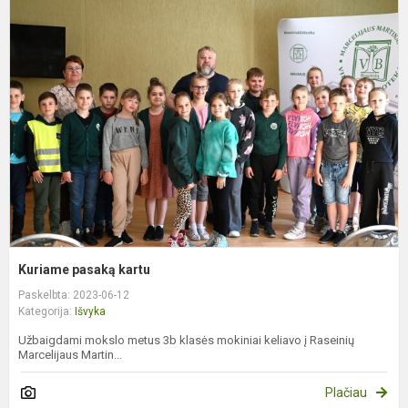
K
p
k
Kuriame pasaką kartu
Paskelbta: 2023-06-12
Kategorija:
Išvyka
Užbaigdami mokslo metus 3b klasės mokiniai keliavo į Raseinių
Marcelijaus Martin...
Plačiau