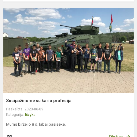
S
s
k
p
Susipažinome su kario profesija
Paskelbta: 2023-06-09
Kategorija:
Išvyka
Mums birželio 8 d. labai pasisekė.