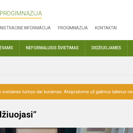
 PROGIMNAZIJA
NISTRACINĖ INFORMACIJA
PROGIMNAZIJA
KONTAKTAI
TĖVAMS
NEFORMALUSIS ŠVIETIMAS
DIDŽIUOJAMĖS
o svetainės turinys dar kuriamas. Atsiprašome už galimus laikinus nea
žiuojasi“