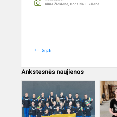
Rima Žickienė, Donalda Lukšienė
Grįžti
Ankstesnės naujienos
Sėkmė
pasaulio
šokių
čempionate