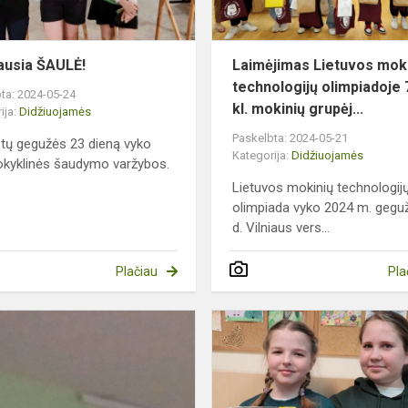
iausia ŠAULĖ!
Laimėjimas Lietuvos mok
technologijų olimpiadoje
ta: 2024-05-24
kl. mokinių grupėj...
ija:
Didžiuojamės
Paskelbta: 2024-05-21
tų gegužės 23 dieną vyko
Kategorija:
Didžiuojamės
kyklinės šaudymo varžybos.
Lietuvos mokinių technologij
olimpiada vyko 2024 m. gegu
d. Vilniaus vers...
Plačiau
Pla
Prie
je
užduočių
palinko
gimtosios
kalbos