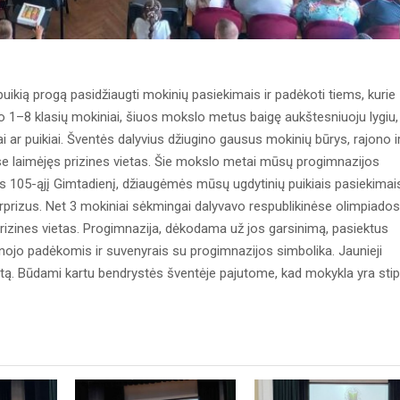
uikią progą pasidžiaugti mokinių pasiekimais ir padėkoti tiems, kurie
nko 1–8 klasių mokiniai, šiuos mokslo metus baigę aukštesniuoju lygiu,
ai ar puikiai. Šventės dalyvius džiugino gausus mokinių būrys, rajono i
se laimėjęs prizines vietas. Šie mokslo metai mūsų progimnazijos
105-ąjį Gimtadienį, džiaugėmės mūsų ugdytinių puikiais pasiekimai
urprizus. Net 3 mokiniai sėkmingai dalyvavo respublikinėse olimpiado
o prizines vietas. Progimnazija, dėkodama už jos garsinimą, pasiektus
vanojo padėkomis ir suvenyrais su progimnazijos simbolika. Jaunieji
rtą. Būdami kartu bendrystės šventėje pajutome, kad mokykla yra stip