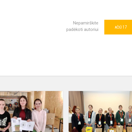
Nepamirškite
17
AČIŪ
padėkoti autoriui
Taikliausia
ŠAULĖ!