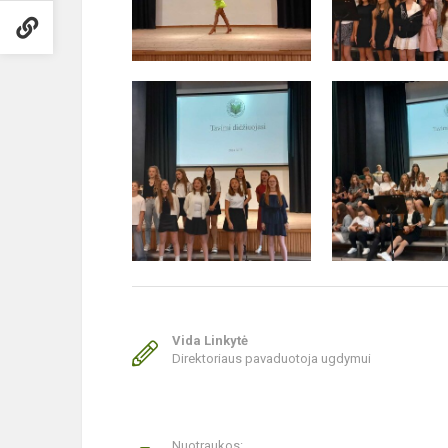
Vida Linkytė
Direktoriaus pavaduotoja ugdymui
Nuotraukos: