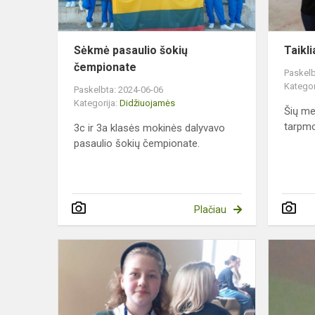
Sėkmė pasaulio šokių
Taikl
čempionate
Paskelb
Kategor
Paskelbta: 2024-06-06
Kategorija:
Didžiuojamės
Šių me
tarpmo
3c ir 3a klasės mokinės dalyvavo
pasaulio šokių čempionate.
Plačiau
Sėkmė
respublikinė
biologijos
olimpiadoje