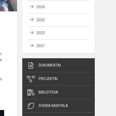
2024
2023
2022
r
2021
s,
se
DOKUMENTAI
PROJEKTAI
ri
BIBLIOTEKA
SVEIKA MOKYKLA