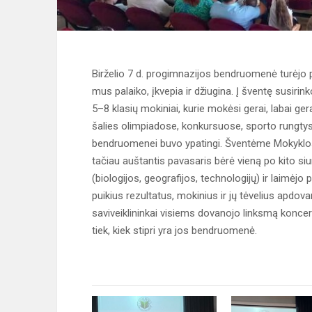
Birželio 7 d. progimnazijos bendruomenė turėjo p
mus palaiko, įkvepia ir džiugina. Į šventę susiri
5–8 klasių mokiniai, kurie mokėsi gerai, labai ger
šalies olimpiadose, konkursuose, sporto rungty
bendruomenei buvo ypatingi. Šventėme Mokyklos 
tačiau auštantis pavasaris bėrė vieną po kito si
(biologijos, geografijos, technologijų) ir laimėj
puikius rezultatus, mokinius ir jų tėvelius apdo
saviveiklininkai visiems dovanojo linksmą konce
tiek, kiek stipri yra jos bendruomenė.