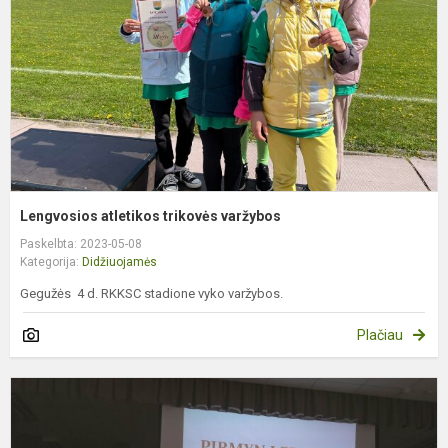
Lengvosios atletikos trikovės varžybos
Paskelbta: 2023-05-08
Kategorija:
Didžiuojamės
Gegužės 4 d. RKKSC stadione vyko varžybos.
Plačiau
P
7
8