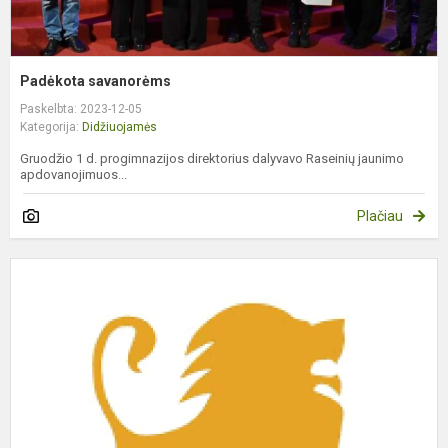
Padėkota savanorėms
Paskelbta: 2023-12-05
Kategorija:
Didžiuojamės
Gruodžio 1 d. progimnazijos direktorius dalyvavo Raseinių jaunimo
apdovanojimuos...
Plačiau
D
ir
d