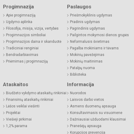
Progimnazija
Paslaugos
Apie progimnaziją
Priešmokyklinis ugdymas
Ugdymo aplinka
Pradinis ugdymas
Filosofija, misija, vizija, vertybės
Pagrindinis ugdymas
Progimnazijos simboliai
Pailgintos mokymosi dienos grupės
Progimnazijos daina ir skanduotė
Neformalusis švietimas
Tradiciniai renginiai
Pagalba mokiniams ir tėvams
Bendradarbiavimas
Mokinių pavežėjimas
Priėmimas į progimnaziją
Mokinių maitinimas
Patalpų nuoma
Biblioteka
Ataskaitos
Informacija
Biudžeto vykdymo ataskaitų rinkiniai
Nuorodos
Finansinių ataskaitų rinkiniai
Laisvos darbo vietos
Lėšos veiklai viešinti
Asmens duomenų apsauga
Projektai
Konsultavimasis su visuomene
Viešieji pirkimai
Dažniausiai užduodami klausimai
1,2% parama
Pranešėjų apsauga
Korupcijos prevencija