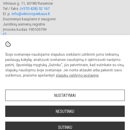
Vilniaus g. 11, 60180 Raseiniai
Tel./ faks.
(+370 428) 52 167
El. p.
info@viktoropetkaus.lt
Duomenys kaupiami ir saugomi
Juridinių asmenų registre
Įmonės kodas 190105799
© 2022. Raseinių Viktoro Petkaus progimnazija. Visos teisės saugomos.
Šioje svetainėje naudojame slapukus siekdami užtikrinti jums teikiamų
Kopijuoti turinį be raštiško mokyklos administracijos sutikimo griežtai
draudžiama.
paslaugų kokybę, analizuoti svetainės naudojimą ir optimizuoti naršymo
patirtį. Spustelėję mygtuką „Sutinku“, jūs patvirtinate, kad sutinkate su visų
Prieinamumo paraiška
Slapukų valdymas
slapukų naudojimu šioje svetainėje. Jei norite atšaukti arba pakeisti savo
sutikimus, prašome apsilankyti
slapukų valdymo puslapyje
.
Sumanus būdas atnaujinti
mokyklos interneto
svetainę
NUSTATYMAI
NESUTINKU
SUTINKU