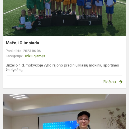
Mažoji Olimpiada
Paskelbta: 2023-06-06
Kategorija:
Didžiuojamės
Birželio 1 d. mokykloje vyko rajono pradinių klasių mokinių sportinės
žaidynės „...
Plačiau
P
ž
„
J
V