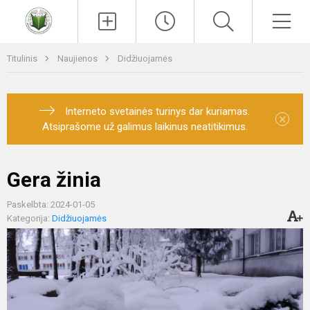
Paieška
Men
Titulinis
Naujienos
Didžiuojamės
Interneto svetainės turinys dar kuriamas.
×
Atsiprašome už galimus laikinus neatitikimus.
Gera žinia
Paskelbta: 2024-01-05
Kategorija:
Didžiuojamės