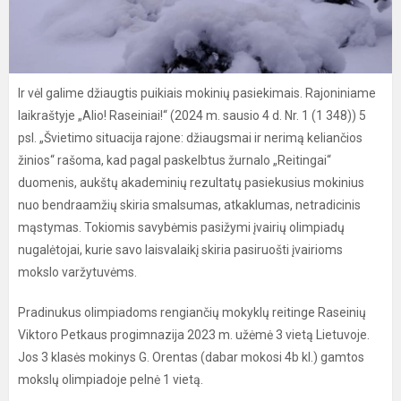
Ir vėl galime džiaugtis puikiais mokinių pasiekimais. Rajoniniame
laikraštyje „Alio! Raseiniai!“ (2024 m. sausio 4 d. Nr. 1 (1 348)) 5
psl. „Švietimo situacija rajone: džiaugsmai ir nerimą keliančios
žinios“ rašoma, kad pagal paskelbtus žurnalo „Reitingai“
duomenis, aukštų akademinių rezultatų pasiekusius mokinius
nuo bendraamžių skiria smalsumas, atkaklumas, netradicinis
mąstymas. Tokiomis savybėmis pasižymi įvairių olimpiadų
nugalėtojai, kurie savo laisvalaikį skiria pasiruošti įvairioms
mokslo varžytuvėms.
Pradinukus olimpiadoms rengiančių mokyklų reitinge Raseinių
Viktoro Petkaus progimnazija 2023 m. užėmė 3 vietą Lietuvoje.
Jos 3 klasės mokinys G. Orentas (dabar mokosi 4b kl.) gamtos
mokslų olimpiadoje pelnė 1 vietą.