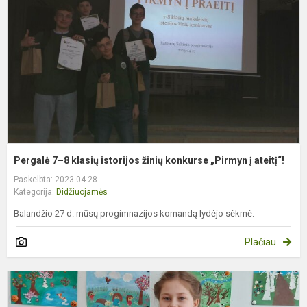
k
i
ž
k
„
į
at
Pergalė 7–8 klasių istorijos žinių konkurse „Pirmyn į ateitį“!
Paskelbta: 2023-04-28
Kategorija:
Didžiuojamės
Balandžio 27 d. mūsų progimnazijos komandą lydėjo sėkmė.
Plačiau
D
o