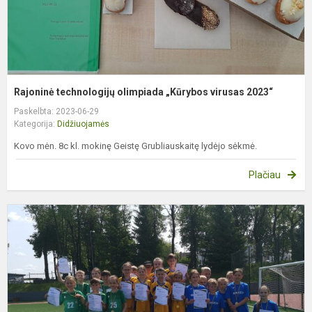
Rajoninė technologijų olimpiada „Kūrybos virusas 2023“
Paskelbta: 2023-06-29
Kategorija:
Didžiuojamės
Kovo mėn. 8c kl. mokinę Geistę Grubliauskaitę lydėjo sėkmė.
Plačiau
M
O