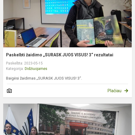
3
r
Paskelbti žaidimo „SURASK JUOS VISUS! 3“ rezultatai
Paskelbta: 2023-05-15
Kategorija:
Didžiuojamės
Baigėsi žaidimas „SURASK JUOS VISUS! 3“.
Plačiau
S
r
d
k