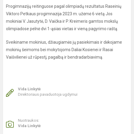
Progimnazijų reitinguose pagal olimpiadų rezultatus Raseinių
Viktoro Petkaus progimnazija 2023 m. užėmė 6 vietą Jos
mokiniai V. Jasutytė, D. Vaička ir P. Kreimeris gamtos mokslų
olimpiadose pelnė dvi 1-ąsias vietas ir vieną pagyrimo raštą.
Sveikiname mokinius, džiaugiamės jų pasiekimais ir dėkojame
mokinių šeimoms bei mokytojoms Daliai Kosienei ir Rasai
Vaišvilienei už rūpestį, pagalbą ir bendradarbiavimą.
Vida Linkytė
Direktoriaus pavaduotoja ugdymui
Nuotraukos:
Vida Linkytė