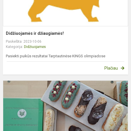
Didžiuojamės ir džiaugiamės!
Paskelbta: 2023-10-06
Kategorija:
Didžiuojamės
Pasiekti puikūs rezultatai Tarptautinėse KINGS olimpiadose
Plačiau
R
t
o
„
v
2