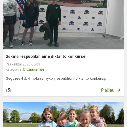
Sėkmė respublikiniame diktanto konkurse
Paskelbta: 2023-05-09
Kategorija:
Didžiuojamės
Gegužės 4 d. 4 mokiniai vyko į respublikinį diktanto konkursą.
Plačiau
L
a
t
v