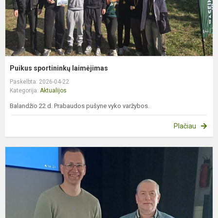
Puikus sportininkų laimėjimas
Paskelbta: 2026-04-22
Kategorija:
Aktualijos
Balandžio 22 d. Prabaudos pušyne vyko varžybos.
Plačiau
K
e
k
a
k
m