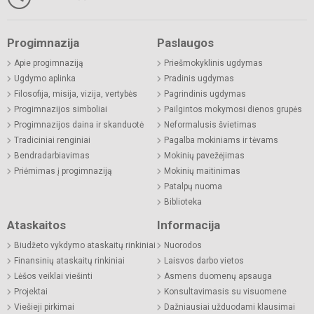
Progimnazija
Paslaugos
Apie progimnaziją
Priešmokyklinis ugdymas
Ugdymo aplinka
Pradinis ugdymas
Filosofija, misija, vizija, vertybės
Pagrindinis ugdymas
Progimnazijos simboliai
Pailgintos mokymosi dienos grupės
Progimnazijos daina ir skanduotė
Neformalusis švietimas
Tradiciniai renginiai
Pagalba mokiniams ir tėvams
Bendradarbiavimas
Mokinių pavežėjimas
Priėmimas į progimnaziją
Mokinių maitinimas
Patalpų nuoma
Biblioteka
Ataskaitos
Informacija
Biudžeto vykdymo ataskaitų rinkiniai
Nuorodos
Finansinių ataskaitų rinkiniai
Laisvos darbo vietos
Lėšos veiklai viešinti
Asmens duomenų apsauga
Projektai
Konsultavimasis su visuomene
Viešieji pirkimai
Dažniausiai užduodami klausimai