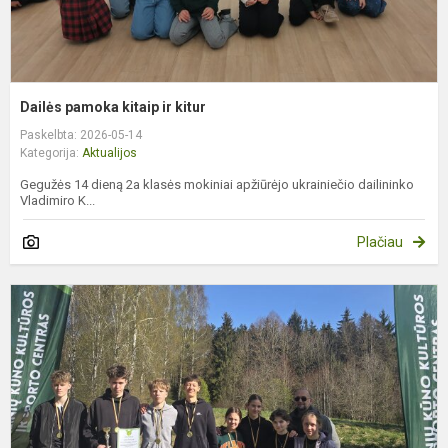
Dailės pamoka kitaip ir kitur
Paskelbta: 2026-05-14
Kategorija:
Aktualijos
Gegužės 14 dieną 2a klasės mokiniai apžiūrėjo ukrainiečio dailininko
Vladimiro K...
Plačiau
P
s
l