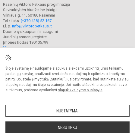
Raseinių Viktoro Petkaus progimnazija
Savivaldybės biudžetinė įstaiga
Vilniaus g. 11, 60180 Raseiniai
Tel./ faks.
(+370 428) 52 167
El. p.
info@viktoropetkaus.lt
Duomenys kaupiami ir saugomi
Juridinių asmenų registre
Įmonės kodas 190105799
© 2022. Raseinių Viktoro Petkaus progimnazija. Visos teisės saugomos.
Šioje svetainėje naudojame slapukus siekdami užtikrinti jums teikiamų
Kopijuoti turinį be raštiško mokyklos administracijos sutikimo griežtai
draudžiama.
paslaugų kokybę, analizuoti svetainės naudojimą ir optimizuoti naršymo
patirtį. Spustelėję mygtuką „Sutinku“, jūs patvirtinate, kad sutinkate su visų
Prieinamumo paraiška
Slapukų valdymas
slapukų naudojimu šioje svetainėje. Jei norite atšaukti arba pakeisti savo
sutikimus, prašome apsilankyti
slapukų valdymo puslapyje
.
Sumanus būdas atnaujinti
mokyklos interneto
svetainę
NUSTATYMAI
NESUTINKU