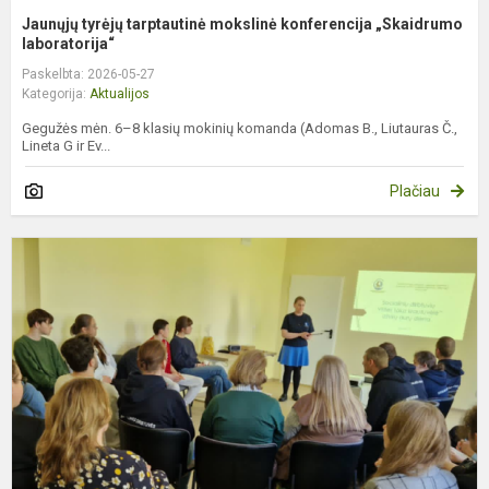
Jaunųjų tyrėjų tarptautinė mokslinė konferencija „Skaidrumo
laboratorija“
Paskelbta: 2026-05-27
Kategorija:
Aktualijos
Gegužės mėn. 6–8 klasių mokinių komanda (Adomas B., Liutauras Č.,
Lineta G ir Ev...
Plačiau
A
d
d
„
t
k