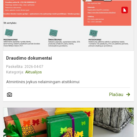
Draudimo dokumentai
Paskelbta: 2026-04-07
Kategorija:
Aktualijos
Atmintinės įvykus nelaimingam atsitikimui
Plačiau
B
t
j
k