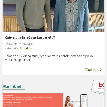
Kaip elgtis krizės ar karo metu?
Paskelbta: 2026-04-17
Kategorija:
Aktualijos
Balandžio 17 dieną mūsų progimnazijos bendruomenė dalyvavo
Mobilizacijos ir pili...
Plačiau
D
d