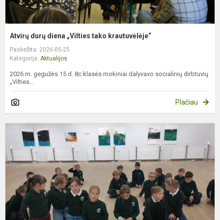
Atvirų durų diena „Vilties tako krautuvėlėje“
Paskelbta: 2026-05-25
Kategorija:
Aktualijos
2026 m. gegužės 15 d. 8c klasės mokiniai dalyvavo socialinių dirbtuvių
„Vilties...
Plačiau
D
p
k
ir
k