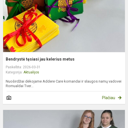
m
Bendrystė tęsiasi jau kelerius metus
Paskelbta: 2026-03-31
Kategorija:
Aktualijos
Nuoširdžiai dėkojame Addere Care komandai ir slaugos namų vadovei
Romualdai Tver...
Plačiau
S
m
–