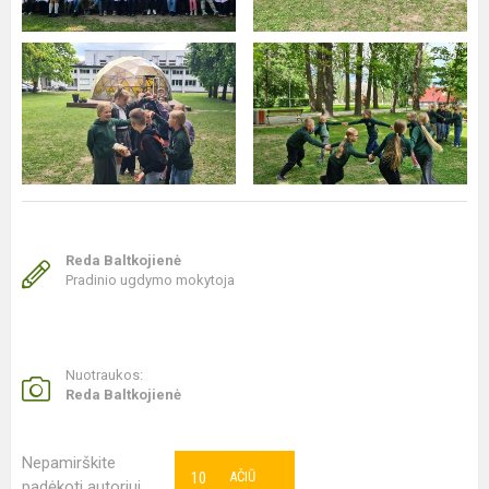
Reda Baltkojienė
Pradinio ugdymo mokytoja
Nuotraukos:
Reda Baltkojienė
Nepamirškite
10
AČIŪ
padėkoti autoriui