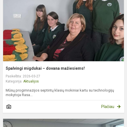
d
m
Spalvingi migdukai – dovana mažiesiems!
Paskelbta: 2026-03-27
Kategorija:
Aktualijos
Mūsų progimnazijos septintų klasių mokiniai kartu su technologijų
mokytoja Rasa...
Plačiau
E