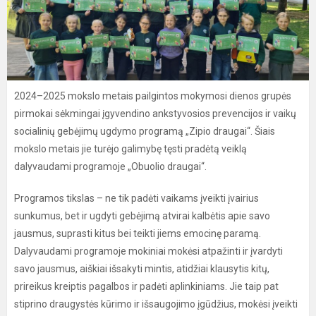
2024–2025 mokslo metais pailgintos mokymosi dienos grupės
pirmokai sėkmingai įgyvendino ankstyvosios prevencijos ir vaikų
socialinių gebėjimų ugdymo programą „Zipio draugai“. Šiais
mokslo metais jie turėjo galimybę tęsti pradėtą veiklą
dalyvaudami programoje „Obuolio draugai“.
Programos tikslas – ne tik padėti vaikams įveikti įvairius
sunkumus, bet ir ugdyti gebėjimą atvirai kalbėtis apie savo
jausmus, suprasti kitus bei teikti jiems emocinę paramą.
Dalyvaudami programoje mokiniai mokėsi atpažinti ir įvardyti
savo jausmus, aiškiai išsakyti mintis, atidžiai klausytis kitų,
prireikus kreiptis pagalbos ir padėti aplinkiniams. Jie taip pat
stiprino draugystės kūrimo ir išsaugojimo įgūdžius, mokėsi įveikti