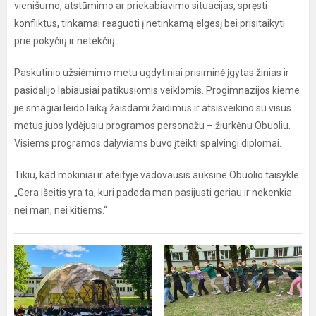
vienišumo, atstūmimo ar priekabiavimo situacijas, spręsti
konfliktus, tinkamai reaguoti į netinkamą elgesį bei prisitaikyti
prie pokyčių ir netekčių.
Paskutinio užsiėmimo metu ugdytiniai prisiminė įgytas žinias ir
pasidalijo labiausiai patikusiomis veiklomis. Progimnazijos kieme
jie smagiai leido laiką žaisdami žaidimus ir atsisveikino su visus
metus juos lydėjusiu programos personažu – žiurkėnu Obuoliu.
Visiems programos dalyviams buvo įteikti spalvingi diplomai.
Tikiu, kad mokiniai ir ateityje vadovausis auksine Obuolio taisykle:
„Gera išeitis yra ta, kuri padeda man pasijusti geriau ir nekenkia
nei man, nei kitiems.“