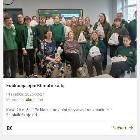
a
K
k
Edukacija apie Klimato kaitą
Paskelbta: 2026-03-27
Kategorija:
Aktualijos
Kovo 26 d. 6a ir 7c klasių mokiniai dalyvavo įtraukiančioje ir
šiuolaikiškoje ed...
Plačiau