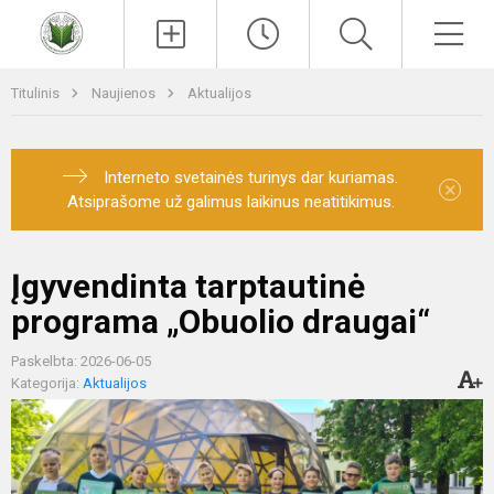
Paieška
Men
Titulinis
Naujienos
Aktualijos
Interneto svetainės turinys dar kuriamas.
×
Atsiprašome už galimus laikinus neatitikimus.
Įgyvendinta tarptautinė
programa „Obuolio draugai“
Paskelbta: 2026-06-05
Kategorija:
Aktualijos