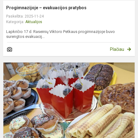
Progimnazijoje – evakuacijos pratybos
Paskelbta: 2025-11-24
Kategorija:
Aktualijos
Lapkričio 17 d. Raseinių Viktoro Petkaus progimnazijoje buvo
surengtos evakuacij...
Plačiau
P
k
v
s