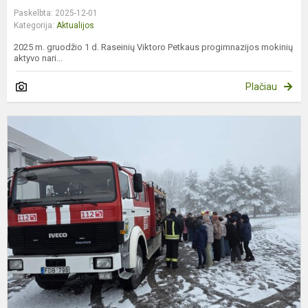
Paskelbta: 2025-12-01
Kategorija:
Aktualijos
2025 m. gruodžio 1 d. Raseinių Viktoro Petkaus progimnazijos mokinių
aktyvo nari...
Plačiau
P
–
e
p