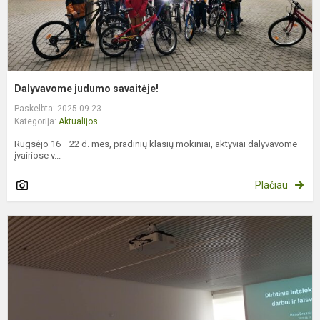
Dalyvavome judumo savaitėje!
Paskelbta: 2025-09-23
Kategorija:
Aktualijos
Rugsėjo 16 –22 d. mes, pradinių klasių mokiniai, aktyviai dalyvavome
įvairiose v...
Plačiau
Į
s
K