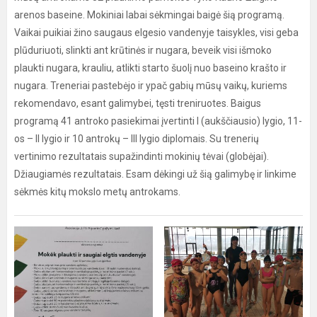
arenos baseine. Mokiniai labai sėkmingai baigė šią programą.
Vaikai puikiai žino saugaus elgesio vandenyje taisykles, visi geba
plūduriuoti, slinkti ant krūtinės ir nugara, beveik visi išmoko
plaukti nugara, krauliu, atlikti starto šuolį nuo baseino krašto ir
nugara. Treneriai pastebėjo ir ypač gabių mūsų vaikų, kuriems
rekomendavo, esant galimybei, tęsti treniruotes. Baigus
programą 41 antroko pasiekimai įvertinti I (aukščiausio) lygio, 11-
os – II lygio ir 10 antrokų – III lygio diplomais. Su trenerių
vertinimo rezultatais supažindinti mokinių tėvai (globėjai).
Džiaugiamės rezultatais. Esam dėkingi už šią galimybę ir linkime
sėkmės kitų mokslo metų antrokams.