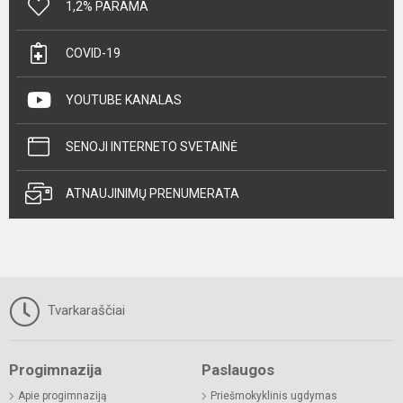
1,2% PARAMA
COVID-19
YOUTUBE KANALAS
SENOJI INTERNETO SVETAINĖ
ATNAUJINIMŲ PRENUMERATA
Tvarkaraščiai
Progimnazija
Paslaugos
Apie progimnaziją
Priešmokyklinis ugdymas