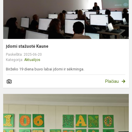
Įdomi stažuotė Kaune
Paskelbta: 2025-06-20
Kategorija:
Aktualijos
Birželio 19 diena buvo labai įdomi ir sėkminga.
Plačiau
Į
t
p
„
d