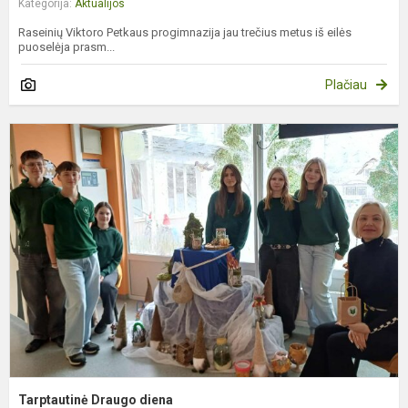
Kategorija:
Aktualijos
Raseinių Viktoro Petkaus progimnazija jau trečius metus iš eilės
puoselėja prasm...
Plačiau
T
D
d
Tarptautinė Draugo diena