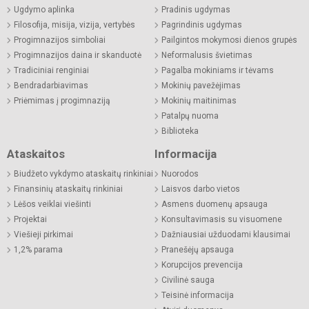
Ugdymo aplinka
Pradinis ugdymas
Filosofija, misija, vizija, vertybės
Pagrindinis ugdymas
Progimnazijos simboliai
Pailgintos mokymosi dienos grupės
Progimnazijos daina ir skanduotė
Neformalusis švietimas
Tradiciniai renginiai
Pagalba mokiniams ir tėvams
Bendradarbiavimas
Mokinių pavežėjimas
Priėmimas į progimnaziją
Mokinių maitinimas
Patalpų nuoma
Biblioteka
Ataskaitos
Informacija
Biudžeto vykdymo ataskaitų rinkiniai
Nuorodos
Finansinių ataskaitų rinkiniai
Laisvos darbo vietos
Lėšos veiklai viešinti
Asmens duomenų apsauga
Projektai
Konsultavimasis su visuomene
Viešieji pirkimai
Dažniausiai užduodami klausimai
1,2% parama
Pranešėjų apsauga
Korupcijos prevencija
Civilinė sauga
Teisinė informacija