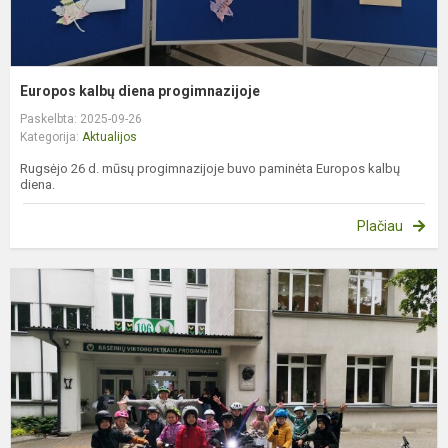
Europos kalbų diena progimnazijoje
Paskelbta: 2025-09-26
Kategorija:
Aktualijos
Rugsėjo 26 d. mūsų progimnazijoje buvo paminėta Europos kalbų
diena.
Plačiau
D
j
s