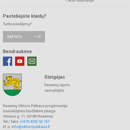
Atviri duomenys
Pastebėjote klaidų?
Turite pasiūlymų?
RAŠYKITE
Bendraukime
Steigėjas
Raseinių rajono
savivaldybė
Raseinių Viktoro Petkaus progimnazija
Savivaldybės biudžetinė įstaiga
Vilniaus g. 11, 60180 Raseiniai
Tel./ faks.
(+370 428) 52 167
El. p.
info@viktoropetkaus.lt