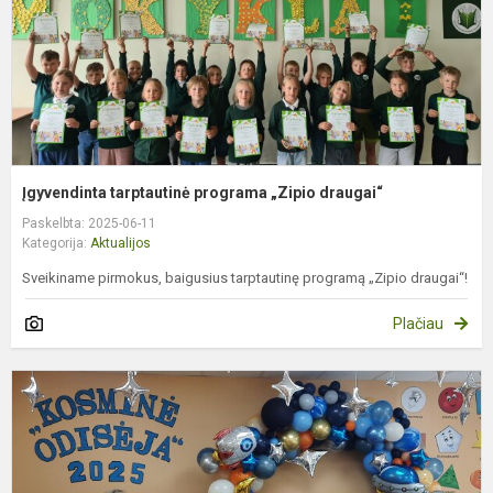
Įgyvendinta tarptautinė programa „Zipio draugai“
Paskelbta: 2025-06-11
Kategorija:
Aktualijos
Sveikiname pirmokus, baigusius tarptautinę programą „Zipio draugai“!
Plačiau
P
„
o
2