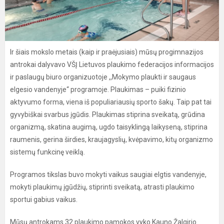
Ir šiais mokslo metais (kaip ir praėjusiais) mūsų progimnazijos
antrokai dalyvavo VŠĮ Lietuvos plaukimo federacijos informacijos
ir paslaugų biuro organizuotoje ,,Mokymo plaukti ir saugaus
elgesio vandenyje“ programoje. Plaukimas – puiki fizinio
aktyvumo forma, viena iš populiariausių sporto šakų. Taip pat tai
gyvybiškai svarbus įgūdis. Plaukimas stiprina sveikatą, grūdina
organizmą, skatina augimą, ugdo taisyklingą laikyseną, stiprina
raumenis, gerina širdies, kraujagyslių, kvėpavimo, kitų organizmo
sistemų funkcinę veiklą.
Programos tikslas buvo mokyti vaikus saugiai elgtis vandenyje,
mokyti plaukimų įgūdžių, stiprinti sveikatą, atrasti plaukimo
sportui gabius vaikus.
Mūsų antrokams 32 plaukimo pamokos vyko Kauno Žalgirio