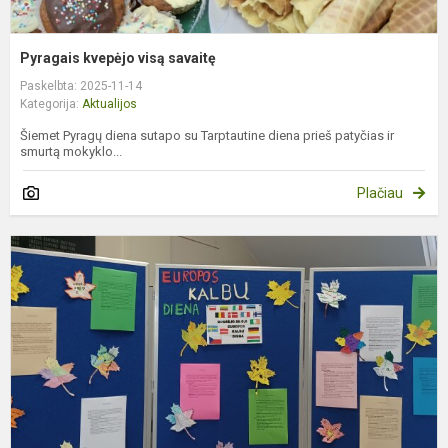
Pyragais kvepėjo visą savaitę
Paskelbta: 2025-11-14
Kategorija:
Aktualijos
Šiemet Pyragų diena sutapo su Tarptautine diena prieš patyčias ir
smurtą mokyklo...
Plačiau
E
k
d
p