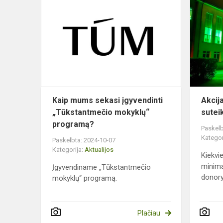
Kaip
mums
sekasi
įgyvendinti
„Tūkstantm
mokyklų“
progra...
Kaip mums sekasi įgyvendinti
Akcija
„Tūkstantmečio mokyklų“
suteik
programą?
Paskelb
Kategor
Paskelbta: 2024-10-07
Kategorija:
Aktualijos
Kiekvi
minima
Įgyvendiname „Tūkstantmečio
donorys
mokyklų“ programą.
Plačiau