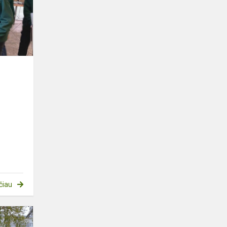
čiau
Progimnazijos
kieme