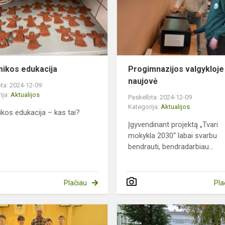
ikos edukacija
Progimnazijos valgykloje
naujovė
ta: 2024-12-09
ija:
Aktualijos
Paskelbta: 2024-12-09
Kategorija:
Aktualijos
kos edukacija – kas tai?
Įgyvendinant projektą „Tvari
mokykla 2030“ labai svarbu
bendrauti, bendradarbiau...
Plačiau
Pla
inukai
Gera
žinia