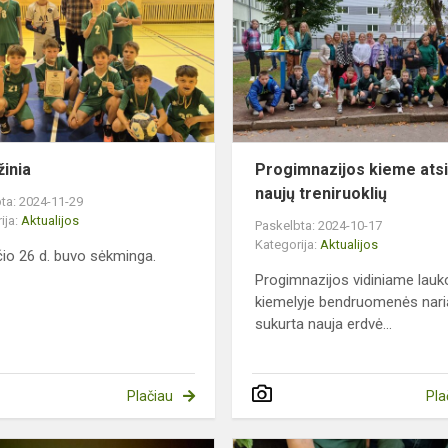
žinia
Progimnazijos kieme ats
naujų treniruoklių
ta: 2024-11-29
ija:
Aktualijos
Paskelbta: 2024-10-17
Kategorija:
Aktualijos
čio 26 d. buvo sėkminga.
Progimnazijos vidiniame lauk
kiemelyje bendruomenės nar
sukurta nauja erdvė...
Plačiau
Pla