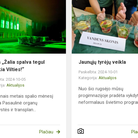
Akcija
„Žalia
spalva
tegul
ečio
suteikia
Vilties!“
 „Žalia spalva tegul
Jaunųjų tyrėjų veikla
ia Vilties!“
Paskelbta: 2024-10-01
Kategorija:
Aktualijos
ta: 2024-10-05
ija:
Aktualijos
Nuo šio rugsėjo mūsų
progimnazijoje pradėta vykdyt
enais metais spalio mėnesį
neformalaus švietimo program
 Pasaulinė organų
tės ir transplan...
Plačiau
Pla