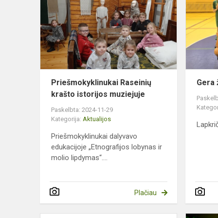
krašto
istorijos
muziejuje
Priešmokyklinukai Raseinių
Gera 
krašto istorijos muziejuje
Paskelb
Kategor
Paskelbta: 2024-11-29
Kategorija:
Aktualijos
Lapkri
Priešmokyklinukai dalyvavo
edukacijoje „Etnografijos lobynas ir
molio lipdymas“....
Plačiau