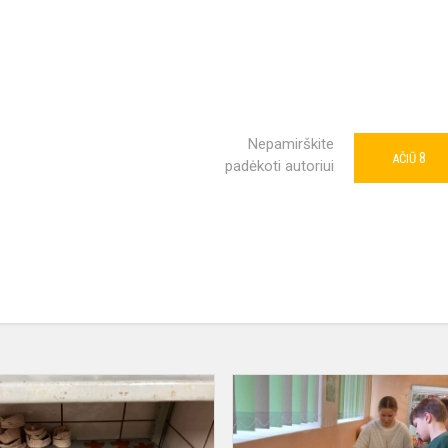
Nepamirškite
8
AČIŪ
padėkoti autoriui
Keramikos
edukacija
os