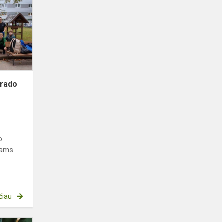
atsirado
naujų
treniruoklių
irado
o
iams
čiau