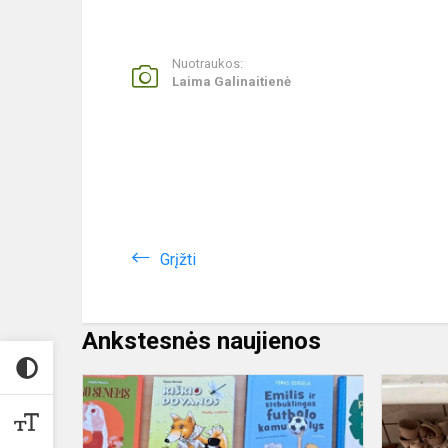
Nuotraukos:
Laima Galinaitienė
Grįžti
Ankstesnės naujienos
Naujos
knygos
progimnazij