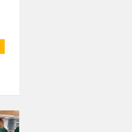
Progimnazijos
valgykloje
naujovė