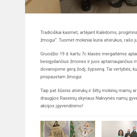
Tradiciškai kasmet, artėjant Kalėdoms, progimna
žmogui“. Tuomet mokiniai kuria atvirukus, rašo j
Gruodžio 19 d. kartu 7c klasės mergaitėmis aplan
besigydančius žmones ir juos aptarnaujančius me
dovanojome gerą žodį, šypseną. Tai vertybės, kur
prispaustam žmogui.
Taip pat šūsnis atvirukų ir šiltų mokinių mamų
draugijos Raseinių skyriaus Nakvynės namų gyve
akcijos įgyvendinimo!