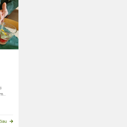
Jaunųjų
tyrėjų
veikla
i
...
čiau