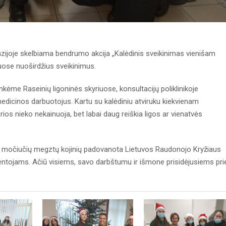
zijoje skelbiama bendrumo akcija „Kalėdinis sveikinimas vienišam
uose nuoširdžius sveikinimus.
kėme Raseinių ligoninės skyriuose, konsultacijų poliklinikoje
dicinos darbuotojus. Kartu su kalėdiniu atviruku kiekvienam
ios nieko nekainuoja, bet labai daug reiškia ligos ar vienatvės
 ar močiučių megztų kojinių padovanota Lietuvos Raudonojo Kryžiaus
ntojams. Ačiū visiems, savo darbštumu ir išmone prisidėjusiems pri