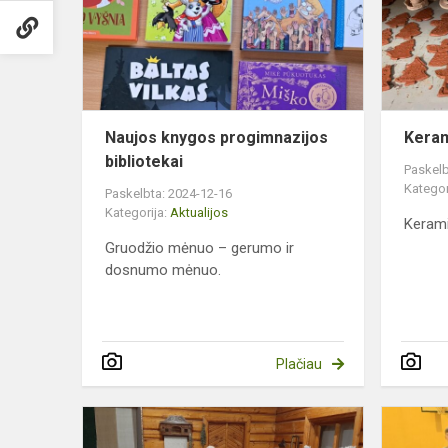
bibliotekai
Naujos knygos progimnazijos
Keram
bibliotekai
Paskelb
Kategor
Paskelbta: 2024-12-16
Kategorija:
Aktualijos
Kerami
Gruodžio mėnuo – gerumo ir
dosnumo mėnuo.
Plačiau
Priešmokykl
Raseinių