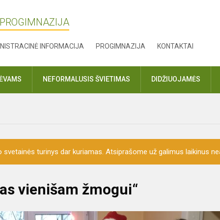
 PROGIMNAZIJA
NISTRACINĖ INFORMACIJA
PROGIMNAZIJA
KONTAKTAI
TĖVAMS
NEFORMALUSIS ŠVIETIMAS
DIDŽIUOJAMĖS
o svetainės turinys dar kuriamas. Atsiprašome už galimus laikinus nea
mas vienišam žmogui“