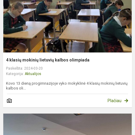
k
o
4 klasių mokinių lietuvių kalbos olimpiada
Paskelbta: 2024-03-20
Kategorija:
Aktualijos
Kovo 13 dieną progimnazijoje vyko mokyklinė 4 klasių mokinių lietuvių
kalbos oli...
Plačiau
N
d
,