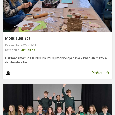
Molis sugrįžo!
Paskelbta: 2024-03-21
Kategorija:
Aktualijos
Dar mename tuos laikus, kai mūsų mokykloje beveik kasdien mažoje
dirbtuvėlėje bu...
Plačiau
K
2
oj
y
d