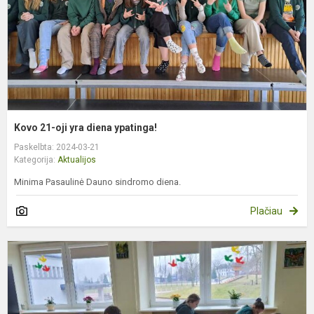
y
Kovo 21-oji yra diena ypatinga!
Paskelbta: 2024-03-21
Kategorija:
Aktualijos
Minima Pasaulinė Dauno sindromo diena.
Plačiau
4
k
m
l