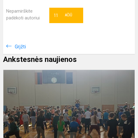
Nepamirškite
11
AČIŪ
padėkoti autoriui
Grįžti
Ankstesnės naujienos
P
s