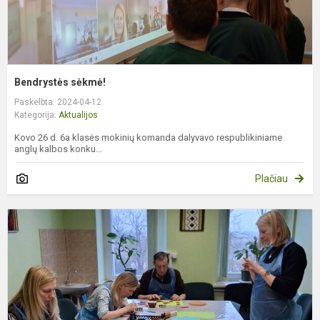
Bendrystės sėkmė!
Paskelbta: 2024-04-12
Kategorija:
Aktualijos
Kovo 26 d. 6a klasės mokinių komanda dalyvavo respublikiniame
anglų kalbos konku...
Plačiau
M
s