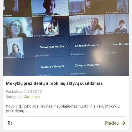
p
ir
m
a
s
Mokyklų prezidentų ir mokinių aktyvų susitikimas
Paskelbta: 2024-03-12
Kategorija:
Aktualijos
Kovo 7 d. įvyko ilgai lauktas ir suplanuotas nuotolinis kelių mokyklų
prezidentų...
Plačiau