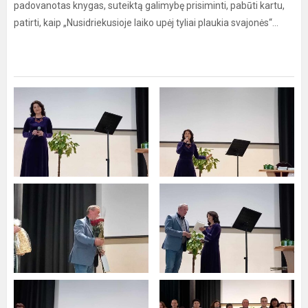
padovanotas knygas, suteiktą galimybę prisiminti, pabūti kartu,
patirti, kaip „Nusidriekusioje laiko upėj tyliai plaukia svajonės“...