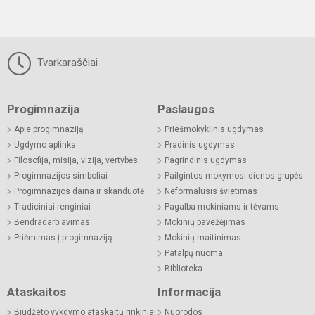
Tvarkaraščiai
Progimnazija
Paslaugos
Apie progimnaziją
Priešmokyklinis ugdymas
Ugdymo aplinka
Pradinis ugdymas
Filosofija, misija, vizija, vertybės
Pagrindinis ugdymas
Progimnazijos simboliai
Pailgintos mokymosi dienos grupės
Progimnazijos daina ir skanduotė
Neformalusis švietimas
Tradiciniai renginiai
Pagalba mokiniams ir tėvams
Bendradarbiavimas
Mokinių pavežėjimas
Priėmimas į progimnaziją
Mokinių maitinimas
Patalpų nuoma
Biblioteka
Ataskaitos
Informacija
Biudžeto vykdymo ataskaitų rinkiniai
Nuorodos