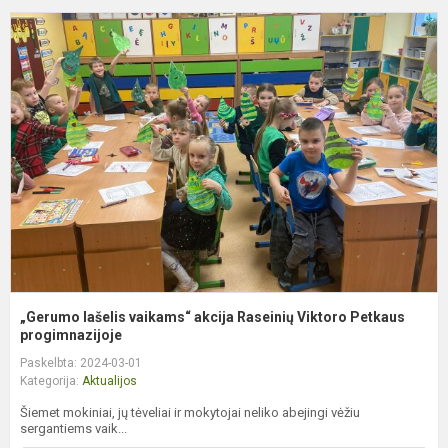
„
l
v
a
R
V
P
pr
„Gerumo lašelis vaikams“ akcija Raseinių Viktoro Petkaus
progimnazijoje
Paskelbta: 2024-03-01
Kategorija:
Aktualijos
Šiemet mokiniai, jų tėveliai ir mokytojai neliko abejingi vėžiu
sergantiems vaik...