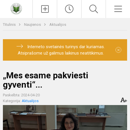
Paieška
Men
Titulinis
Naujienos
Aktualijos
Interneto svetainės turinys dar kuriamas.
×
Atsiprašome už galimus laikinus neatitikimus.
„Mes esame pakviesti
gyventi“...
Paskelbta: 2024-04-20
Kategorija:
Aktualijos