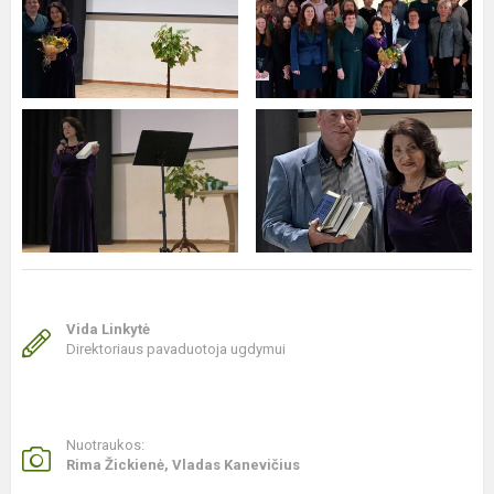
Vida Linkytė
Direktoriaus pavaduotoja ugdymui
Nuotraukos:
Rima Žickienė, Vladas Kanevičius