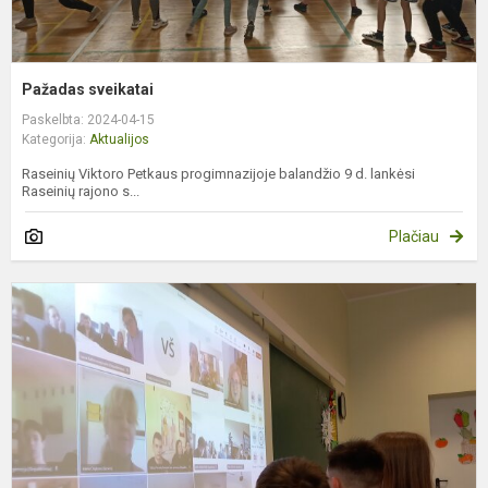
Pažadas sveikatai
Paskelbta: 2024-04-15
Kategorija:
Aktualijos
Raseinių Viktoro Petkaus progimnazijoje balandžio 9 d. lankėsi
Raseinių rajono s...
Plačiau
B
s