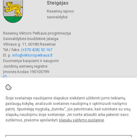
Steigėjas
Raseinių rajono
savivaldybė
Raseinių Viktoro Petkaus progimnazija
Savivaldybės biudžetinė įstaiga
Vilniaus g. 11, 60180 Raseiniai
Tel./ faks.
(+370 428) 52 167
El. p.
info@viktoropetkaus.lt
Duomenys kaupiami ir saugomi
Juridinių asmenų registre
Įmonės kodas 190105799
© 2022. Raseinių Viktoro Petkaus progimnazija. Visos teisės saugomos.
Šioje svetainėje naudojame slapukus siekdami užtikrinti jums teikiamų
Kopijuoti turinį be raštiško mokyklos administracijos sutikimo griežtai
draudžiama.
paslaugų kokybę, analizuoti svetainės naudojimą ir optimizuoti naršymo
patirtį. Spustelėję mygtuką „Sutinku“, jūs patvirtinate, kad sutinkate su visų
Prieinamumo paraiška
Slapukų valdymas
slapukų naudojimu šioje svetainėje. Jei norite atšaukti arba pakeisti savo
sutikimus, prašome apsilankyti
slapukų valdymo puslapyje
.
Sumanus būdas atnaujinti
mokyklos interneto
svetainę