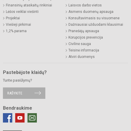
Finansinių ataskaitų rinkiniai
Laisvos darbo vietos
Lėšos veiklai viešinti
Asmens duomenų apsauga
Projektai
Konsultavimasis su visuomene
Viešieji pirkimai
Dažniausiai užduodami klausimai
1,2% parama
Pranešėjų apsauga
Korupcijos prevencija
Civilinė sauga
Teisinė informacija
Atviri duomenys
Pastebėjote klaidų?
Turite pasiūlymų?
RAŠYKITE
Bendraukime