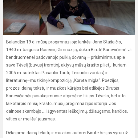
Balandžio 19 d. mūsų progimnazijoje lankėsi Jono Stašaičio,
1940 m. baigusio Raseinių Gimnaziją, dukra Birutė Kanevičienė. Ji
bendruomenei padovanojo puikią dovaną – prisiminimus apie
savo Tėvelį (buvusį tremtinį, aktyvų mūsų krašto pilietį, kuriam
2005 m. suteiktas Pasaulio Tautų Teisuolio vardas) ir
literatūrinę–muzikinę kompoziciją „Korėta migla“. Poezijos,
prozos, dainų tekstų ir muzikos kūrėjos bei atlikėjos Birutės
Kanevičienės pasakojimuose atgimė ne tik jos Tėvelio, bet ir to
laikotarpio mūsų krašto, mūsų progimnazijos istorija. Jos
dainose skambėjo „...išgyventas ieškojimų, džiaugsmo, kančios,
vilties ar meilės“ jausmas.
Dėkojame dainų tekstų ir muzikos autorei Birute bei jos vyrui už