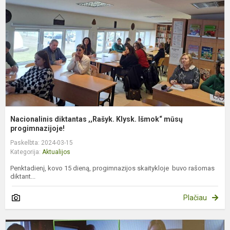
K
I
m
p
Nacionalinis diktantas ,,Rašyk. Klysk. Išmok“ mūsų
progimnazijoje!
Paskelbta: 2024-03-15
Kategorija:
Aktualijos
Penktadienį, kovo 15 dieną, progimnazijos skaitykloje buvo rašomas
diktant...
Plačiau
M