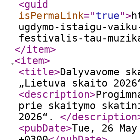
<guid
isPermaLink
="
true
"
>
h
ugdymo-istaigu-vaiku
festivalis-tau-muzik
</item
>
<item
>
<title
>
Dalyvavome sk
„Lietuva skaito 2026
<description
>
Progimn
prie skaitymo skatin
2026“.
</description
<pubDate
>
Tue, 26 May
+0300
</pubDate
>