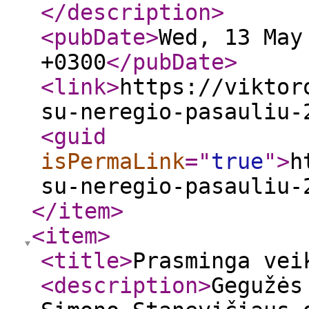
</description
>
<pubDate
>
Wed, 13 May
+0300
</pubDate
>
<link
>
https://viktor
su-neregio-pasauliu-
<guid
isPermaLink
="
true
"
>
h
su-neregio-pasauliu-
</item
>
<item
>
<title
>
Prasminga vei
<description
>
Gegužės