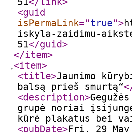
51
</link
>
<guid
isPermaLink
="
true
"
>
h
iskyla-zaidimu-aikst
51
</guid
>
</item
>
<item
>
<title
>
Jaunimo kūryb
balsą prieš smurtą“
<
<description
>
Gegužės
grupė noriai įsijung
kūrė plakatus bei v
<pubDate
>
Fri, 29 May