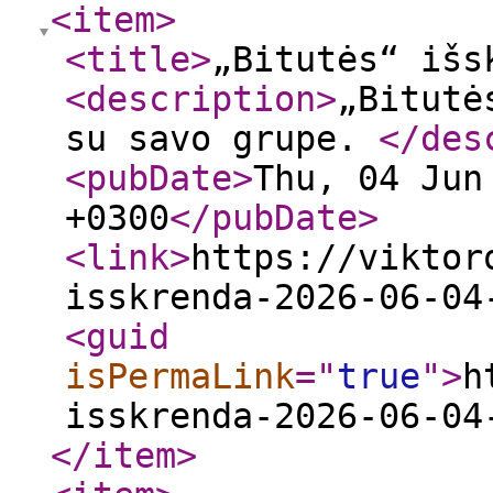
<item
>
<title
>
„Bitutės“ išs
<description
>
„Bitutė
su savo grupe.
</des
<pubDate
>
Thu, 04 Jun
+0300
</pubDate
>
<link
>
https://viktor
isskrenda-2026-06-04
<guid
isPermaLink
="
true
"
>
h
isskrenda-2026-06-04
</item
>