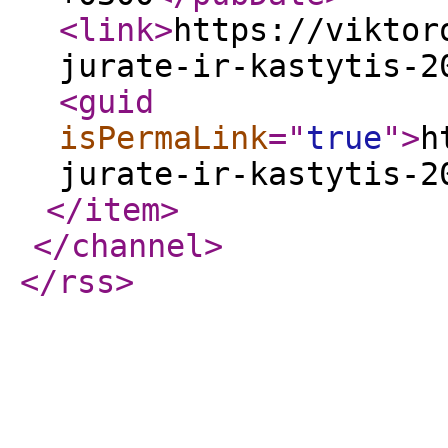
<link
>
https://viktor
jurate-ir-kastytis-2
<guid
isPermaLink
="
true
"
>
h
jurate-ir-kastytis-2
</item
>
</channel
>
</rss
>